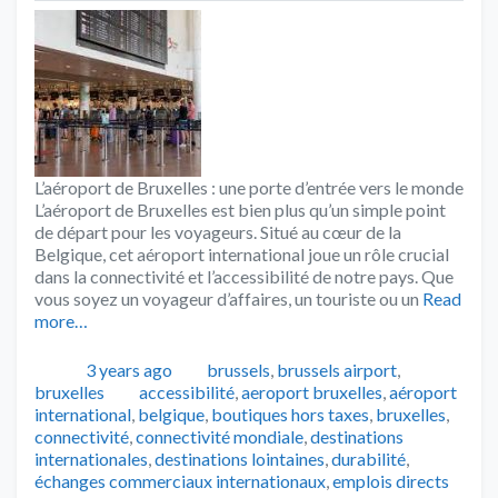
L’aéroport de Bruxelles : une porte d’entrée vers le monde
L’aéroport de Bruxelles est bien plus qu’un simple point
de départ pour les voyageurs. Situé au cœur de la
Belgique, cet aéroport international joue un rôle crucial
dans la connectivité et l’accessibilité de notre pays. Que
vous soyez un voyageur d’affaires, un touriste ou un
Read
more…
Publié
Catégories
3 years ago
brussels
,
brussels airport
,
Tags
bruxelles
accessibilité
,
aeroport bruxelles
,
aéroport
international
,
belgique
,
boutiques hors taxes
,
bruxelles
,
connectivité
,
connectivité mondiale
,
destinations
internationales
,
destinations lointaines
,
durabilité
,
échanges commerciaux internationaux
,
emplois directs