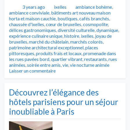
Publié
Catégories
Tags
3 years ago
ixelles
ambiance bohème
,
ambiance conviviale
,
bâtiments art nouveau maison
horta et maison cauchie
,
boutiques
,
cafés branchés
,
chaussée d'ixelles
,
cœur de bruxelles
,
cosmopolite
,
délices gastronomiques
,
diversité culturelle
,
dynamique
,
expérience culinaire unique
,
histoire
,
ixelles
,
joyau de
bruxelles
,
marché du châtelain
,
marchés colorés
,
patrimoine architectural exceptionnel
,
places
pittoresques
,
produits frais et locaux
,
promenade dans
les rues pavées bord
,
quartier vibrant
,
restaurants
,
rues
animées
,
soirée entre amis
,
vie
,
vie nocturne animée
Laisser un commentaire
Découvrez l’élégance des
hôtels parisiens pour un séjour
inoubliable à Paris