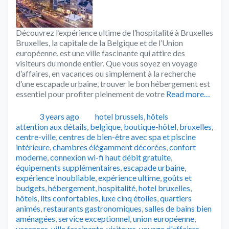
Découvrez l’expérience ultime de l’hospitalité à Bruxelles
Bruxelles, la capitale de la Belgique et de l’Union
européenne, est une ville fascinante qui attire des
visiteurs du monde entier. Que vous soyez en voyage
d’affaires, en vacances ou simplement à la recherche
d’une escapade urbaine, trouver le bon hébergement est
essentiel pour profiter pleinement de votre
Read more…
Publié
Catégories
Tags
3 years ago
hotel brussels
,
hôtels
attention aux détails
,
belgique
,
boutique-hôtel
,
bruxelles
,
centre-ville
,
centres de bien-être avec spa et piscine
intérieure
,
chambres élégamment décorées
,
confort
moderne
,
connexion wi-fi haut débit gratuite
,
équipements supplémentaires
,
escapade urbaine
,
expérience inoubliable
,
expérience ultime
,
goûts et
budgets
,
hébergement
,
hospitalité
,
hotel bruxelles
,
hôtels
,
lits confortables
,
luxe cinq étoiles
,
quartiers
animés
,
restaurants gastronomiques
,
salles de bains bien
aménagées
,
service exceptionnel
,
union européenne
,
vacances
,
ville fascinante
,
visiteurs
,
voyage d'affaires