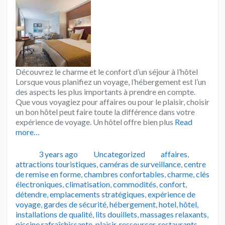
Découvrez le charme et le confort d’un séjour à l’hôtel
Lorsque vous planifiez un voyage, l’hébergement est l’un
des aspects les plus importants à prendre en compte.
Que vous voyagiez pour affaires ou pour le plaisir, choisir
un bon hôtel peut faire toute la différence dans votre
expérience de voyage. Un hôtel offre bien plus
Read
more…
Publié
Catégories
Tags
3 years ago
Uncategorized
affaires
,
attractions touristiques
,
caméras de surveillance
,
centre
de remise en forme
,
chambres confortables
,
charme
,
clés
électroniques
,
climatisation
,
commodités
,
confort
,
détendre
,
emplacements stratégiques
,
expérience de
voyage
,
gardes de sécurité
,
hébergement
,
hotel
,
hôtel
,
installations de qualité
,
lits douillets
,
massages relaxants
,
piscine rafraîchissante
,
plaisir
,
ressourcer
,
restaurants
,