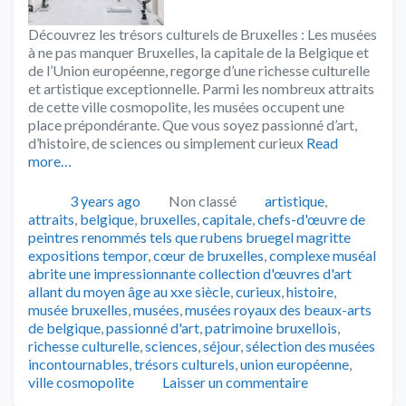
Découvrez les trésors culturels de Bruxelles : Les musées
à ne pas manquer Bruxelles, la capitale de la Belgique et
de l’Union européenne, regorge d’une richesse culturelle
et artistique exceptionnelle. Parmi les nombreux attraits
de cette ville cosmopolite, les musées occupent une
place prépondérante. Que vous soyez passionné d’art,
d’histoire, de sciences ou simplement curieux
Read
more…
Publié
Catégories
Tags
3 years ago
Non classé
artistique
,
attraits
,
belgique
,
bruxelles
,
capitale
,
chefs-d'œuvre de
peintres renommés tels que rubens bruegel magritte
expositions tempor
,
cœur de bruxelles
,
complexe muséal
abrite une impressionnante collection d'œuvres d'art
allant du moyen âge au xxe siècle
,
curieux
,
histoire
,
musée bruxelles
,
musées
,
musées royaux des beaux-arts
de belgique
,
passionné d'art
,
patrimoine bruxellois
,
richesse culturelle
,
sciences
,
séjour
,
sélection des musées
incontournables
,
trésors culturels
,
union européenne
,
ville cosmopolite
Laisser un commentaire