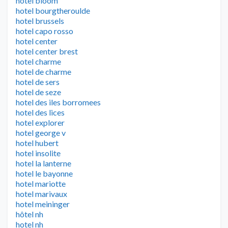
hotel bloom
hotel bourgtheroulde
hotel brussels
hotel capo rosso
hotel center
hotel center brest
hotel charme
hotel de charme
hotel de sers
hotel de seze
hotel des iles borromees
hotel des lices
hotel explorer
hotel george v
hotel hubert
hotel insolite
hotel la lanterne
hotel le bayonne
hotel mariotte
hotel marivaux
hotel meininger
hôtel nh
hotel nh