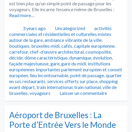
est bien plus qu’un simple point de passage pour les
voyageurs. Elle incarne l’essence même de Bruxelles :
Read more…
Publié
Catégories
Tags
3 years ago
Uncategorized
activités
commerciales et résidentielles et culturelles mixtes
autour de la gare
,
ambiance vibrante de la ville
,
boutiques
,
bruxelles midi
,
cafés
,
capitale européenne
,
carrefour
,
chef-d'œuvre architectural
,
cosmopolite
,
décide
,
dôme caractéristique
,
dynamique
,
évolution
,
façade majestueuse
,
gare
,
gare du midi
,
institutions
européennes importantes parlement européen et conseil
européen
,
lieu incontournable
,
point de passage
,
quartier
en soi
,
restaurants
,
services offerts sur place
,
shopping
avant départ
,
train international
,
train national
,
ville de
bruxelles
,
voyageurs
Laisser un commentaire
Aéroport de Bruxelles : La
Porte d’Entrée Vers le Monde