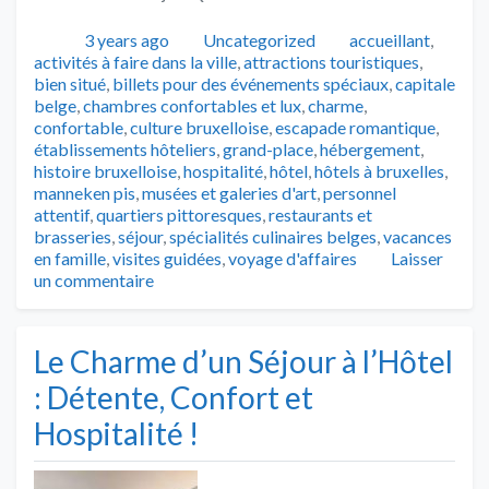
Publié
Catégories
Tags
3 years ago
Uncategorized
accueillant
,
activités à faire dans la ville
,
attractions touristiques
,
bien situé
,
billets pour des événements spéciaux
,
capitale
belge
,
chambres confortables et lux
,
charme
,
confortable
,
culture bruxelloise
,
escapade romantique
,
établissements hôteliers
,
grand-place
,
hébergement
,
histoire bruxelloise
,
hospitalité
,
hôtel
,
hôtels à bruxelles
,
manneken pis
,
musées et galeries d'art
,
personnel
attentif
,
quartiers pittoresques
,
restaurants et
brasseries
,
séjour
,
spécialités culinaires belges
,
vacances
en famille
,
visites guidées
,
voyage d'affaires
Laisser
un commentaire
Le Charme d’un Séjour à l’Hôtel
: Détente, Confort et
Hospitalité !