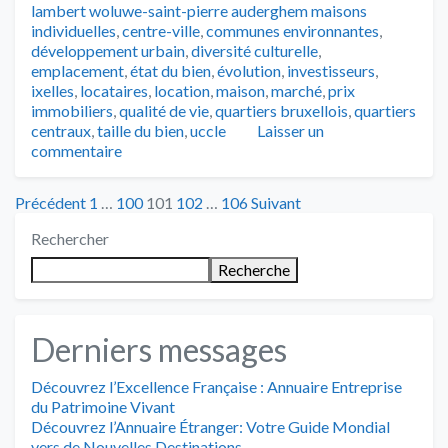
lambert woluwe-saint-pierre auderghem maisons
individuelles
,
centre-ville
,
communes environnantes
,
développement urbain
,
diversité culturelle
,
emplacement
,
état du bien
,
évolution
,
investisseurs
,
ixelles
,
locataires
,
location
,
maison
,
marché
,
prix
immobiliers
,
qualité de vie
,
quartiers bruxellois
,
quartiers
centraux
,
taille du bien
,
uccle
Laisser un
commentaire
Posts
Précédent
1
…
100
101
102
…
106
Suivant
Rechercher
pagination
Recherche
Derniers messages
Découvrez l’Excellence Française : Annuaire Entreprise
du Patrimoine Vivant
Découvrez l’Annuaire Étranger: Votre Guide Mondial
vers de Nouvelles Destinations