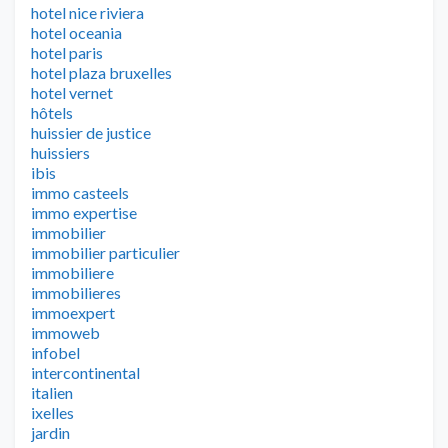
hotel nice riviera
hotel oceania
hotel paris
hotel plaza bruxelles
hotel vernet
hôtels
huissier de justice
huissiers
ibis
immo casteels
immo expertise
immobilier
immobilier particulier
immobiliere
immobilieres
immoexpert
immoweb
infobel
intercontinental
italien
ixelles
jardin