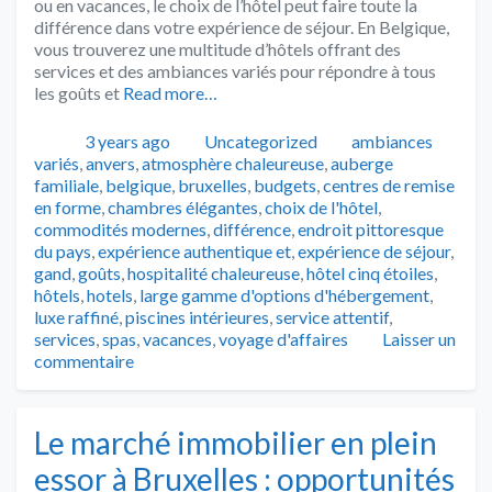
ou en vacances, le choix de l’hôtel peut faire toute la
différence dans votre expérience de séjour. En Belgique,
vous trouverez une multitude d’hôtels offrant des
services et des ambiances variés pour répondre à tous
les goûts et
Read more…
Publié
Catégories
Tags
3 years ago
Uncategorized
ambiances
variés
,
anvers
,
atmosphère chaleureuse
,
auberge
familiale
,
belgique
,
bruxelles
,
budgets
,
centres de remise
en forme
,
chambres élégantes
,
choix de l'hôtel
,
commodités modernes
,
différence
,
endroit pittoresque
du pays
,
expérience authentique et
,
expérience de séjour
,
gand
,
goûts
,
hospitalité chaleureuse
,
hôtel cinq étoiles
,
hôtels
,
hotels
,
large gamme d'options d'hébergement
,
luxe raffiné
,
piscines intérieures
,
service attentif
,
services
,
spas
,
vacances
,
voyage d'affaires
Laisser un
commentaire
Le marché immobilier en plein
essor à Bruxelles : opportunités