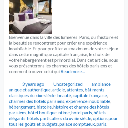
Bienvenue dans la ville des lumières, Paris, où l’histoire et
la beauté se rencontrent pour créer une expérience
inoubliable. Et pour profiter au maximum de votre séjour
dans cette magnifique capitale française, le choix de
votre hébergement est primordial. Dans cet article, nous
vous présenterons les charmes des hôtels parisiens et
comment trouver celui qui
Read more…
Publié
Catégories
Tags
3 years ago
Uncategorized
ambiance
unique et authentique
,
article
,
attentes
,
bâtiments
classiques du xixe siècle
,
beauté
,
capitale française
,
charmes des hôtels parisiens
,
expérience inoubliable
,
hébergement
,
histoire
,
histoire et charme des hôtels
parisiens
,
hôtel boutique intime
,
hotel paris
,
hôtels
élégants
,
hôtels particuliers du xviiie siècle
,
options pour
tous les goûts et budgets
,
palace somptueux
,
paris
,