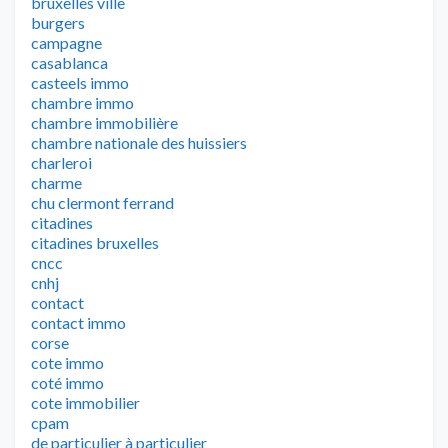
bruxelles ville
burgers
campagne
casablanca
casteels immo
chambre immo
chambre immobilière
chambre nationale des huissiers
charleroi
charme
chu clermont ferrand
citadines
citadines bruxelles
cncc
cnhj
contact
contact immo
corse
cote immo
coté immo
cote immobilier
cpam
de particulier à particulier