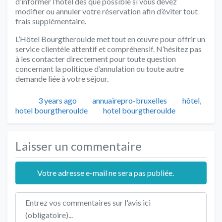
d’informer l’hôtel dès que possible si vous devez
modifier ou annuler votre réservation afin d’éviter tout
frais supplémentaire.
L’Hôtel Bourgtheroulde met tout en œuvre pour offrir un
service clientèle attentif et compréhensif. N’hésitez pas
à les contacter directement pour toute question
concernant la politique d’annulation ou toute autre
demande liée à votre séjour.
Publié
Auteur
Catégories
3 years ago
annuairepro-bruxelles
hôtel
,
Tags
hotel bourgtheroulde
hotel bourgtheroulde
Laisser un commentaire
Votre adresse e-mail ne sera pas publiée.
Texte de l'avis