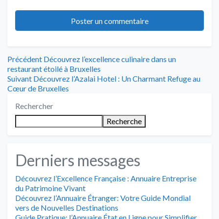
Navigation
Article
Précédent
Découvrez l’excellence culinaire dans un
précédent
restaurant étoilé à Bruxelles
de
Article
:
Suivant
Découvrez l’Azalai Hotel : Un Charmant Refuge au
suivant
Cœur de Bruxelles
l’article
:
Rechercher
Recherche
Derniers messages
Découvrez l’Excellence Française : Annuaire Entreprise
du Patrimoine Vivant
Découvrez l’Annuaire Étranger: Votre Guide Mondial
vers de Nouvelles Destinations
Guide Pratique: l’Annuaire État en Ligne pour Simplifier