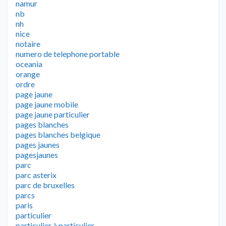
namur
nb
nh
nice
notaire
numero de telephone portable
oceania
orange
ordre
page jaune
page jaune mobile
page jaune particulier
pages blanches
pages blanches belgique
pages jaunes
pagesjaunes
parc
parc asterix
parc de bruxelles
parcs
paris
particulier
particulier à particulier