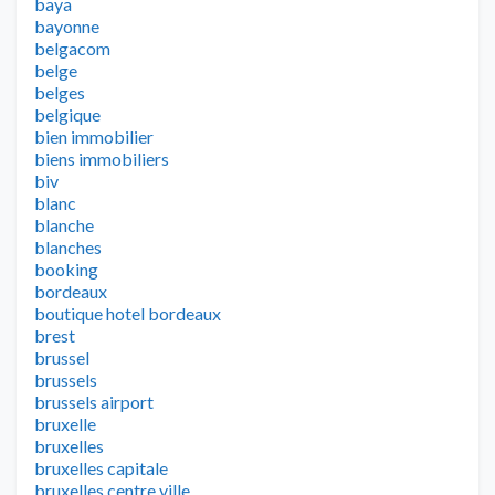
baya
bayonne
belgacom
belge
belges
belgique
bien immobilier
biens immobiliers
biv
blanc
blanche
blanches
booking
bordeaux
boutique hotel bordeaux
brest
brussel
brussels
brussels airport
bruxelle
bruxelles
bruxelles capitale
bruxelles centre ville