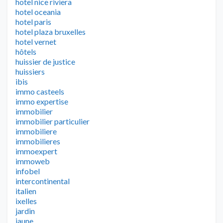
hotel nice riviera
hotel oceania
hotel paris
hotel plaza bruxelles
hotel vernet
hôtels
huissier de justice
huissiers
ibis
immo casteels
immo expertise
immobilier
immobilier particulier
immobiliere
immobilieres
immoexpert
immoweb
infobel
intercontinental
italien
ixelles
jardin
jaune