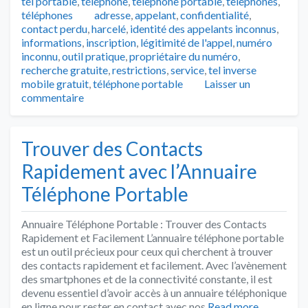
tel portable
,
téléphone
,
telephone portable
,
telephones
,
Tags
téléphones
adresse
,
appelant
,
confidentialité
,
contact perdu
,
harcelé
,
identité des appelants inconnus
,
informations
,
inscription
,
légitimité de l'appel
,
numéro
inconnu
,
outil pratique
,
propriétaire du numéro
,
recherche gratuite
,
restrictions
,
service
,
tel inverse
mobile gratuit
,
téléphone portable
Laisser un
commentaire
Trouver des Contacts
Rapidement avec l’Annuaire
Téléphone Portable
Annuaire Téléphone Portable : Trouver des Contacts
Rapidement et Facilement L’annuaire téléphone portable
est un outil précieux pour ceux qui cherchent à trouver
des contacts rapidement et facilement. Avec l’avènement
des smartphones et de la connectivité constante, il est
devenu essentiel d’avoir accès à un annuaire téléphonique
en ligne pour rester en contact avec nos
Read more…