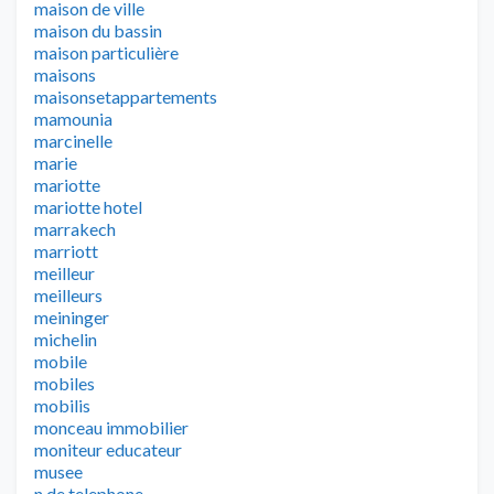
maison de ville
maison du bassin
maison particulière
maisons
maisonsetappartements
mamounia
marcinelle
marie
mariotte
mariotte hotel
marrakech
marriott
meilleur
meilleurs
meininger
michelin
mobile
mobiles
mobilis
monceau immobilier
moniteur educateur
musee
n de telephone