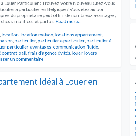
à Louer Particulier : Trouvez Votre Nouveau Chez-Vous
iculier à particulier en Belgique ? Vous êtes au bon
près du propriétaire peut offrir de nombreux avantages,
rches simplifiées et parfois
Read more…
,
location
,
location maison
,
locations appartement
,
maison
,
particulier
,
particulier a particulier
,
particulier à
er particulier
,
avantages
,
communication fluide
,
é contrat bail
,
frais d'agence évités
,
louer
,
loyers
isser un commentaire
partement Idéal à Louer en