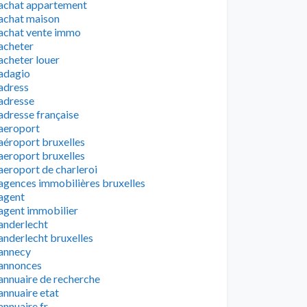
achat appartement
achat maison
achat vente immo
acheter
acheter louer
adagio
adress
adresse
adresse française
aeroport
aéroport bruxelles
aeroport bruxelles
aeroport de charleroi
agences immobilières bruxelles
agent
agent immobilier
anderlecht
anderlecht bruxelles
annecy
annonces
annuaire de recherche
annuaire etat
annuaire fr