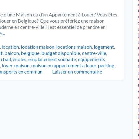
e d’une Maison ou d’un Appartement à Louer? Vous êtes
à louer en Belgique? Que vous préfériez une maison
rne en centre-ville, il est essentiel de prendre en
e…
,
location
,
location maison
,
locations maison
,
logement
,
t
,
balcon
,
belgique
,
budget disponible
,
centre-ville
,
u bail
,
écoles
,
emplacement souhaité
,
équipements
,
loyer
,
maison
,
maison ou appartement a louer
,
parking
,
ansports en commun
Laisser un commentaire