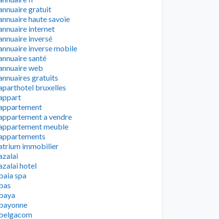
annuaire gratuit
annuaire haute savoie
annuaire internet
annuaire inversé
annuaire inverse mobile
annuaire santé
annuaire web
annuaires gratuits
aparthotel bruxelles
appart
appartement
appartement a vendre
appartement meuble
appartements
atrium immobilier
azalai
azalai hotel
baia spa
bas
baya
bayonne
belgacom