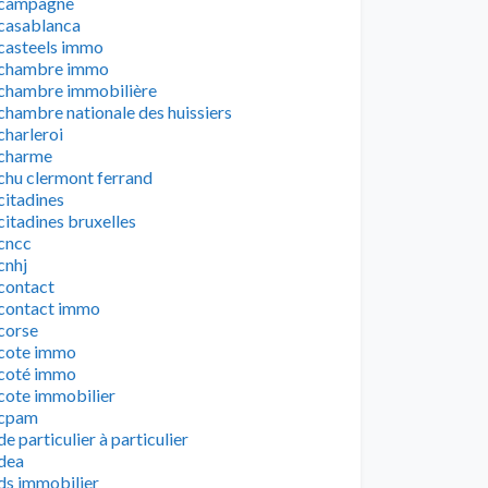
campagne
casablanca
casteels immo
chambre immo
chambre immobilière
chambre nationale des huissiers
charleroi
charme
chu clermont ferrand
citadines
citadines bruxelles
cncc
cnhj
contact
contact immo
corse
cote immo
coté immo
cote immobilier
cpam
de particulier à particulier
dea
ds immobilier