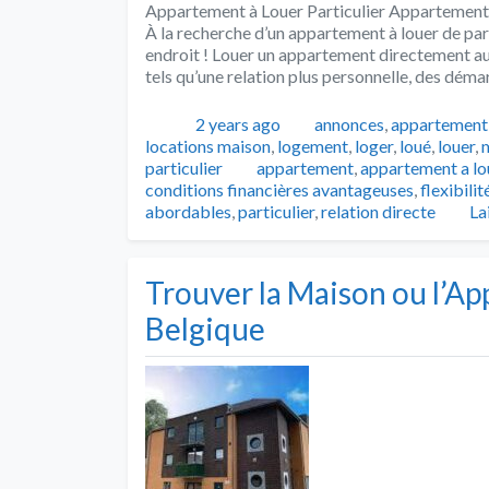
Appartement à Louer Particulier Appartement 
À la recherche d’un appartement à louer de part
endroit ! Louer un appartement directement au
tels qu’une relation plus personnelle, des déma
Publié
Catégories
2 years ago
annonces
,
appartement
locations maison
,
logement
,
loger
,
loué
,
louer
,
Tags
particulier
appartement
,
appartement a lou
conditions financières avantageuses
,
flexibilit
abordables
,
particulier
,
relation directe
La
Trouver la Maison ou l’Ap
Belgique