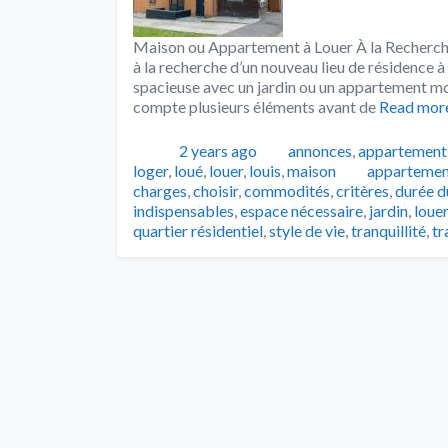
Maison ou Appartement à Louer À la Recherch
à la recherche d’un nouveau lieu de résidence 
spacieuse avec un jardin ou un appartement mode
compte plusieurs éléments avant de
Read mor
Publié
Catégories
2 years ago
annonces
,
appartement
Tags
loger
,
loué
,
louer
,
louis
,
maison
appartemen
charges
,
choisir
,
commodités
,
critères
,
durée d
indispensables
,
espace nécessaire
,
jardin
,
louer
quartier résidentiel
,
style de vie
,
tranquillité
,
tr