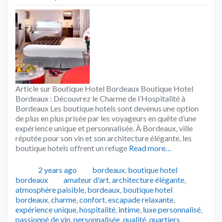
Article sur Boutique Hotel Bordeaux Boutique Hotel
Bordeaux : Découvrez le Charme de l’Hospitalité à
Bordeaux Les boutique hotels sont devenus une option
de plus en plus prisée par les voyageurs en quête d’une
expérience unique et personnalisée. À Bordeaux, ville
réputée pour son vin et son architecture élégante, les
boutique hotels offrent un refuge
Read more…
Publié
Catégories
2 years ago
bordeaux
,
boutique hotel
Tags
bordeaux
amateur d'art
,
architecture élégante
,
atmosphère paisible
,
bordeaux
,
boutique hotel
bordeaux
,
charme
,
confort
,
escapade relaxante
,
expérience unique
,
hospitalité
,
intime
,
luxe personnalisé
,
passionné de vin
,
personnalisée
,
qualité
,
quartiers