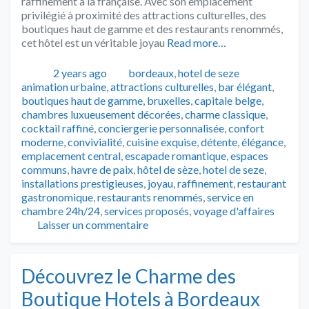
raffinement à la française. Avec son emplacement
privilégié à proximité des attractions culturelles, des
boutiques haut de gamme et des restaurants renommés,
cet hôtel est un véritable joyau
Read more…
Publié
Catégories
Tags
2 years ago
bordeaux
,
hotel de seze
animation urbaine
,
attractions culturelles
,
bar élégant
,
boutiques haut de gamme
,
bruxelles
,
capitale belge
,
chambres luxueusement décorées
,
charme classique
,
cocktail raffiné
,
conciergerie personnalisée
,
confort
moderne
,
convivialité
,
cuisine exquise
,
détente
,
élégance
,
emplacement central
,
escapade romantique
,
espaces
communs
,
havre de paix
,
hôtel de sèze
,
hotel de seze
,
installations prestigieuses
,
joyau
,
raffinement
,
restaurant
gastronomique
,
restaurants renommés
,
service en
chambre 24h/24
,
services proposés
,
voyage d'affaires
Laisser un commentaire
Découvrez le Charme des
Boutique Hotels à Bordeaux