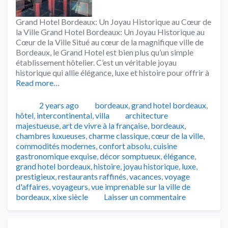
Grand Hotel Bordeaux: Un Joyau Historique au Cœur de
la Ville Grand Hotel Bordeaux: Un Joyau Historique au
Cœur de la Ville Situé au cœur de la magnifique ville de
Bordeaux, le Grand Hotel est bien plus qu’un simple
établissement hôtelier. C’est un véritable joyau
historique qui allie élégance, luxe et histoire pour offrir à
Read more…
Publié
Catégories
2 years ago
bordeaux
,
grand hotel bordeaux
,
Tags
hôtel
,
intercontinental
,
villa
architecture
majestueuse
,
art de vivre à la française
,
bordeaux
,
chambres luxueuses
,
charme classique
,
cœur de la ville
,
commodités modernes
,
confort absolu
,
cuisine
gastronomique exquise
,
décor somptueux
,
élégance
,
grand hotel bordeaux
,
histoire
,
joyau historique
,
luxe
,
prestigieux
,
restaurants raffinés
,
vacances
,
voyage
d'affaires
,
voyageurs
,
vue imprenable sur la ville de
bordeaux
,
xixe siècle
Laisser un commentaire