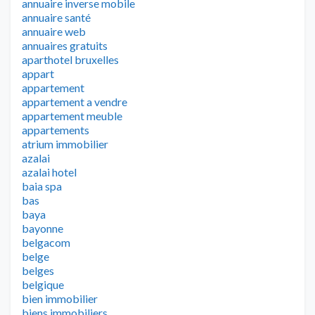
annuaire inverse mobile
annuaire santé
annuaire web
annuaires gratuits
aparthotel bruxelles
appart
appartement
appartement a vendre
appartement meuble
appartements
atrium immobilier
azalai
azalai hotel
baia spa
bas
baya
bayonne
belgacom
belge
belges
belgique
bien immobilier
biens immobiliers