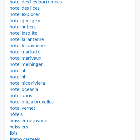
hotel des iles borromees
hotel des lices
hotel explorer
hotel george v
hotel hubert
hotel insolite
hotel la lanterne
hotel le bayonne
hotel mariotte
hotel marivaux
hotel meininger
hôtel nh
hotel nh
hotel nice riviera
hotel oceania
hotel paris
hotel plaza bruxelles
hotel vernet
hôtels
huissier de justice
huissiers
ibis
immo casteels