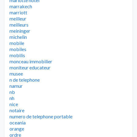
mariotte hotel
marrakech
marriott
meilleur
meilleurs
meininger
michelin
mobile
mobiles
mobilis
monceau immobilier
moniteur educateur
musee
n de telephone
namur
nb
nh
nice
notaire
numero de telephone portable
oceania
orange
ordre