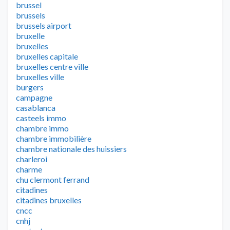
brussel
brussels
brussels airport
bruxelle
bruxelles
bruxelles capitale
bruxelles centre ville
bruxelles ville
burgers
campagne
casablanca
casteels immo
chambre immo
chambre immobilière
chambre nationale des huissiers
charleroi
charme
chu clermont ferrand
citadines
citadines bruxelles
cncc
cnhj