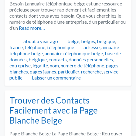
Besoin L’annuaire téléphonique belge est une ressource
précieuse pour trouver rapidement et facilement les
contacts dont vous avez besoin. Que vous cherchiez le
numéro de téléphone d’une entreprise, d’un particulier ou
d’un
Read more…
Publié
Catégories
about a year ago
belge
,
belges
,
belgique
,
Tags
france
,
téléphone
,
téléphonique
adresse
,
annuaire
telephone belge
,
annuaire téléphonique belge
,
base de
données
,
belgique
,
contacts
,
données personnelles
,
entreprise
,
légalité
,
nom
,
numéro de téléphone
,
pages
blanches
,
pages jaunes
,
particulier
,
recherche
,
service
public
Laisser un commentaire
Trouver des Contacts
Facilement avec la Page
Blanche Belge
Page Blanche Belge La Page Blanche Belge : Retrouver