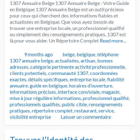
1307 Annuaire Belge 1307 Annuaire Belge : Votre Guide
en Belgique 1307 Annuaire Belge est un outil précieux
pour ceux qui cherchent des informations fiables et
actualisées en Belgique. Que vous ayez besoin de
trouver une entreprise locale, un professionnel qualifié
ou simplement des renseignements pratiques, 1307 est
là pour vous aider. Un Répertoire Complet
Read more…
Publié
Catégories
Tags
9 months ago
belge
,
belgique
,
téléphone
1307 annuaire belge
,
actualisées
,
artisan
,
bonnes
adresses
,
catégorie pertinente activité professionnelle
,
clients potentiels
,
communauté 1307
,
coordonnées
exactes
,
détails spécifiques
,
entreprise locale
,
fiabilité
annuaire
,
guide en belgique
,
horaires d'ouverture
,
informations précises
,
interface conviviale
,
magasin
,
mise à jour régulière informations
,
professionnel qualifié
,
professionnels qualifiés
,
public cible
,
renseignements
pratiques
,
répertoire complet
,
restaurant
,
service
,
visibilité entreprise
Laisser un commentaire
Trouver l’Identité des