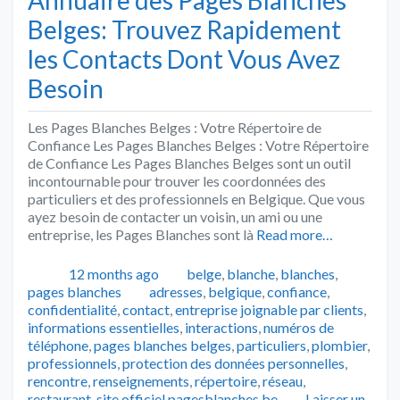
Belges: Trouvez Rapidement
les Contacts Dont Vous Avez
Besoin
Les Pages Blanches Belges : Votre Répertoire de
Confiance Les Pages Blanches Belges : Votre Répertoire
de Confiance Les Pages Blanches Belges sont un outil
incontournable pour trouver les coordonnées des
particuliers et des professionnels en Belgique. Que vous
ayez besoin de contacter un voisin, un ami ou une
entreprise, les Pages Blanches sont là
Read more…
Publié
Catégories
12 months ago
belge
,
blanche
,
blanches
,
Tags
pages blanches
adresses
,
belgique
,
confiance
,
confidentialité
,
contact
,
entreprise joignable par clients
,
informations essentielles
,
interactions
,
numéros de
téléphone
,
pages blanches belges
,
particuliers
,
plombier
,
professionnels
,
protection des données personnelles
,
rencontre
,
renseignements
,
répertoire
,
réseau
,
restaurant
,
site officiel pagesblanches.be
Laisser un