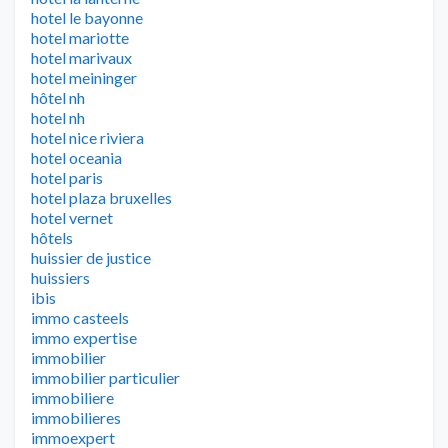
hotel le bayonne
hotel mariotte
hotel marivaux
hotel meininger
hôtel nh
hotel nh
hotel nice riviera
hotel oceania
hotel paris
hotel plaza bruxelles
hotel vernet
hôtels
huissier de justice
huissiers
ibis
immo casteels
immo expertise
immobilier
immobilier particulier
immobiliere
immobilieres
immoexpert