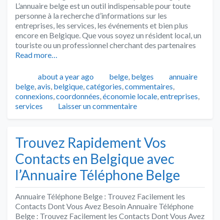
L’annuaire belge est un outil indispensable pour toute
personne à la recherche d’informations sur les
entreprises, les services, les événements et bien plus
encore en Belgique. Que vous soyez un résident local, un
touriste ou un professionnel cherchant des partenaires
Read more…
Publié
Catégories
Tags
about a year ago
belge
,
belges
annuaire
belge
,
avis
,
belgique
,
catégories
,
commentaires
,
connexions
,
coordonnées
,
économie locale
,
entreprises
,
services
Laisser un commentaire
Trouvez Rapidement Vos
Contacts en Belgique avec
l’Annuaire Téléphone Belge
Annuaire Téléphone Belge : Trouvez Facilement les
Contacts Dont Vous Avez Besoin Annuaire Téléphone
Belge : Trouvez Facilement les Contacts Dont Vous Avez