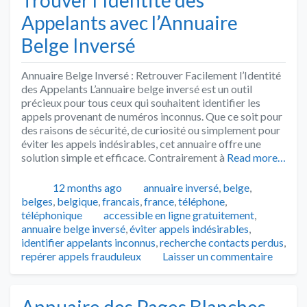
Appelants avec l’Annuaire
Belge Inversé
Annuaire Belge Inversé : Retrouver Facilement l’Identité
des Appelants L’annuaire belge inversé est un outil
précieux pour tous ceux qui souhaitent identifier les
appels provenant de numéros inconnus. Que ce soit pour
des raisons de sécurité, de curiosité ou simplement pour
éviter les appels indésirables, cet annuaire offre une
solution simple et efficace. Contrairement à
Read more…
Publié
Catégories
12 months ago
annuaire inversé
,
belge
,
belges
,
belgique
,
francais
,
france
,
téléphone
,
Tags
téléphonique
accessible en ligne gratuitement
,
annuaire belge inversé
,
éviter appels indésirables
,
identifier appelants inconnus
,
recherche contacts perdus
,
repérer appels frauduleux
Laisser un commentaire
Annuaire des Pages Blanches