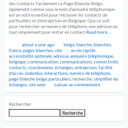
des Contacts Facilement La Page Blanche Belge,
également connue sous le nom d’annuaire téléphonique,
est un outil essentiel pour retrouver les contacts de
particuliers et d’entreprises en Belgique. Que ce soit
pour rechercher un numéro de téléphone, une adresse ou
tout simplement pour entrer en contact
Read more…
Publié
Catégories
about a year ago
belge
,
blanche
,
blanches
,
Tags
france
,
pages blanches
,
site
accès rapide
,
accessibilité optimale
,
adresse
,
annuaire téléphonique
,
belgique
,
communication
,
communications
,
connectivité
,
contacts
,
coordonnées
,
échanges
,
entreprises
,
facilité
d'accès
,
individus
,
interactions
,
numéro de téléphone
,
page blanche belge
,
particuliers
,
recherche
,
simplifier les
échanges
,
site web
Laisser un commentaire
Rechercher
Recherche