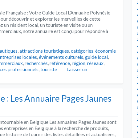
ie Française : Votre Guide Local L’Annuaire Polynésie
our découvrir et explorer les merveilles de cette
un résident local, un touriste en visite ou un
mmerciaux, notre annuaire est conçu pour répondre à
nautiques
,
attractions touristiques
,
catégories
,
économie
ntreprises locales
,
événements culturels
,
guide local
,
ommerciaux
,
recherchés
,
référence
,
région
,
réseaux
,
ices professionnels
,
touriste
Laisser un
e : Les Annuaire Pages Jaunes
ntournable en Belgique Les annuaires Pages Jaunes sont
es entreprises en Belgique à la recherche de produits,
e histoire de fournir des listes détaillées et actualisées,