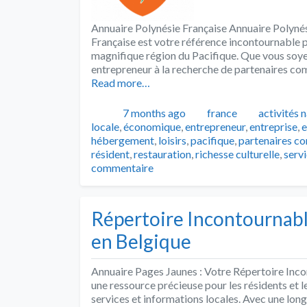
Annuaire Polynésie Française Annuaire Polynés
Française est votre référence incontournable p
magnifique région du Pacifique. Que vous soyez 
entrepreneur à la recherche de partenaires co
Read more…
Publié
Catégories
Tags
7 months ago
france
activités 
locale
,
économique
,
entrepreneur
,
entreprise
,
e
hébergement
,
loisirs
,
pacifique
,
partenaires c
résident
,
restauration
,
richesse culturelle
,
serv
commentaire
Répertoire Incontournabl
en Belgique
Annuaire Pages Jaunes : Votre Répertoire Inco
une ressource précieuse pour les résidents et l
services et informations locales. Avec une longu