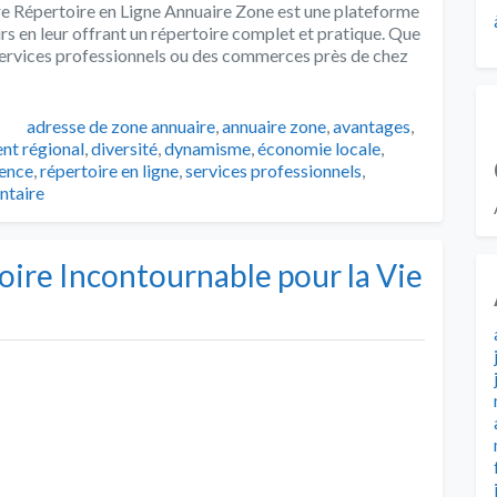
re Répertoire en Ligne Annuaire Zone est une plateforme
teurs en leur offrant un répertoire complet et pratique. Que
 services professionnels ou des commerces près de chez
Tags
adresse de zone annuaire
,
annuaire zone
,
avantages
,
nt régional
,
diversité
,
dynamisme
,
économie locale
,
nence
,
répertoire en ligne
,
services professionnels
,
ntaire
oire Incontournable pour la Vie