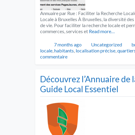
Annuaire par Rue : Faciliter la Recherche Local
Locale à Bruxelles À Bruxelles, la diversité des
de vie. Pour faciliter la recherche locale et pe
commerces, services et
Read more…
Publié
Catégories
T
7 months ago
Uncategorized
b
locale
,
habitants
,
localisation précise
,
quartier
commentaire
Découvrez l’Annuaire de l
Guide Local Essentiel