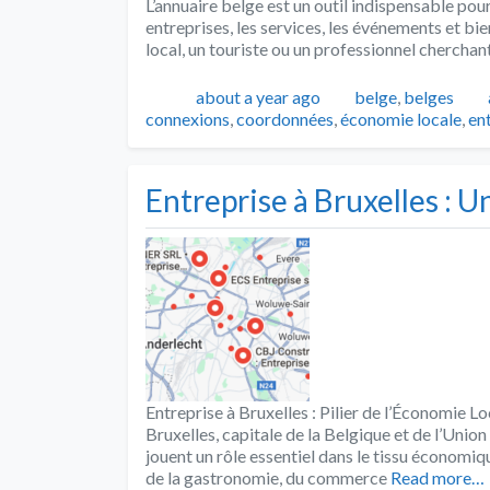
L’annuaire belge est un outil indispensable pou
entreprises, les services, les événements et bi
local, un touriste ou un professionnel cherchan
Publié
Catégories
about a year ago
belge
,
belges
connexions
,
coordonnées
,
économie locale
,
en
Entreprise à Bruxelles : U
Entreprise à Bruxelles : Pilier de l’Économie Lo
Bruxelles, capitale de la Belgique et de l’Unio
jouent un rôle essentiel dans le tissu économiqu
de la gastronomie, du commerce
Read more…