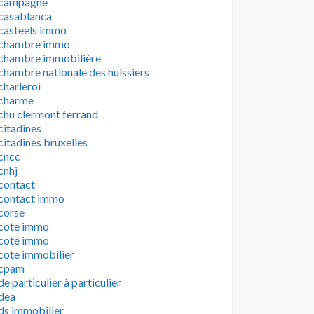
campagne
casablanca
casteels immo
chambre immo
chambre immobilière
chambre nationale des huissiers
charleroi
charme
chu clermont ferrand
citadines
citadines bruxelles
cncc
cnhj
contact
contact immo
corse
cote immo
coté immo
cote immobilier
cpam
de particulier à particulier
dea
ds immobilier