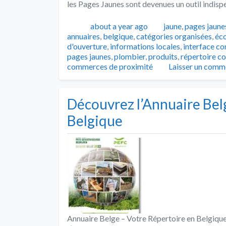
les Pages Jaunes sont devenues un outil indis
Publié
Catégories
about a year ago
jaune
,
pages jaune
annuaires
,
belgique
,
catégories organisées
,
éc
d'ouverture
,
informations locales
,
interface co
pages jaunes
,
plombier
,
produits
,
répertoire c
commerces de proximité
Laisser un comm
Découvrez l’Annuaire Bel
Belgique
Annuaire Belge – Votre Répertoire en Belgique