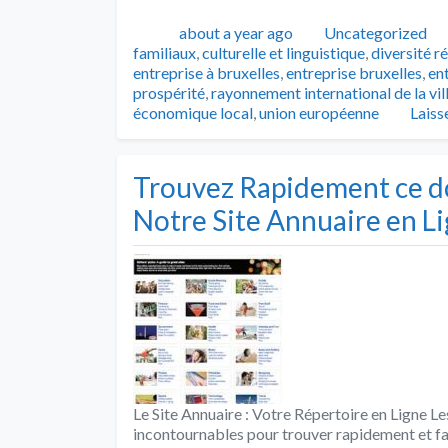
Publié
Catégories
about a year ago
Uncategorized
familiaux
,
culturelle et linguistique
,
diversité r
entreprise à bruxelles
,
entreprise bruxelles
,
en
prospérité
,
rayonnement international de la vil
économique local
,
union européenne
Laiss
Trouvez Rapidement ce d
Notre Site Annuaire en L
Le Site Annuaire : Votre Répertoire en Ligne Le
incontournables pour trouver rapidement et fac