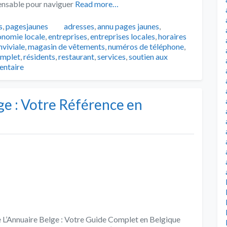
pensable pour naviguer
Read more…
Tags
s
,
pagesjaunes
adresses
,
annu pages jaunes
,
onomie locale
,
entreprises
,
entreprises locales
,
horaires
nviviale
,
magasin de vêtements
,
numéros de téléphone
,
omplet
,
résidents
,
restaurant
,
services
,
soutien aux
entaire
ge : Votre Référence en
 L’Annuaire Belge : Votre Guide Complet en Belgique