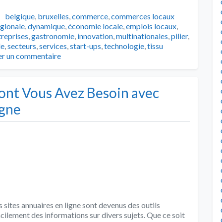
Tags
belgique
,
bruxelles
,
commerce
,
commerces locaux
égionale
,
dynamique
,
économie locale
,
emplois locaux
,
treprises
,
gastronomie
,
innovation
,
multinationales
,
pilier
,
le
,
secteurs
,
services
,
start-ups
,
technologie
,
tissu
er un commentaire
ont Vous Avez Besoin avec
igne
s sites annuaires en ligne sont devenus des outils
ilement des informations sur divers sujets. Que ce soit