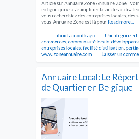
Article sur Annuaire Zone Annuaire Zone : Vot
en ligne qui vise à simplifier la vie des utilisa
vous recherchiez des entreprises locales, des
vous, Annuaire Zone est là pour
Read more…
Publié
Catégories
about a month ago
Uncategorized
commerces
,
communauté locale
,
développeme
entreprises locales
,
facilité d'utilisation
,
perti
www.zoneannuaire.com
Laisser un comme
Annuaire Local: Le Répert
de Quartier en Belgique