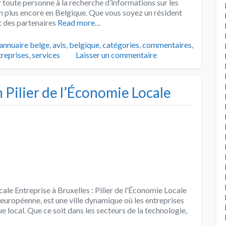
r toute personne à la recherche d’informations sur les
en plus encore en Belgique. Que vous soyez un résident
t des partenaires
Read more…
Tags
annuaire belge
,
avis
,
belgique
,
catégories
,
commentaires
,
treprises
,
services
Laisser un commentaire
n Pilier de l’Économie Locale
cale Entreprise à Bruxelles : Pilier de l’Économie Locale
n européenne, est une ville dynamique où les entreprises
e local. Que ce soit dans les secteurs de la technologie,