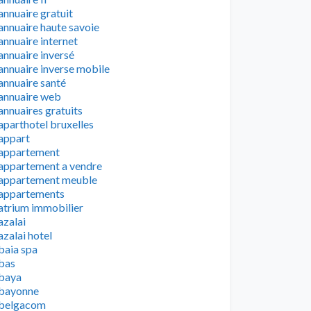
annuaire gratuit
annuaire haute savoie
annuaire internet
annuaire inversé
annuaire inverse mobile
annuaire santé
annuaire web
annuaires gratuits
aparthotel bruxelles
appart
appartement
appartement a vendre
appartement meuble
appartements
atrium immobilier
azalai
azalai hotel
baia spa
bas
baya
bayonne
belgacom