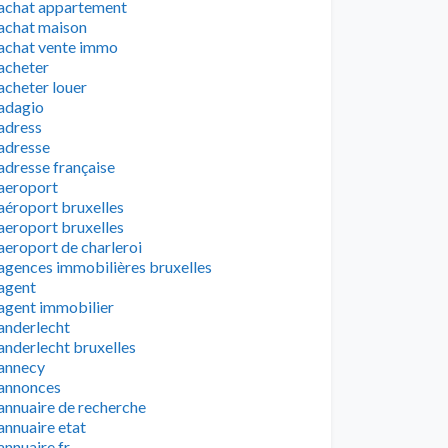
achat appartement
achat maison
achat vente immo
acheter
acheter louer
adagio
adress
adresse
adresse française
aeroport
aéroport bruxelles
aeroport bruxelles
aeroport de charleroi
agences immobilières bruxelles
agent
agent immobilier
anderlecht
anderlecht bruxelles
annecy
annonces
annuaire de recherche
annuaire etat
annuaire fr