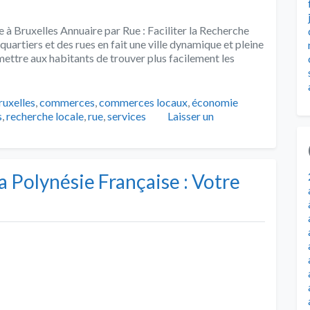
e à Bruxelles Annuaire par Rue : Faciliter la Recherche
 quartiers et des rues en fait une ville dynamique et pleine
rmettre aux habitants de trouver plus facilement les
ags
ruxelles
,
commerces
,
commerces locaux
,
économie
s
,
recherche locale
,
rue
,
services
Laisser un
a Polynésie Française : Votre