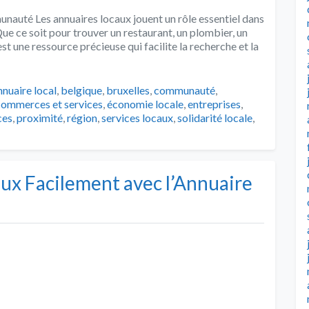
nauté Les annuaires locaux jouent un rôle essentiel dans
Que ce soit pour trouver un restaurant, un plombier, un
est une ressource précieuse qui facilite la recherche et la
ags
nnuaire local
,
belgique
,
bruxelles
,
communauté
,
ommerces et services
,
économie locale
,
entreprises
,
ces
,
proximité
,
région
,
services locaux
,
solidarité locale
,
aux Facilement avec l’Annuaire