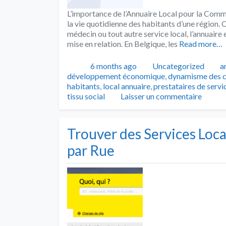
L’importance de l’Annuaire Local pour la Commu
la vie quotidienne des habitants d’une région. 
médecin ou tout autre service local, l’annuaire 
mise en relation. En Belgique, les
Read more…
Publié
Catégories
T
6 months ago
Uncategorized
a
développement économique
,
dynamisme des c
habitants
,
local annuaire
,
prestataires de servi
tissu social
Laisser un commentaire
Trouver des Services Loc
par Rue