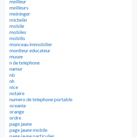
meilleur
meilleurs
meininger
michelin
mobile
mobiles
mobilis
monceau immobilier
moniteur educateur
musee
n de telephone
namur
nb
nh
nice
notaire
numero de telephone portable
oceania
orange
ordre
page jaune
page jaune mobile
page jaune particulier