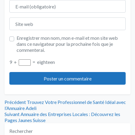
E-mail
Site web
Enregistrer mon nom, mon e-mail et mon site web
dans ce navigateur pour la prochaine fois que je
commenterai.
9
+
=
eighteen
Navigation
Article
Précédent
Trouvez Votre Professionnel de Santé Idéal avec
précédent
l’Annuaire Adeli
de
Article
:
Suivant
Annuaire des Entreprises Locales : Découvrez les
suivant
Pages Jaunes Suisse
l’article
:
Rechercher