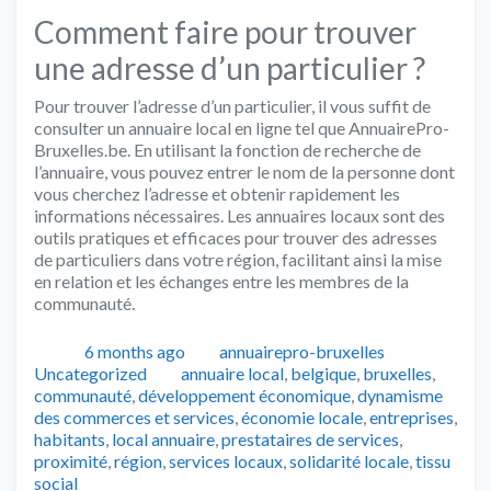
Comment faire pour trouver
une adresse d’un particulier ?
Pour trouver l’adresse d’un particulier, il vous suffit de
consulter un annuaire local en ligne tel que AnnuairePro-
Bruxelles.be. En utilisant la fonction de recherche de
l’annuaire, vous pouvez entrer le nom de la personne dont
vous cherchez l’adresse et obtenir rapidement les
informations nécessaires. Les annuaires locaux sont des
outils pratiques et efficaces pour trouver des adresses
de particuliers dans votre région, facilitant ainsi la mise
en relation et les échanges entre les membres de la
communauté.
Publié
Auteur
Catégorie
6 months ago
annuairepro-bruxelles
Tags
Uncategorized
annuaire local
,
belgique
,
bruxelles
,
communauté
,
développement économique
,
dynamisme
des commerces et services
,
économie locale
,
entreprises
,
habitants
,
local annuaire
,
prestataires de services
,
proximité
,
région
,
services locaux
,
solidarité locale
,
tissu
social