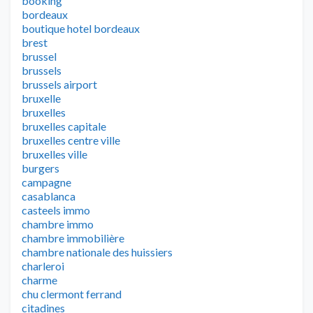
booking
bordeaux
boutique hotel bordeaux
brest
brussel
brussels
brussels airport
bruxelle
bruxelles
bruxelles capitale
bruxelles centre ville
bruxelles ville
burgers
campagne
casablanca
casteels immo
chambre immo
chambre immobilière
chambre nationale des huissiers
charleroi
charme
chu clermont ferrand
citadines