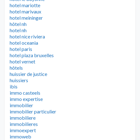
hotel mariotte
hotel marivaux
hotel meininger
hôtel nh
hotel nh
hotel nice riviera
hotel oceania
hotel paris
hotel plaza bruxelles
hotel vernet
hôtels
huissier de justice
huissiers
ibis
immo casteels
immo expertise
immobilier
immobilier particulier
immobiliere
immobilieres
immoexpert
immoweb