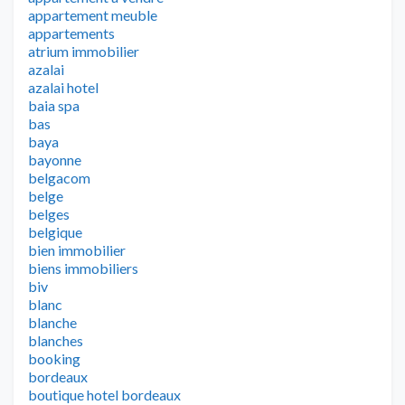
appartement meuble
appartements
atrium immobilier
azalai
azalai hotel
baia spa
bas
baya
bayonne
belgacom
belge
belges
belgique
bien immobilier
biens immobiliers
biv
blanc
blanche
blanches
booking
bordeaux
boutique hotel bordeaux