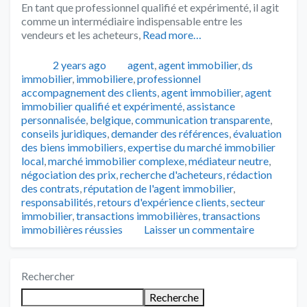
En tant que professionnel qualifié et expérimenté, il agit
comme un intermédiaire indispensable entre les
vendeurs et les acheteurs,
Read more…
Publié
Catégories
2 years ago
agent
,
agent immobilier
,
ds
Tags
immobilier
,
immobiliere
,
professionnel
accompagnement des clients
,
agent immobilier
,
agent
immobilier qualifié et expérimenté
,
assistance
personnalisée
,
belgique
,
communication transparente
,
conseils juridiques
,
demander des références
,
évaluation
des biens immobiliers
,
expertise du marché immobilier
local
,
marché immobilier complexe
,
médiateur neutre
,
négociation des prix
,
recherche d'acheteurs
,
rédaction
des contrats
,
réputation de l'agent immobilier
,
responsabilités
,
retours d'expérience clients
,
secteur
immobilier
,
transactions immobilières
,
transactions
immobilières réussies
Laisser un commentaire
Rechercher
Recherche