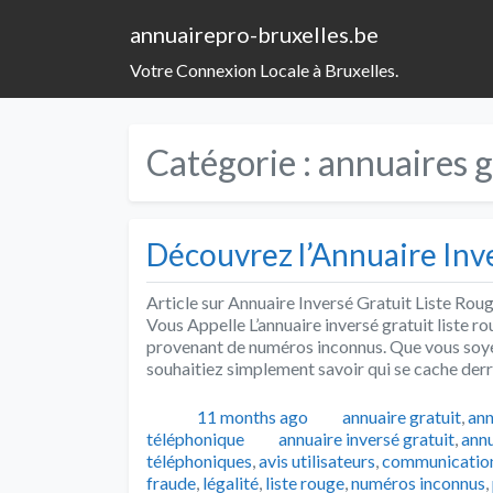
annuairepro-bruxelles.be
Votre Connexion Locale à Bruxelles.
Catégorie :
annuaires g
Découvrez l’Annuaire Inve
Article sur Annuaire Inversé Gratuit Liste Rou
Vous Appelle L’annuaire inversé gratuit liste ro
provenant de numéros inconnus. Que vous soyez
souhaitiez simplement savoir qui se cache der
Publié
Catégories
11 months ago
annuaire gratuit
,
ann
Tags
téléphonique
annuaire inversé gratuit
,
annu
téléphoniques
,
avis utilisateurs
,
communication
fraude
,
légalité
,
liste rouge
,
numéros inconnus
,