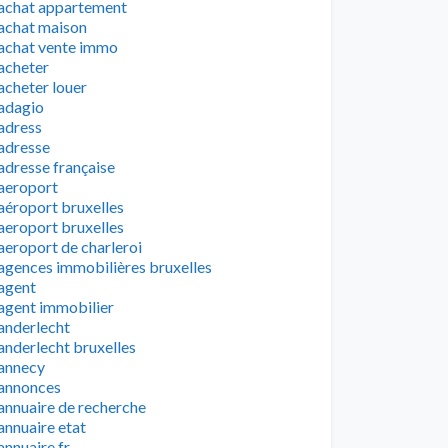
achat appartement
achat maison
achat vente immo
acheter
acheter louer
adagio
adress
adresse
adresse française
aeroport
aéroport bruxelles
aeroport bruxelles
aeroport de charleroi
agences immobilières bruxelles
agent
agent immobilier
anderlecht
anderlecht bruxelles
annecy
annonces
annuaire de recherche
annuaire etat
annuaire fr