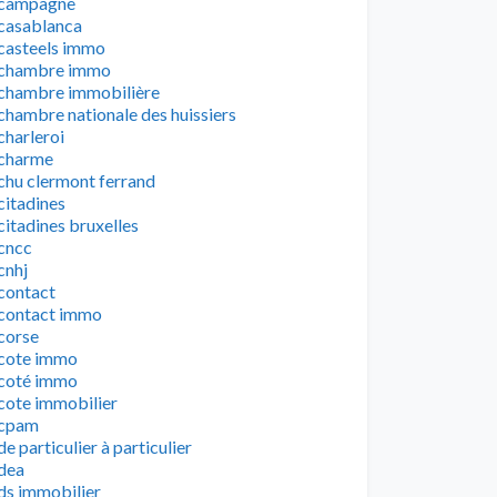
campagne
casablanca
casteels immo
chambre immo
chambre immobilière
chambre nationale des huissiers
charleroi
charme
chu clermont ferrand
citadines
citadines bruxelles
cncc
cnhj
contact
contact immo
corse
cote immo
coté immo
cote immobilier
cpam
de particulier à particulier
dea
ds immobilier