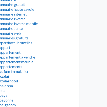
annuaire gratuit
annuaire haute savoie
annuaire internet
annuaire inversé
annuaire inverse mobile
annuaire santé
annuaire web
annuaires gratuits
aparthotel bruxelles
appart
appartement
appartement a vendre
appartement meuble
appartements
atrium immobilier
azalai
azalai hotel
baia spa
bas
baya
bayonne
belgacom