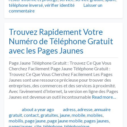
téléphone inversé
,
vérifier identité
Laisser un
commentaire
Trouvez Rapidement Votre
Numéro de Téléphone Gratuit
avec les Pages Jaunes
Page Jaune Téléphone Gratuit : Trouvez Ce Que Vous
Cherchez Facilement Page Jaune Téléphone Gratuit :
Trouvez Ce Que Vous Cherchez Facilement Les Pages
Jaunes sont une ressource précieuse pour trouver des
entreprises, des commerces et des services à proximité.
Avec l’avènement d’Internet, la version en ligne des Pages
Jaunes est devenue un outil incontournable
Read more…
Publié
Catégories
about a year ago
adress
,
adresse
,
annuaire
gratuit
,
contact
,
gratuites
,
jaune
,
mobile
,
mobiles
,
mobilis
,
page jaune
,
page jaune mobile
,
pages jaunes
,
Tags
pagesjaunes
,
site
,
téléphone
,
téléphonique