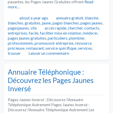
payantes, les Pages Jaunes Gratuites offrent
Read
more…
Publié
Catégories
about a year ago
annuaire gratuit
,
blanche
,
blanches
,
gratuites
,
jaune
,
pages blanches
,
pages jaunes
,
Tags
pagesjaunes
,
site
accès rapide
,
chercher
,
contacts
,
entreprises
,
facile
,
faciliter mise en relation
,
médecin
,
pages jaunes gratuites
,
particuliers
,
plombier
,
professionnels
,
promouvoir entreprise
,
ressource
précieuse
,
restaurant
,
service spécifique
,
services
,
trouver
Laisser un commentaire
Annuaire Téléphonique :
Découvrez les Pages Jaunes
Inversé
Pages Jaunes Inversé : Découvrez l’Annuaire
Téléphonique Autrement Pages Jaunes Inversé :
Découvrez l’Annuaire Téléphonique Autrement Les