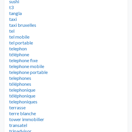
sushi
t3
tangla
taxi
taxi bruxelles
tel
tel mobile
tel portable
telephon
téléphone
telephone fixe
telephone mobile
telephone portable
telephones
téléphones
telephonique
téléphonique
telephoniques
terrasse
terre blanche
tower immobilier
transatel
tripadvisor