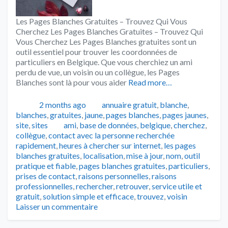
Les Pages Blanches Gratuites – Trouvez Qui Vous
Cherchez Les Pages Blanches Gratuites – Trouvez Qui
Vous Cherchez Les Pages Blanches gratuites sont un
outil essentiel pour trouver les coordonnées de
particuliers en Belgique. Que vous cherchiez un ami
perdu de vue, un voisin ou un collègue, les Pages
Blanches sont là pour vous aider
Read more…
Publié
Catégories
2 months ago
annuaire gratuit
,
blanche
,
blanches
,
gratuites
,
jaune
,
pages blanches
,
pages jaunes
,
Tags
site
,
sites
ami
,
base de données
,
belgique
,
cherchez
,
collègue
,
contact avec la personne recherchée
rapidement
,
heures à chercher sur internet
,
les pages
blanches gratuites
,
localisation
,
mise à jour
,
nom
,
outil
pratique et fiable
,
pages blanches gratuites
,
particuliers
,
prises de contact
,
raisons personnelles
,
raisons
professionnelles
,
rechercher
,
retrouver
,
service utile et
gratuit
,
solution simple et efficace
,
trouvez
,
voisin
Laisser un commentaire