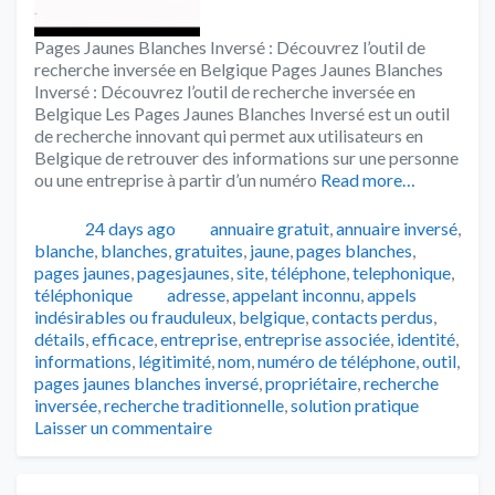
Pages Jaunes Blanches Inversé : Découvrez l’outil de
recherche inversée en Belgique Pages Jaunes Blanches
Inversé : Découvrez l’outil de recherche inversée en
Belgique Les Pages Jaunes Blanches Inversé est un outil
de recherche innovant qui permet aux utilisateurs en
Belgique de retrouver des informations sur une personne
ou une entreprise à partir d’un numéro
Read more…
Publié
Catégories
24 days ago
annuaire gratuit
,
annuaire inversé
,
blanche
,
blanches
,
gratuites
,
jaune
,
pages blanches
,
pages jaunes
,
pagesjaunes
,
site
,
téléphone
,
telephonique
,
Tags
téléphonique
adresse
,
appelant inconnu
,
appels
indésirables ou frauduleux
,
belgique
,
contacts perdus
,
détails
,
efficace
,
entreprise
,
entreprise associée
,
identité
,
informations
,
légitimité
,
nom
,
numéro de téléphone
,
outil
,
pages jaunes blanches inversé
,
propriétaire
,
recherche
inversée
,
recherche traditionnelle
,
solution pratique
Laisser un commentaire