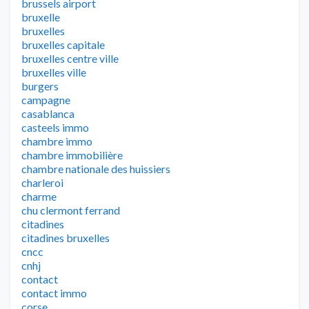
brussels airport
bruxelle
bruxelles
bruxelles capitale
bruxelles centre ville
bruxelles ville
burgers
campagne
casablanca
casteels immo
chambre immo
chambre immobilière
chambre nationale des huissiers
charleroi
charme
chu clermont ferrand
citadines
citadines bruxelles
cncc
cnhj
contact
contact immo
corse