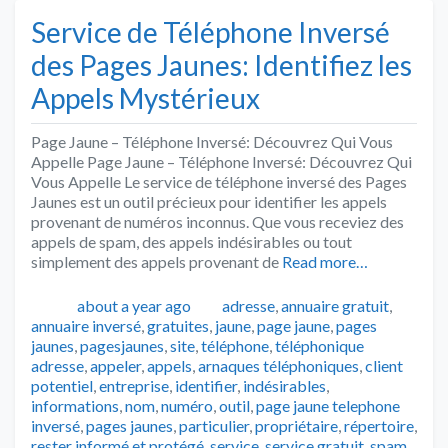
Service de Téléphone Inversé
des Pages Jaunes: Identifiez les
Appels Mystérieux
Page Jaune – Téléphone Inversé: Découvrez Qui Vous
Appelle Page Jaune – Téléphone Inversé: Découvrez Qui
Vous Appelle Le service de téléphone inversé des Pages
Jaunes est un outil précieux pour identifier les appels
provenant de numéros inconnus. Que vous receviez des
appels de spam, des appels indésirables ou tout
simplement des appels provenant de
Read more…
Publié
Catégories
about a year ago
adresse
,
annuaire gratuit
,
annuaire inversé
,
gratuites
,
jaune
,
page jaune
,
pages
Tags
jaunes
,
pagesjaunes
,
site
,
téléphone
,
téléphonique
adresse
,
appeler
,
appels
,
arnaques téléphoniques
,
client
potentiel
,
entreprise
,
identifier
,
indésirables
,
informations
,
nom
,
numéro
,
outil
,
page jaune telephone
inversé
,
pages jaunes
,
particulier
,
propriétaire
,
répertoire
,
rester informé et protégé
,
service
,
service gratuit
,
spam
,