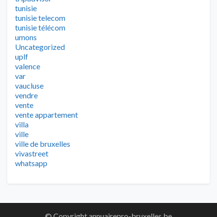
tunisie
tunisie telecom
tunisie télécom
umons
Uncategorized
uplf
valence
var
vaucluse
vendre
vente
vente appartement
villa
ville
ville de bruxelles
vivastreet
whatsapp
© Copyright annuairepro-bruxelles.be