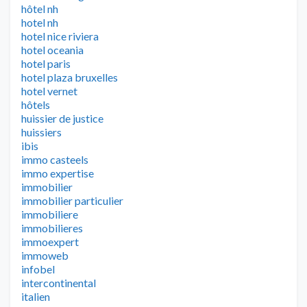
hôtel nh
hotel nh
hotel nice riviera
hotel oceania
hotel paris
hotel plaza bruxelles
hotel vernet
hôtels
huissier de justice
huissiers
ibis
immo casteels
immo expertise
immobilier
immobilier particulier
immobiliere
immobilieres
immoexpert
immoweb
infobel
intercontinental
italien