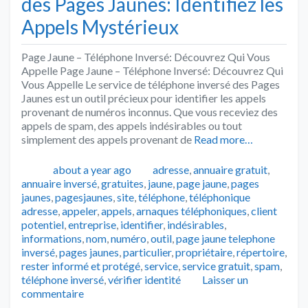
des Pages Jaunes: Identifiez les
Appels Mystérieux
Page Jaune – Téléphone Inversé: Découvrez Qui Vous
Appelle Page Jaune – Téléphone Inversé: Découvrez Qui
Vous Appelle Le service de téléphone inversé des Pages
Jaunes est un outil précieux pour identifier les appels
provenant de numéros inconnus. Que vous receviez des
appels de spam, des appels indésirables ou tout
simplement des appels provenant de
Read more…
Publié
Catégories
about a year ago
adresse
,
annuaire gratuit
,
annuaire inversé
,
gratuites
,
jaune
,
page jaune
,
pages
Tags
jaunes
,
pagesjaunes
,
site
,
téléphone
,
téléphonique
adresse
,
appeler
,
appels
,
arnaques téléphoniques
,
client
potentiel
,
entreprise
,
identifier
,
indésirables
,
informations
,
nom
,
numéro
,
outil
,
page jaune telephone
inversé
,
pages jaunes
,
particulier
,
propriétaire
,
répertoire
,
rester informé et protégé
,
service
,
service gratuit
,
spam
,
téléphone inversé
,
vérifier identité
Laisser un
commentaire