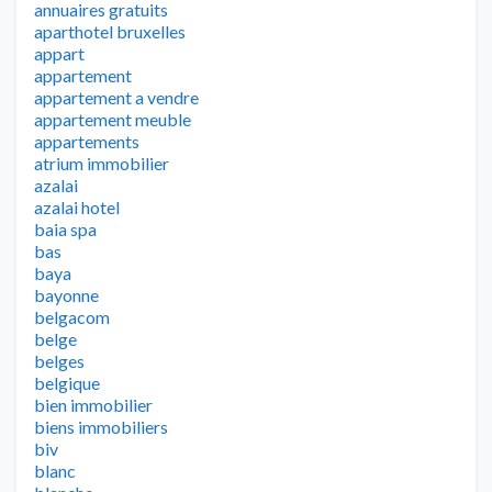
annuaires gratuits
aparthotel bruxelles
appart
appartement
appartement a vendre
appartement meuble
appartements
atrium immobilier
azalai
azalai hotel
baia spa
bas
baya
bayonne
belgacom
belge
belges
belgique
bien immobilier
biens immobiliers
biv
blanc