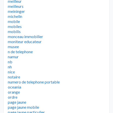
meilleur
meilleurs
meininger
michelin
mobile
mobiles
mobilis
monceau immobilier
moniteur educateur
musee
n de telephone
namur
nb
nh
nice
notaire
numero de telephone portable
oceania
orange
ordre
page jaune
page jaune mobile
page jaune particulier