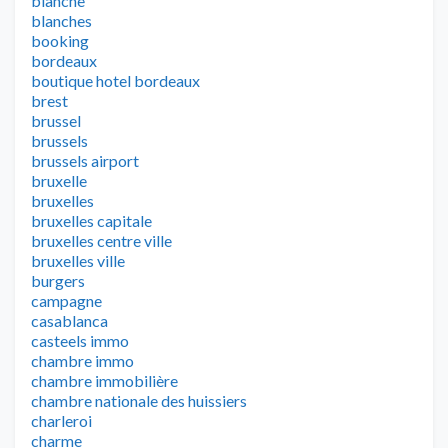
blanche
blanches
booking
bordeaux
boutique hotel bordeaux
brest
brussel
brussels
brussels airport
bruxelle
bruxelles
bruxelles capitale
bruxelles centre ville
bruxelles ville
burgers
campagne
casablanca
casteels immo
chambre immo
chambre immobilière
chambre nationale des huissiers
charleroi
charme