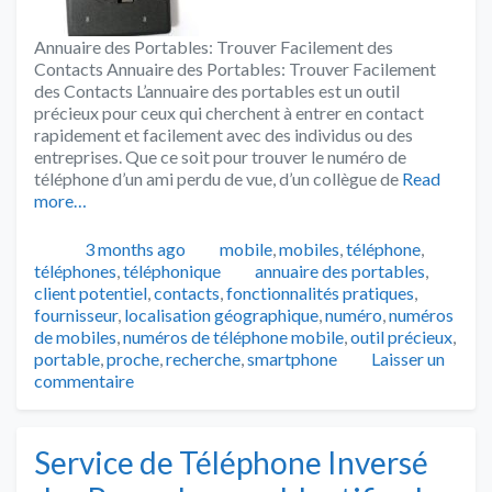
Annuaire des Portables: Trouver Facilement des
Contacts Annuaire des Portables: Trouver Facilement
des Contacts L’annuaire des portables est un outil
précieux pour ceux qui cherchent à entrer en contact
rapidement et facilement avec des individus ou des
entreprises. Que ce soit pour trouver le numéro de
téléphone d’un ami perdu de vue, d’un collègue de
Read
more…
Publié
Catégories
3 months ago
mobile
,
mobiles
,
téléphone
,
Tags
téléphones
,
téléphonique
annuaire des portables
,
client potentiel
,
contacts
,
fonctionnalités pratiques
,
fournisseur
,
localisation géographique
,
numéro
,
numéros
de mobiles
,
numéros de téléphone mobile
,
outil précieux
,
portable
,
proche
,
recherche
,
smartphone
Laisser un
commentaire
Service de Téléphone Inversé