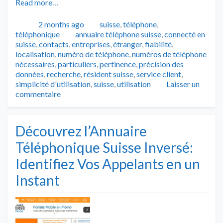
Read more…
Publié
Catégories
2 months ago
suisse
,
téléphone
,
Tags
téléphonique
annuaire téléphone suisse
,
connecté en
suisse
,
contacts
,
entreprises
,
étranger
,
fiabilité
,
localisation
,
numéro de téléphone
,
numéros de téléphone
nécessaires
,
particuliers
,
pertinence
,
précision des
données
,
recherche
,
résident suisse
,
service client
,
simplicité d'utilisation
,
suisse
,
utilisation
Laisser un
commentaire
Découvrez l’Annuaire
Téléphonique Suisse Inversé:
Identifiez Vos Appelants en un
Instant