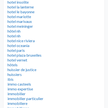
hotel insolite
hotel la lanterne
hotel le bayonne
hotel mariotte
hotel marivaux
hotel meininger
hôtel nh
hotel nh
hotel nice riviera
hotel oceania
hotel paris
hotel plaza bruxelles
hotel vernet
hôtels
huissier de justice
huissiers
ibis
immo casteels
immo expertise
immobilier
immobilier particulier
immobiliere