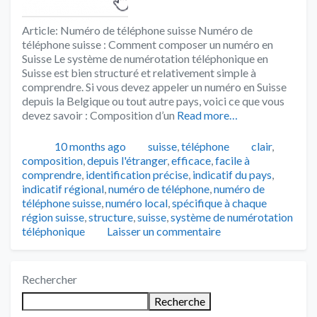
Article: Numéro de téléphone suisse Numéro de
téléphone suisse : Comment composer un numéro en
Suisse Le système de numérotation téléphonique en
Suisse est bien structuré et relativement simple à
comprendre. Si vous devez appeler un numéro en Suisse
depuis la Belgique ou tout autre pays, voici ce que vous
devez savoir : Composition d’un
Read more…
Publié
Catégories
Tags
10 months ago
suisse
,
téléphone
clair
,
composition
,
depuis l'étranger
,
efficace
,
facile à
comprendre
,
identification précise
,
indicatif du pays
,
indicatif régional
,
numéro de téléphone
,
numéro de
téléphone suisse
,
numéro local
,
spécifique à chaque
région suisse
,
structure
,
suisse
,
système de numérotation
téléphonique
Laisser un commentaire
Rechercher
Recherche