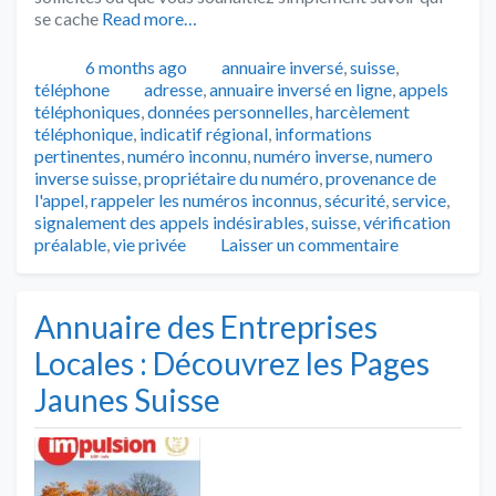
se cache
Read more…
Publié
Catégories
6 months ago
annuaire inversé
,
suisse
,
Tags
téléphone
adresse
,
annuaire inversé en ligne
,
appels
téléphoniques
,
données personnelles
,
harcèlement
téléphonique
,
indicatif régional
,
informations
pertinentes
,
numéro inconnu
,
numéro inverse
,
numero
inverse suisse
,
propriétaire du numéro
,
provenance de
l'appel
,
rappeler les numéros inconnus
,
sécurité
,
service
,
signalement des appels indésirables
,
suisse
,
vérification
préalable
,
vie privée
Laisser un commentaire
Annuaire des Entreprises
Locales : Découvrez les Pages
Jaunes Suisse