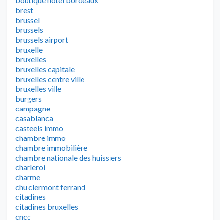
boutique hotel bordeaux
brest
brussel
brussels
brussels airport
bruxelle
bruxelles
bruxelles capitale
bruxelles centre ville
bruxelles ville
burgers
campagne
casablanca
casteels immo
chambre immo
chambre immobilière
chambre nationale des huissiers
charleroi
charme
chu clermont ferrand
citadines
citadines bruxelles
cncc