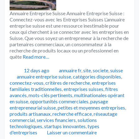
Annuaire Entreprise Suisse Annuaire Entreprise Suisse :
Connectez-vous avec les Entreprises Suisses L’annuaire
entreprise suisse est une ressource inestimable pour
ceux qui cherchent à se connecter avec les entreprises en
Suisse. Que vous soyez un entrepreneur à la recherche de
partenaires commerciaux, un consommateur à la
recherche de produits locaux ou un professionnel en
quête
Read more…
Publié
Catégories
12 days ago
annuaire fr
,
site
,
societe
,
suisse
Tags
annuaire entreprise suisse
,
catégories disponibles
,
connectez-vous
,
critères de recherche
,
entreprises
familiales traditionnelles
,
entreprises suisses
,
filtres
avancés
,
mots-clés pertinents
,
multinationales opérant
en suisse
,
opportunités commerciales
,
paysage
entrepreneurial suisse
,
petites et moyennes entreprises
,
produits artisanaux
,
recherche efficace
,
réseautage
commercial
,
services financiers
,
solutions
technologiques
,
startups innovantes
,
types
d'entreprises
Laisser un commentaire