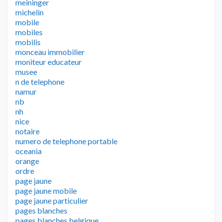
meininger
michelin
mobile
mobiles
mobilis
monceau immobilier
moniteur educateur
musee
n de telephone
namur
nb
nh
nice
notaire
numero de telephone portable
oceania
orange
ordre
page jaune
page jaune mobile
page jaune particulier
pages blanches
pages blanches belgique