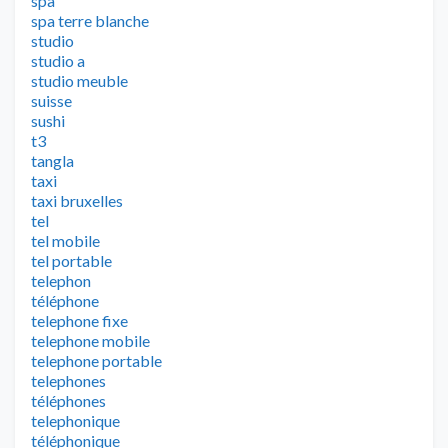
spa
spa terre blanche
studio
studio a
studio meuble
suisse
sushi
t3
tangla
taxi
taxi bruxelles
tel
tel mobile
tel portable
telephon
téléphone
telephone fixe
telephone mobile
telephone portable
telephones
téléphones
telephonique
téléphonique