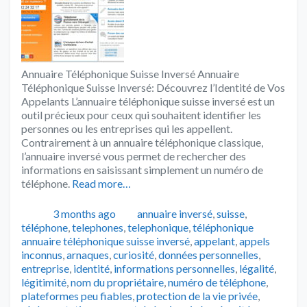
Annuaire Téléphonique Suisse Inversé Annuaire
Téléphonique Suisse Inversé: Découvrez l’Identité de Vos
Appelants L’annuaire téléphonique suisse inversé est un
outil précieux pour ceux qui souhaitent identifier les
personnes ou les entreprises qui les appellent.
Contrairement à un annuaire téléphonique classique,
l’annuaire inversé vous permet de rechercher des
informations en saisissant simplement un numéro de
téléphone.
Read more…
Publié
Catégories
3 months ago
annuaire inversé
,
suisse
,
Tags
téléphone
,
telephones
,
telephonique
,
téléphonique
annuaire téléphonique suisse inversé
,
appelant
,
appels
inconnus
,
arnaques
,
curiosité
,
données personnelles
,
entreprise
,
identité
,
informations personnelles
,
légalité
,
légitimité
,
nom du propriétaire
,
numéro de téléphone
,
plateformes peu fiables
,
protection de la vie privée
,