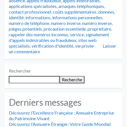
absence
,
appels frauduleux
,
appels indésirables
,
applications spécialisées
,
arnaques téléphoniques
,
contact professionnel
,
coûts supplémentaires
,
données
,
identité
,
informations
,
informations personnelles
,
numéro de téléphone
,
numero inverse
,
numéro inverse
,
pièges potentiels
,
précaution essentielle
,
propriétaire
,
rappeler des numéros inconnus
,
service
,
signalement
d'appels indésirables ou frauduleux
,
sites web
spécialisés
,
vérification d'identité
,
vie privée
Laisser
un commentaire
Rechercher
Recherche
Derniers messages
Découvrez l’Excellence Française : Annuaire Entreprise
du Patrimoine Vivant
Découvrez l’Annuaire Étranger: Votre Guide Mondial