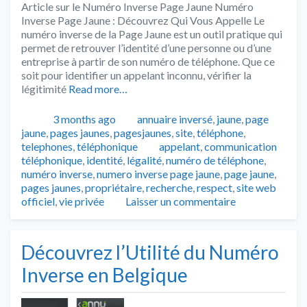
Article sur le Numéro Inverse Page Jaune Numéro
Inverse Page Jaune : Découvrez Qui Vous Appelle Le
numéro inverse de la Page Jaune est un outil pratique qui
permet de retrouver l’identité d’une personne ou d’une
entreprise à partir de son numéro de téléphone. Que ce
soit pour identifier un appelant inconnu, vérifier la
légitimité
Read more…
Publié
Catégories
3 months ago
annuaire inversé
,
jaune
,
page
jaune
,
pages jaunes
,
pagesjaunes
,
site
,
téléphone
,
Tags
telephones
,
téléphonique
appelant
,
communication
téléphonique
,
identité
,
légalité
,
numéro de téléphone
,
numéro inverse
,
numero inverse page jaune
,
page jaune
,
pages jaunes
,
propriétaire
,
recherche
,
respect
,
site web
officiel
,
vie privée
Laisser un commentaire
Découvrez l’Utilité du Numéro
Inverse en Belgique