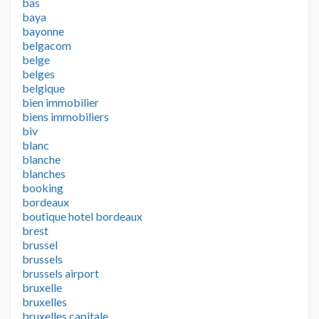
bas
baya
bayonne
belgacom
belge
belges
belgique
bien immobilier
biens immobiliers
biv
blanc
blanche
blanches
booking
bordeaux
boutique hotel bordeaux
brest
brussel
brussels
brussels airport
bruxelle
bruxelles
bruxelles capitale