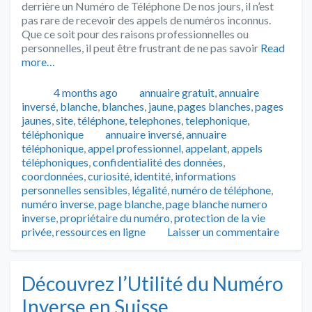
derrière un Numéro de Téléphone De nos jours, il n’est
pas rare de recevoir des appels de numéros inconnus.
Que ce soit pour des raisons professionnelles ou
personnelles, il peut être frustrant de ne pas savoir
Read
more…
Publié
Catégories
4 months ago
annuaire gratuit
,
annuaire
inversé
,
blanche
,
blanches
,
jaune
,
pages blanches
,
pages
jaunes
,
site
,
téléphone
,
telephones
,
telephonique
,
Tags
téléphonique
annuaire inversé
,
annuaire
téléphonique
,
appel professionnel
,
appelant
,
appels
téléphoniques
,
confidentialité des données
,
coordonnées
,
curiosité
,
identité
,
informations
personnelles sensibles
,
légalité
,
numéro de téléphone
,
numéro inverse
,
page blanche
,
page blanche numero
inverse
,
propriétaire du numéro
,
protection de la vie
privée
,
ressources en ligne
Laisser un commentaire
Découvrez l’Utilité du Numéro
Inverse en Suisse