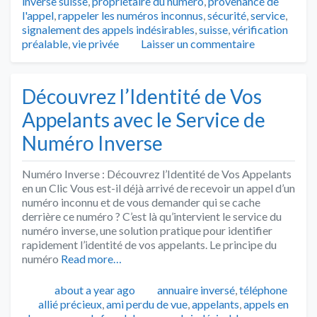
inverse suisse
,
propriétaire du numéro
,
provenance de
l'appel
,
rappeler les numéros inconnus
,
sécurité
,
service
,
signalement des appels indésirables
,
suisse
,
vérification
préalable
,
vie privée
Laisser un commentaire
Découvrez l’Identité de Vos
Appelants avec le Service de
Numéro Inverse
Numéro Inverse : Découvrez l’Identité de Vos Appelants
en un Clic Vous est-il déjà arrivé de recevoir un appel d’un
numéro inconnu et de vous demander qui se cache
derrière ce numéro ? C’est là qu’intervient le service du
numéro inverse, une solution pratique pour identifier
rapidement l’identité de vos appelants. Le principe du
numéro
Read more…
Publié
Catégories
about a year ago
annuaire inversé
,
téléphone
Tags
allié précieux
,
ami perdu de vue
,
appelants
,
appels en