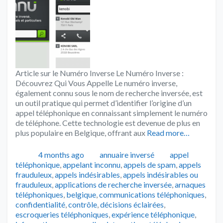
Article sur le Numéro Inverse Le Numéro Inverse :
Découvrez Qui Vous Appelle Le numéro inverse,
également connu sous le nom de recherche inversée, est
un outil pratique qui permet d’identifier l’origine d’un
appel téléphonique en connaissant simplement le numéro
de téléphone. Cette technologie est devenue de plus en
plus populaire en Belgique, offrant aux
Read more…
Publié
Catégories
Tags
4 months ago
annuaire inversé
appel
téléphonique
,
appelant inconnu
,
appels de spam
,
appels
frauduleux
,
appels indésirables
,
appels indésirables ou
frauduleux
,
applications de recherche inversée
,
arnaques
téléphoniques
,
belgique
,
communications téléphoniques
,
confidentialité
,
contrôle
,
décisions éclairées
,
escroqueries téléphoniques
,
expérience téléphonique
,