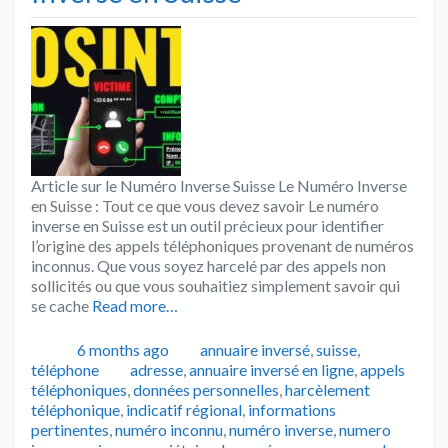
Article sur le Numéro Inverse Suisse Le Numéro Inverse
en Suisse : Tout ce que vous devez savoir Le numéro
inverse en Suisse est un outil précieux pour identifier
l’origine des appels téléphoniques provenant de numéros
inconnus. Que vous soyez harcelé par des appels non
sollicités ou que vous souhaitiez simplement savoir qui
se cache
Read more…
Publié
Catégories
6 months ago
annuaire inversé
,
suisse
,
Tags
téléphone
adresse
,
annuaire inversé en ligne
,
appels
téléphoniques
,
données personnelles
,
harcèlement
téléphonique
,
indicatif régional
,
informations
pertinentes
,
numéro inconnu
,
numéro inverse
,
numero