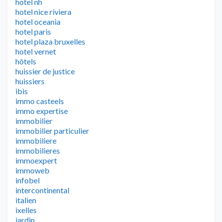
hotel nh
hotel nice riviera
hotel oceania
hotel paris
hotel plaza bruxelles
hotel vernet
hôtels
huissier de justice
huissiers
ibis
immo casteels
immo expertise
immobilier
immobilier particulier
immobiliere
immobilieres
immoexpert
immoweb
infobel
intercontinental
italien
ixelles
jardin