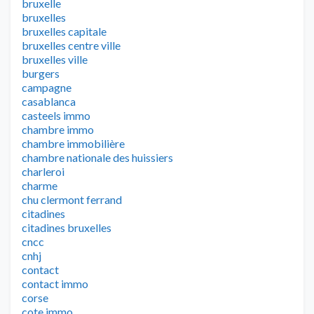
bruxelle
bruxelles
bruxelles capitale
bruxelles centre ville
bruxelles ville
burgers
campagne
casablanca
casteels immo
chambre immo
chambre immobilière
chambre nationale des huissiers
charleroi
charme
chu clermont ferrand
citadines
citadines bruxelles
cncc
cnhj
contact
contact immo
corse
cote immo