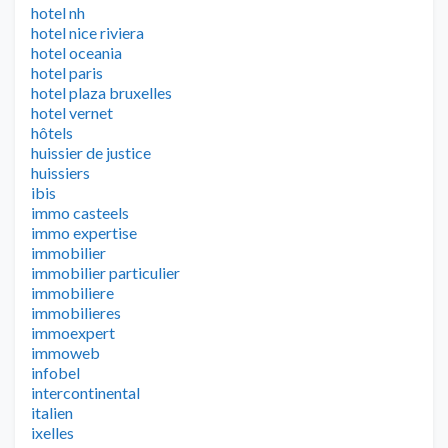
hotel nh
hotel nice riviera
hotel oceania
hotel paris
hotel plaza bruxelles
hotel vernet
hôtels
huissier de justice
huissiers
ibis
immo casteels
immo expertise
immobilier
immobilier particulier
immobiliere
immobilieres
immoexpert
immoweb
infobel
intercontinental
italien
ixelles