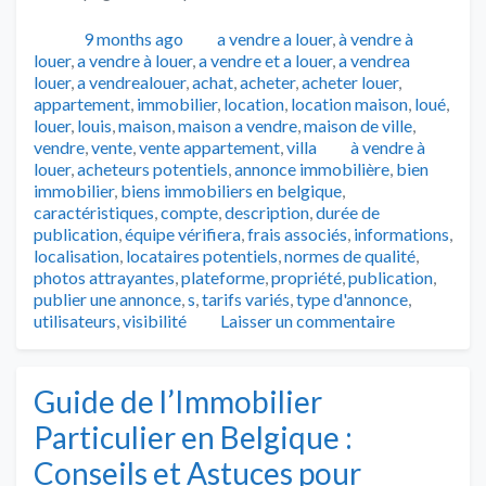
Publié
Catégories
9 months ago
a vendre a louer
,
à vendre à
louer
,
a vendre à louer
,
a vendre et a louer
,
a vendrea
louer
,
a vendrealouer
,
achat
,
acheter
,
acheter louer
,
appartement
,
immobilier
,
location
,
location maison
,
loué
,
louer
,
louis
,
maison
,
maison a vendre
,
maison de ville
,
Tags
vendre
,
vente
,
vente appartement
,
villa
à vendre à
louer
,
acheteurs potentiels
,
annonce immobilière
,
bien
immobilier
,
biens immobiliers en belgique
,
caractéristiques
,
compte
,
description
,
durée de
publication
,
équipe vérifiera
,
frais associés
,
informations
,
localisation
,
locataires potentiels
,
normes de qualité
,
photos attrayantes
,
plateforme
,
propriété
,
publication
,
publier une annonce
,
s
,
tarifs variés
,
type d'annonce
,
utilisateurs
,
visibilité
Laisser un commentaire
Guide de l’Immobilier
Particulier en Belgique :
Conseils et Astuces pour