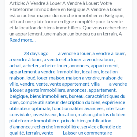
Article: A Vendre à Louer A Vendre à Louer: Votre
Plateforme Immobilière en Belgique A Vendre à Louer
est un acteur majeur du marché immobilier en Belgique,
offrant une plateforme en ligne complète pour la vente
et la location de biens immobiliers. Que vous recherchiez
un appartement, une maison, un bureau ou un terrain, A
Read more…
Publié
Catégories
28 days ago
a vendre a louer
,
à vendre à louer
,
a vendre à louer
,
a vendre et a louer
,
a vendrealouer
,
achat
,
acheter
,
acheter louer
,
annonces
,
appartement
,
appartement a vendre
,
immobilier
,
location
,
location
maison
,
loué
,
louer
,
maison
,
maison a vendre
,
maison de
Tags
ville
,
vendre
,
vente
,
vente appartement
,
villa
a vendre
à louer
,
agents immobiliers
,
annonces
,
appartement
,
belgique
,
biens immobiliers
,
bureau
,
caractéristiques du
bien
,
compte utilisateur
,
description du bien
,
expérience
utilisateur optimale
,
fonctionnalités avancées
,
interface
conviviale
,
investisseur
,
location
,
maison
,
photos du bien
,
plateforme immobilière
,
prix du bien
,
publication
d'annonce
,
recherche immobilière
,
service clientèle de
qualité
,
terrain
,
vente
Laisser un commentaire