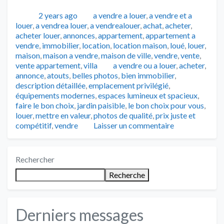
Publié
Catégories
2 years ago
a vendre a louer
,
a vendre et a
louer
,
a vendrea louer
,
a vendrealouer
,
achat
,
acheter
,
acheter louer
,
annonces
,
appartement
,
appartement a
vendre
,
immobilier
,
location
,
location maison
,
loué
,
louer
,
maison
,
maison a vendre
,
maison de ville
,
vendre
,
vente
,
Tags
vente appartement
,
villa
a vendre ou a louer
,
acheter
,
annonce
,
atouts
,
belles photos
,
bien immobilier
,
description détaillée
,
emplacement privilégié
,
équipements modernes
,
espaces lumineux et spacieux
,
faire le bon choix
,
jardin paisible
,
le bon choix pour vous
,
louer
,
mettre en valeur
,
photos de qualité
,
prix juste et
compétitif
,
vendre
Laisser un commentaire
Rechercher
Recherche
Derniers messages