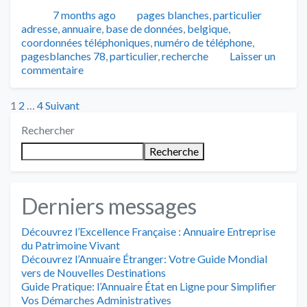
Publié
Catégories
Tags
7 months ago
pages blanches
,
particulier
adresse
,
annuaire
,
base de données
,
belgique
,
coordonnées téléphoniques
,
numéro de téléphone
,
pagesblanches 78
,
particulier
,
recherche
Laisser un
commentaire
Posts
1
2
…
4
Suivant
Rechercher
pagination
Recherche
Derniers messages
Découvrez l’Excellence Française : Annuaire Entreprise
du Patrimoine Vivant
Découvrez l’Annuaire Étranger: Votre Guide Mondial
vers de Nouvelles Destinations
Guide Pratique: l’Annuaire État en Ligne pour Simplifier
Vos Démarches Administratives