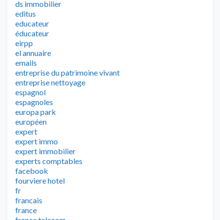
ds immobilier
editus
educateur
éducateur
eirpp
el annuaire
emails
entreprise du patrimoine vivant
entreprise nettoyage
espagnol
espagnoles
europa park
européen
expert
expert immo
expert immobilier
experts comptables
facebook
fourviere hotel
fr
francais
france
france telecom