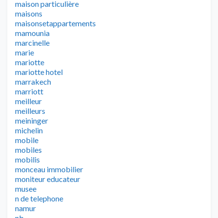
maison particulière
maisons
maisonsetappartements
mamounia
marcinelle
marie
mariotte
mariotte hotel
marrakech
marriott
meilleur
meilleurs
meininger
michelin
mobile
mobiles
mobilis
monceau immobilier
moniteur educateur
musee
n de telephone
namur
nb