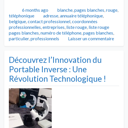
Publié
Catégories
6 months ago
blanche
,
pages blanches
,
rouge
,
Tags
téléphonique
adresse
,
annuaire téléphonique
,
belgique
,
contact professionnel
,
coordonnées
professionnelles
,
entreprises
,
liste rouge
,
liste rouge
pages blanches
,
numéro de téléphone
,
pages blanches
,
particulier
,
professionnels
Laisser un commentaire
Découvrez l’Innovation du
Portable Inverse : Une
Révolution Technologique !