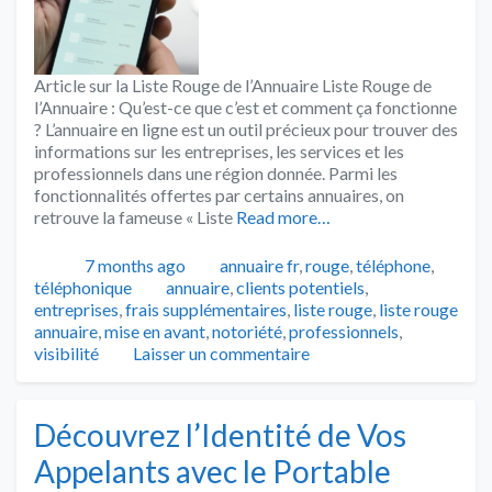
Article sur la Liste Rouge de l’Annuaire Liste Rouge de
l’Annuaire : Qu’est-ce que c’est et comment ça fonctionne
? L’annuaire en ligne est un outil précieux pour trouver des
informations sur les entreprises, les services et les
professionnels dans une région donnée. Parmi les
fonctionnalités offertes par certains annuaires, on
retrouve la fameuse « Liste
Read more…
Publié
Catégories
7 months ago
annuaire fr
,
rouge
,
téléphone
,
Tags
téléphonique
annuaire
,
clients potentiels
,
entreprises
,
frais supplémentaires
,
liste rouge
,
liste rouge
annuaire
,
mise en avant
,
notoriété
,
professionnels
,
visibilité
Laisser un commentaire
Découvrez l’Identité de Vos
Appelants avec le Portable