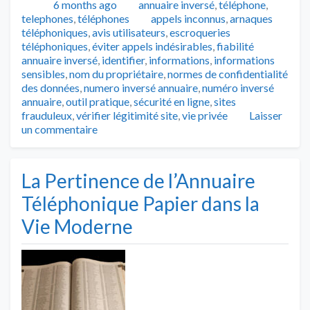
Publié
Catégories
6 months ago
annuaire inversé
,
téléphone
,
Tags
telephones
,
téléphones
appels inconnus
,
arnaques
téléphoniques
,
avis utilisateurs
,
escroqueries
téléphoniques
,
éviter appels indésirables
,
fiabilité
annuaire inversé
,
identifier
,
informations
,
informations
sensibles
,
nom du propriétaire
,
normes de confidentialité
des données
,
numero inversé annuaire
,
numéro inversé
annuaire
,
outil pratique
,
sécurité en ligne
,
sites
frauduleux
,
vérifier légitimité site
,
vie privée
Laisser
un commentaire
La Pertinence de l’Annuaire
Téléphonique Papier dans la
Vie Moderne