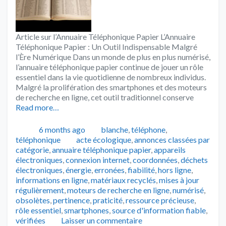
Article sur l’Annuaire Téléphonique Papier L’Annuaire
Téléphonique Papier : Un Outil Indispensable Malgré
l’Ère Numérique Dans un monde de plus en plus numérisé,
l’annuaire téléphonique papier continue de jouer un rôle
essentiel dans la vie quotidienne de nombreux individus.
Malgré la prolifération des smartphones et des moteurs
de recherche en ligne, cet outil traditionnel conserve
Read more…
Publié
Catégories
6 months ago
blanche
,
téléphone
,
Tags
téléphonique
acte écologique
,
annonces classées par
catégorie
,
annuaire téléphonique papier
,
appareils
électroniques
,
connexion internet
,
coordonnées
,
déchets
électroniques
,
énergie
,
erronées
,
fiabilité
,
hors ligne
,
informations en ligne
,
matériaux recyclés
,
mises à jour
régulièrement
,
moteurs de recherche en ligne
,
numérisé
,
obsolètes
,
pertinence
,
praticité
,
ressource précieuse
,
rôle essentiel
,
smartphones
,
source d'information fiable
,
vérifiées
Laisser un commentaire