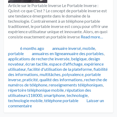
Article sur le Portable Inverse Le Portable Inverse :
Qu’est-ce que C’est ? Le concept de portable inverse est
une tendance émergente dans le domaine de la
technologie. Contrairement à un téléphone portable
traditionnel, le portable inverse est conçu pour offrir une
expérience utilisateur unique et innovante. Alors, en quoi
consiste exactement un portable inverse
Read more…
Publié
Catégories
6 months ago
annuaire inversé
,
mobile
,
Tags
portable
annuaires en ligneannuaire des portables
,
applications de recherche inversée
,
belgique
,
design
novateur
,
écran tactile
,
espace d'affichage
,
expérience
utilisateur
,
facilité d'utilisation de la plateforme
,
fiabilité
des informations
,
multitâches
,
polyvalence
,
portable
inverse
,
praticité
,
qualité des informations
,
recherche de
numéros de téléphone
,
renseignements téléphoniques
,
répertoire téléphonique mobile
,
réputation des
utilisateurs118000
,
smartphone
,
technologie
,
technologie mobile
,
téléphone portable
Laisser un
commentaire