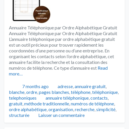
Annuaire Téléphonique par Ordre Alphabétique Gratuit
Annuaire Téléphonique par Ordre Alphabétique Gratuit
L’annuaire téléphonique par ordre alphabétique gratuit
est un outil précieux pour trouver rapidement les
coordonnées d’une personne ou d’une entreprise. En
organisant les contacts selon l’ordre alphabétique, cet
annuaire facilite la recherche et la consultation des
numéros de téléphone. Ce type d’annuaire est
Read
more…
Publié
Catégories
7 months ago
adresse
,
annuaire gratuit
,
blanche
,
ordre
,
pages blanches
,
téléphone
,
téléphonique
,
Tags
telephoniques
annuaire téléphonique
,
contacts
,
gratuit
,
méthode traditionnelle
,
numéros de téléphone
,
ordre alphabétique
,
organisation
,
recherche
,
simplicité
,
structurée
Laisser un commentaire