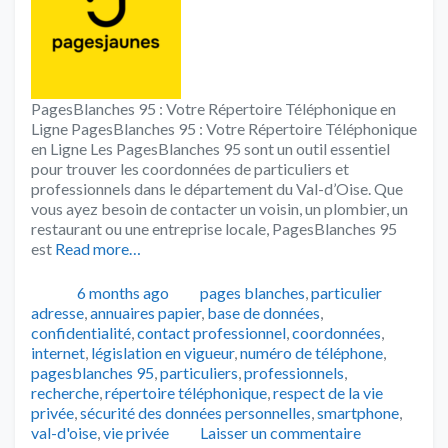
PagesBlanches 95 : Votre Répertoire Téléphonique en
Ligne PagesBlanches 95 : Votre Répertoire Téléphonique
en Ligne Les PagesBlanches 95 sont un outil essentiel
pour trouver les coordonnées de particuliers et
professionnels dans le département du Val-d’Oise. Que
vous ayez besoin de contacter un voisin, un plombier, un
restaurant ou une entreprise locale, PagesBlanches 95
est
Read more…
Publié
Catégories
Tags
6 months ago
pages blanches
,
particulier
adresse
,
annuaires papier
,
base de données
,
confidentialité
,
contact professionnel
,
coordonnées
,
internet
,
législation en vigueur
,
numéro de téléphone
,
pagesblanches 95
,
particuliers
,
professionnels
,
recherche
,
répertoire téléphonique
,
respect de la vie
privée
,
sécurité des données personnelles
,
smartphone
,
val-d'oise
,
vie privée
Laisser un commentaire