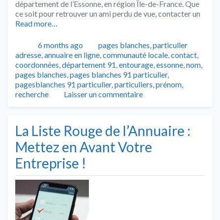
département de l’Essonne, en région Île-de-France. Que
ce soit pour retrouver un ami perdu de vue, contacter un
Read more…
Publié
Catégories
Tags
6 months ago
pages blanches
,
particulier
adresse
,
annuaire en ligne
,
communauté locale
,
contact
,
coordonnées
,
département 91
,
entourage
,
essonne
,
nom
,
pages blanches
,
pages blanches 91 particulier
,
pagesblanches 91 particulier
,
particuliers
,
prénom
,
recherche
Laisser un commentaire
La Liste Rouge de l’Annuaire :
Mettez en Avant Votre
Entreprise !