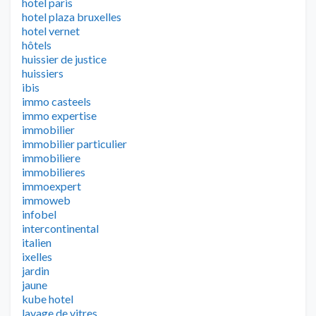
hotel paris
hotel plaza bruxelles
hotel vernet
hôtels
huissier de justice
huissiers
ibis
immo casteels
immo expertise
immobilier
immobilier particulier
immobiliere
immobilieres
immoexpert
immoweb
infobel
intercontinental
italien
ixelles
jardin
jaune
kube hotel
lavage de vitres