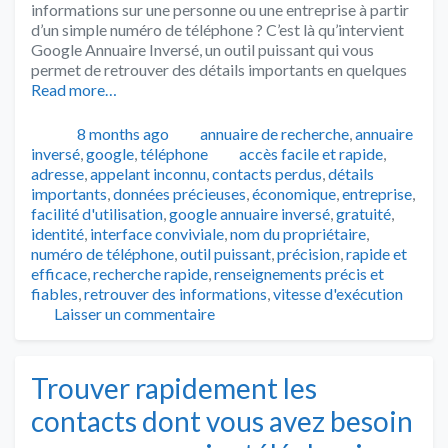
informations sur une personne ou une entreprise à partir
d’un simple numéro de téléphone ? C’est là qu’intervient
Google Annuaire Inversé, un outil puissant qui vous
permet de retrouver des détails importants en quelques
Read more…
Publié
Catégories
8 months ago
annuaire de recherche
,
annuaire
Tags
inversé
,
google
,
téléphone
accès facile et rapide
,
adresse
,
appelant inconnu
,
contacts perdus
,
détails
importants
,
données précieuses
,
économique
,
entreprise
,
facilité d'utilisation
,
google annuaire inversé
,
gratuité
,
identité
,
interface conviviale
,
nom du propriétaire
,
numéro de téléphone
,
outil puissant
,
précision
,
rapide et
efficace
,
recherche rapide
,
renseignements précis et
fiables
,
retrouver des informations
,
vitesse d'exécution
Laisser un commentaire
Trouver rapidement les
contacts dont vous avez besoin