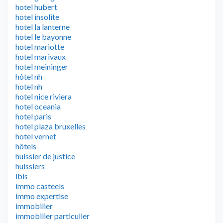
hotel hubert
hotel insolite
hotel la lanterne
hotel le bayonne
hotel mariotte
hotel marivaux
hotel meininger
hôtel nh
hotel nh
hotel nice riviera
hotel oceania
hotel paris
hotel plaza bruxelles
hotel vernet
hôtels
huissier de justice
huissiers
ibis
immo casteels
immo expertise
immobilier
immobilier particulier