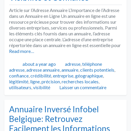
Article sur l’Adresse Annuaire L’Importance de l’Adresse
dans un Annuaire en Ligne Un annuaire en ligne est une
ressource précieuse pour trouver des informations sur
diverses entreprises, services ou professionnels. Parmi
les éléments clés fournis dans un annuaire, l’adresse
occupe une place centrale. L’adresse d’une entreprise
répertoriée dans un annuaire en ligne est essentielle pour
Read more…
Publié
Catégories
Tags
about a year ago
adresse
,
téléphone
adresse
,
adresse annuaire
,
annuaire
,
clients potentiels
,
confiance
,
crédibilité
,
entreprise
,
géographique
,
légitimité
,
ligne
,
précision
,
recherches locales
,
utilisateurs
,
visibilité
Laisser un commentaire
Annuaire Inversé Infobel
Belgique: Retrouvez
Facilement les Informations