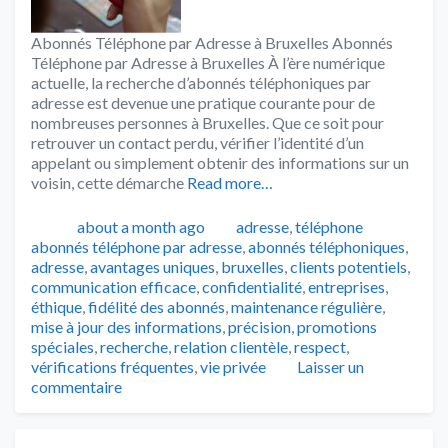
Abonnés Téléphone par Adresse à Bruxelles Abonnés
Téléphone par Adresse à Bruxelles À l’ère numérique
actuelle, la recherche d’abonnés téléphoniques par
adresse est devenue une pratique courante pour de
nombreuses personnes à Bruxelles. Que ce soit pour
retrouver un contact perdu, vérifier l’identité d’un
appelant ou simplement obtenir des informations sur un
voisin, cette démarche
Read more…
Publié
Catégories
Tags
about a month ago
adresse
,
téléphone
abonnés téléphone par adresse
,
abonnés téléphoniques
,
adresse
,
avantages uniques
,
bruxelles
,
clients potentiels
,
communication efficace
,
confidentialité
,
entreprises
,
éthique
,
fidélité des abonnés
,
maintenance régulière
,
mise à jour des informations
,
précision
,
promotions
spéciales
,
recherche
,
relation clientèle
,
respect
,
vérifications fréquentes
,
vie privée
Laisser un
commentaire