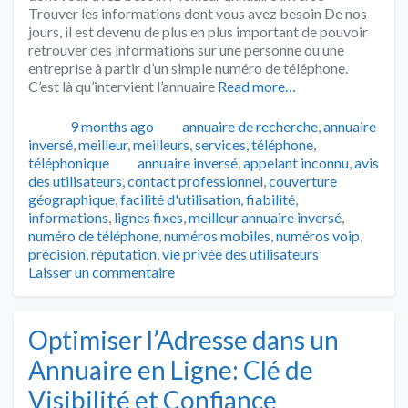
Trouver les informations dont vous avez besoin De nos
jours, il est devenu de plus en plus important de pouvoir
retrouver des informations sur une personne ou une
entreprise à partir d’un simple numéro de téléphone.
C’est là qu’intervient l’annuaire
Read more…
Publié
Catégories
9 months ago
annuaire de recherche
,
annuaire
inversé
,
meilleur
,
meilleurs
,
services
,
téléphone
,
Tags
téléphonique
annuaire inversé
,
appelant inconnu
,
avis
des utilisateurs
,
contact professionnel
,
couverture
géographique
,
facilité d'utilisation
,
fiabilité
,
informations
,
lignes fixes
,
meilleur annuaire inversé
,
numéro de téléphone
,
numéros mobiles
,
numéros voip
,
précision
,
réputation
,
vie privée des utilisateurs
Laisser un commentaire
Optimiser l’Adresse dans un
Annuaire en Ligne: Clé de
Visibilité et Confiance