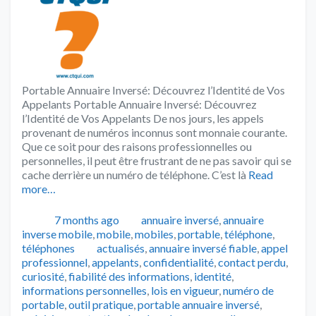
Portable Annuaire Inversé: Découvrez l’Identité de Vos
Appelants Portable Annuaire Inversé: Découvrez
l’Identité de Vos Appelants De nos jours, les appels
provenant de numéros inconnus sont monnaie courante.
Que ce soit pour des raisons professionnelles ou
personnelles, il peut être frustrant de ne pas savoir qui se
cache derrière un numéro de téléphone. C’est là
Read
more…
Publié
Catégories
7 months ago
annuaire inversé
,
annuaire
inverse mobile
,
mobile
,
mobiles
,
portable
,
téléphone
,
Tags
téléphones
actualisés
,
annuaire inversé fiable
,
appel
professionnel
,
appelants
,
confidentialité
,
contact perdu
,
curiosité
,
fiabilité des informations
,
identité
,
informations personnelles
,
lois en vigueur
,
numéro de
portable
,
outil pratique
,
portable annuaire inversé
,