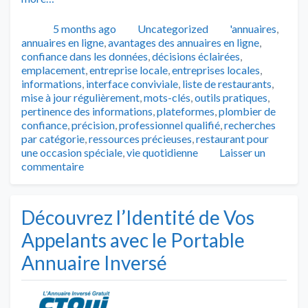
Publié
Catégories
Tags
5 months ago
Uncategorized
'annuaires
,
annuaires en ligne
,
avantages des annuaires en ligne
,
confiance dans les données
,
décisions éclairées
,
emplacement
,
entreprise locale
,
entreprises locales
,
informations
,
interface conviviale
,
liste de restaurants
,
mise à jour régulièrement
,
mots-clés
,
outils pratiques
,
pertinence des informations
,
plateformes
,
plombier de
confiance
,
précision
,
professionnel qualifié
,
recherches
par catégorie
,
ressources précieuses
,
restaurant pour
une occasion spéciale
,
vie quotidienne
Laisser un
commentaire
Découvrez l’Identité de Vos
Appelants avec le Portable
Annuaire Inversé