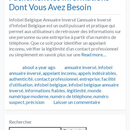
Dont Vous Avez Besoin
Infobel Belgique Annuaire Inversé L’annuaire inversé
d’Infobel Belgique est un outil puissant et pratique qui
permet aux utilisateurs de retrouver des informations sur
une personne ou une entreprise à partir d’un numéro de
téléphone. Que ce soit pour identifier un appelant
inconnu, vérifier la légitimité d’un contact professionnel
ou simplement en savoir plus sur une
Read more…
Publié
Catégories
about a year ago
annuaire inversé
,
infobel
Tags
annuaire inversé
,
appelant inconnu
,
appels indésirables
,
authenticité
,
contact professionnel
,
entreprise
,
facilité
d'utilisation
,
infobel belgique
,
infobel belgique annuaire
inversé
,
informations fiables
,
légitimité
,
monde
numérique moderne
,
numéro de téléphone
,
numéro
suspect
,
précision
Laisser un commentaire
Rechercher