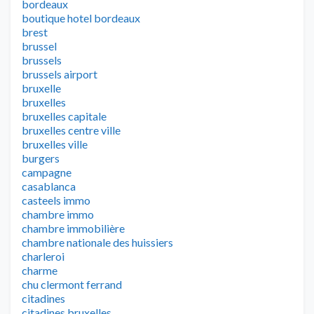
bordeaux
boutique hotel bordeaux
brest
brussel
brussels
brussels airport
bruxelle
bruxelles
bruxelles capitale
bruxelles centre ville
bruxelles ville
burgers
campagne
casablanca
casteels immo
chambre immo
chambre immobilière
chambre nationale des huissiers
charleroi
charme
chu clermont ferrand
citadines
citadines bruxelles