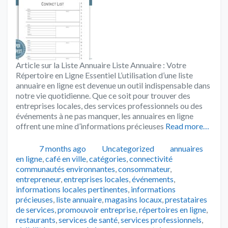
Article sur la Liste Annuaire Liste Annuaire : Votre
Répertoire en Ligne Essentiel L’utilisation d’une liste
annuaire en ligne est devenue un outil indispensable dans
notre vie quotidienne. Que ce soit pour trouver des
entreprises locales, des services professionnels ou des
événements à ne pas manquer, les annuaires en ligne
offrent une mine d’informations précieuses
Read more…
Publié
Catégories
Tags
7 months ago
Uncategorized
annuaires
en ligne
,
café en ville
,
catégories
,
connectivité
communautés environnantes
,
consommateur
,
entrepreneur
,
entreprises locales
,
événements
,
informations locales pertinentes
,
informations
précieuses
,
liste annuaire
,
magasins locaux
,
prestataires
de services
,
promouvoir entreprise
,
répertoires en ligne
,
restaurants
,
services de santé
,
services professionnels
,