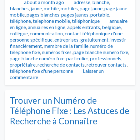
Publié
Catégories
about a month ago
adresse
,
blanche
,
blanches
,
jaune
,
mobile
,
mobiles
,
page jaune
,
page jaune
mobile
,
pages blanches
,
pages jaunes
,
portable
,
Tags
téléphone
,
telephone mobile
,
téléphonique
annuaire
en ligne
,
annuaires en ligne
,
appels entrants
,
belgique
,
collègue
,
communication
,
contact téléphonique d'une
personne spécifique
,
entreprises
,
gratuitement
,
investir
financièrement
,
membre de la famille
,
numéro de
téléphone fixe
,
numéros fixes
,
page blanche numero fixe
,
page blanche numéro fixe
,
particulier
,
professionnels
,
propriétaire
,
recherche de contacts
,
retrouver contacts
,
téléphone fixe d'une personne
Laisser un
commentaire
Trouver un Numéro de
Téléphone Fixe : Les Astuces de
Recherche à Connaître