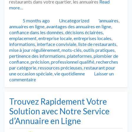
restaurants dans votre quartier, les annuaires
Read
more…
Publié
Catégories
Tags
5 months ago
Uncategorized
'annuaires
,
annuaires en ligne
,
avantages des annuaires en ligne
,
confiance dans les données
,
décisions éclairées
,
emplacement
,
entreprise locale
,
entreprises locales
,
informations
,
interface conviviale
,
liste de restaurants
,
mise à jour régulièrement
,
mots-clés
,
outils pratiques
,
pertinence des informations
,
plateformes
,
plombier de
confiance
,
précision
,
professionnel qualifié
,
recherches
par catégorie
,
ressources précieuses
,
restaurant pour
une occasion spéciale
,
vie quotidienne
Laisser un
commentaire
Trouvez Rapidement Votre
Solution avec Notre Service
d’Annuaire en Ligne