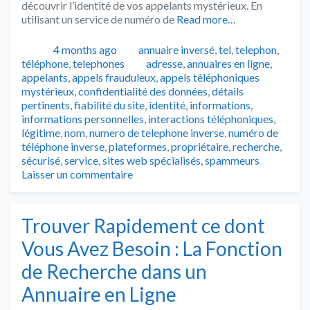
découvrir l’identité de vos appelants mystérieux. En
utilisant un service de numéro de
Read more…
Publié
Catégories
4 months ago
annuaire inversé
,
tel
,
telephon
,
Tags
téléphone
,
telephones
adresse
,
annuaires en ligne
,
appelants
,
appels frauduleux
,
appels téléphoniques
mystérieux
,
confidentialité des données
,
détails
pertinents
,
fiabilité du site
,
identité
,
informations
,
informations personnelles
,
interactions téléphoniques
,
légitime
,
nom
,
numero de telephone inverse
,
numéro de
téléphone inverse
,
plateformes
,
propriétaire
,
recherche
,
sécurisé
,
service
,
sites web spécialisés
,
spammeurs
Laisser un commentaire
Trouver Rapidement ce dont
Vous Avez Besoin : La Fonction
de Recherche dans un
Annuaire en Ligne