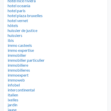
hotel nice riviera
hotel oceania
hotel paris
hotel plaza bruxelles
hotel vernet
hôtels
huissier de justice
huissiers
ibis
immo casteels
immo expertise
immobilier
immobilier particulier
immobiliere
immobilieres
immoexpert
immoweb
infobel
intercontinental
italien
ixelles
jardin
jaune