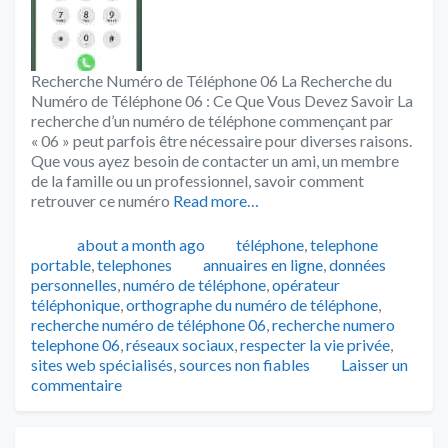
Recherche Numéro de Téléphone 06 La Recherche du
Numéro de Téléphone 06 : Ce Que Vous Devez Savoir La
recherche d’un numéro de téléphone commençant par
« 06 » peut parfois être nécessaire pour diverses raisons.
Que vous ayez besoin de contacter un ami, un membre
de la famille ou un professionnel, savoir comment
retrouver ce numéro
Read more…
Publié
Catégories
about a month ago
téléphone
,
telephone
Tags
portable
,
telephones
annuaires en ligne
,
données
personnelles
,
numéro de téléphone
,
opérateur
téléphonique
,
orthographe du numéro de téléphone
,
recherche numéro de téléphone 06
,
recherche numero
telephone 06
,
réseaux sociaux
,
respecter la vie privée
,
sites web spécialisés
,
sources non fiables
Laisser un
commentaire