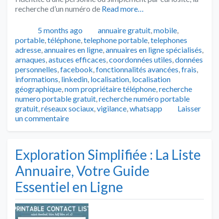
recherche d’un numéro de
Read more…
Publié
Catégories
5 months ago
annuaire gratuit
,
mobile
,
Tags
portable
,
téléphone
,
telephone portable
,
telephones
adresse
,
annuaires en ligne
,
annuaires en ligne spécialisés
,
arnaques
,
astuces efficaces
,
coordonnées utiles
,
données
personnelles
,
facebook
,
fonctionnalités avancées
,
frais
,
informations
,
linkedin
,
localisation
,
localisation
géographique
,
nom propriétaire téléphone
,
recherche
numero portable gratuit
,
recherche numéro portable
gratuit
,
réseaux sociaux
,
vigilance
,
whatsapp
Laisser
un commentaire
Exploration Simplifiée : La Liste
Annuaire, Votre Guide
Essentiel en Ligne