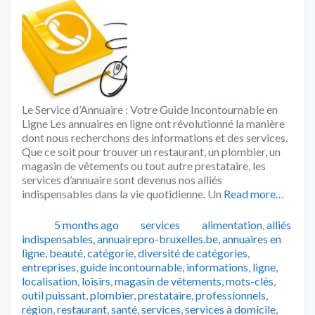
Le Service d’Annuaire : Votre Guide Incontournable en
Ligne Les annuaires en ligne ont révolutionné la manière
dont nous recherchons des informations et des services.
Que ce soit pour trouver un restaurant, un plombier, un
magasin de vêtements ou tout autre prestataire, les
services d’annuaire sont devenus nos alliés
indispensables dans la vie quotidienne. Un
Read more…
Publié
Catégories
Tags
5 months ago
services
alimentation
,
alliés
indispensables
,
annuairepro-bruxelles.be
,
annuaires en
ligne
,
beauté
,
catégorie
,
diversité de catégories
,
entreprises
,
guide incontournable
,
informations
,
ligne
,
localisation
,
loisirs
,
magasin de vêtements
,
mots-clés
,
outil puissant
,
plombier
,
prestataire
,
professionnels
,
région
,
restaurant
,
santé
,
services
,
services à domicile
,