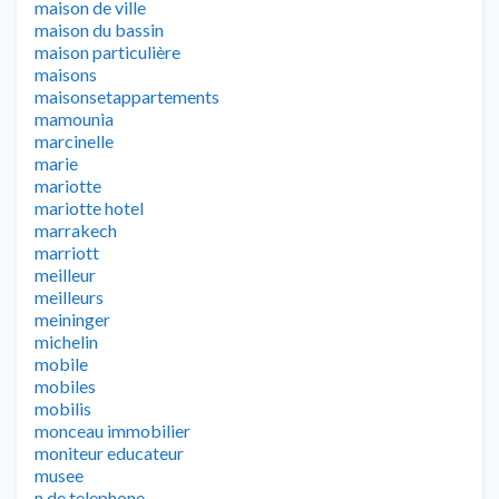
maison de ville
maison du bassin
maison particulière
maisons
maisonsetappartements
mamounia
marcinelle
marie
mariotte
mariotte hotel
marrakech
marriott
meilleur
meilleurs
meininger
michelin
mobile
mobiles
mobilis
monceau immobilier
moniteur educateur
musee
n de telephone