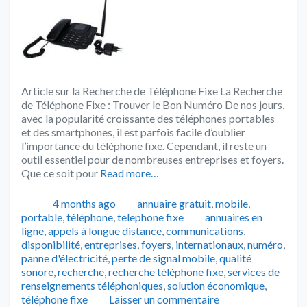
Article sur la Recherche de Téléphone Fixe La Recherche
de Téléphone Fixe : Trouver le Bon Numéro De nos jours,
avec la popularité croissante des téléphones portables
et des smartphones, il est parfois facile d’oublier
l’importance du téléphone fixe. Cependant, il reste un
outil essentiel pour de nombreuses entreprises et foyers.
Que ce soit pour
Read more…
Publié
Catégories
4 months ago
annuaire gratuit
,
mobile
,
Tags
portable
,
téléphone
,
telephone fixe
annuaires en
ligne
,
appels à longue distance
,
communications
,
disponibilité
,
entreprises
,
foyers
,
internationaux
,
numéro
,
panne d'électricité
,
perte de signal mobile
,
qualité
sonore
,
recherche
,
recherche téléphone fixe
,
services de
renseignements téléphoniques
,
solution économique
,
téléphone fixe
Laisser un commentaire