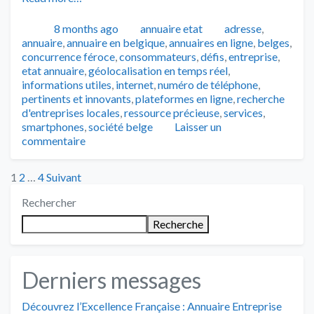
Publié
Catégories
Tags
8 months ago
annuaire etat
adresse
,
annuaire
,
annuaire en belgique
,
annuaires en ligne
,
belges
,
concurrence féroce
,
consommateurs
,
défis
,
entreprise
,
etat annuaire
,
géolocalisation en temps réel
,
informations utiles
,
internet
,
numéro de téléphone
,
pertinents et innovants
,
plateformes en ligne
,
recherche
d'entreprises locales
,
ressource précieuse
,
services
,
smartphones
,
société belge
Laisser un
commentaire
Posts
1
2
…
4
Suivant
Rechercher
pagination
Recherche
Derniers messages
Découvrez l’Excellence Française : Annuaire Entreprise