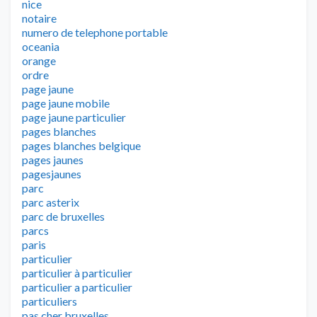
nice
notaire
numero de telephone portable
oceania
orange
ordre
page jaune
page jaune mobile
page jaune particulier
pages blanches
pages blanches belgique
pages jaunes
pagesjaunes
parc
parc asterix
parc de bruxelles
parcs
paris
particulier
particulier à particulier
particulier a particulier
particuliers
pas cher bruxelles