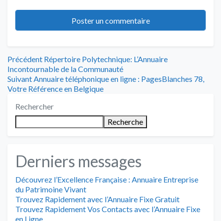
Navigation
Article
Précédent
Répertoire Polytechnique: L’Annuaire
précédent
Incontournable de la Communauté
de
Article
:
Suivant
Annuaire téléphonique en ligne : PagesBlanches 78,
suivant
Votre Référence en Belgique
l’article
:
Rechercher
Recherche
Derniers messages
Découvrez l’Excellence Française : Annuaire Entreprise
du Patrimoine Vivant
Trouvez Rapidement avec l’Annuaire Fixe Gratuit
Trouvez Rapidement Vos Contacts avec l’Annuaire Fixe
en Ligne