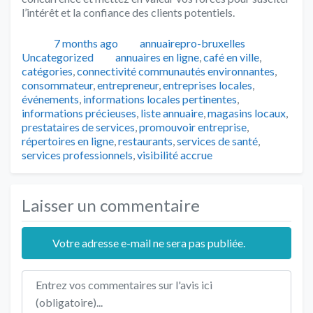
l’intérêt et la confiance des clients potentiels.
Publié
Auteur
Catégorie
7 months ago
annuairepro-bruxelles
Tags
Uncategorized
annuaires en ligne
,
café en ville
,
catégories
,
connectivité communautés environnantes
,
consommateur
,
entrepreneur
,
entreprises locales
,
événements
,
informations locales pertinentes
,
informations précieuses
,
liste annuaire
,
magasins locaux
,
prestataires de services
,
promouvoir entreprise
,
répertoires en ligne
,
restaurants
,
services de santé
,
services professionnels
,
visibilité accrue
Laisser un commentaire
Votre adresse e-mail ne sera pas publiée.
Texte de l'avis