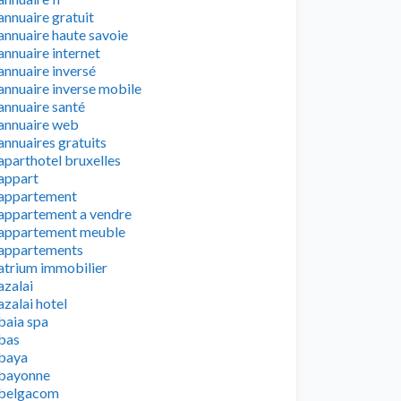
annuaire gratuit
annuaire haute savoie
annuaire internet
annuaire inversé
annuaire inverse mobile
annuaire santé
annuaire web
annuaires gratuits
aparthotel bruxelles
appart
appartement
appartement a vendre
appartement meuble
appartements
atrium immobilier
azalai
azalai hotel
baia spa
bas
baya
bayonne
belgacom