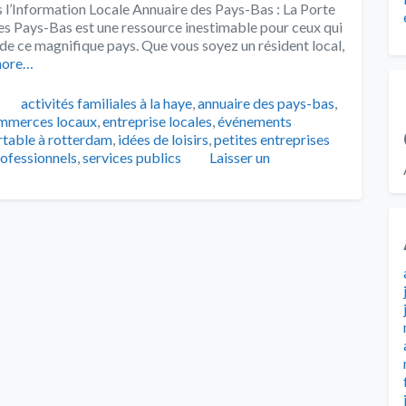
s l’Information Locale Annuaire des Pays-Bas : La Porte
des Pays-Bas est une ressource inestimable pour ceux qui
 de ce magnifique pays. Que vous soyez un résident local,
more…
Tags
activités familiales à la haye
,
annuaire des pays-bas
,
mmerces locaux
,
entreprise locales
,
événements
rtable à rotterdam
,
idées de loisirs
,
petites entreprises
rofessionnels
,
services publics
Laisser un