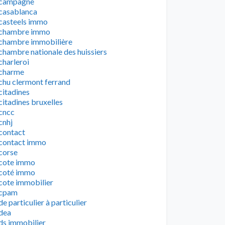
campagne
casablanca
casteels immo
chambre immo
chambre immobilière
chambre nationale des huissiers
charleroi
charme
chu clermont ferrand
citadines
citadines bruxelles
cncc
cnhj
contact
contact immo
corse
cote immo
coté immo
cote immobilier
cpam
de particulier à particulier
dea
ds immobilier