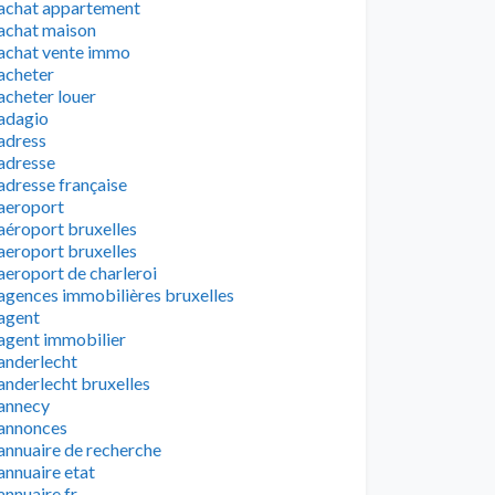
achat appartement
achat maison
achat vente immo
acheter
acheter louer
adagio
adress
adresse
adresse française
aeroport
aéroport bruxelles
aeroport bruxelles
aeroport de charleroi
agences immobilières bruxelles
agent
agent immobilier
anderlecht
anderlecht bruxelles
annecy
annonces
annuaire de recherche
annuaire etat
annuaire fr