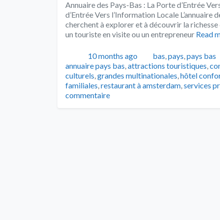
Annuaire des Pays-Bas : La Porte d’Entrée Ver
d’Entrée Vers l’Information Locale L’annuaire 
cherchent à explorer et à découvrir la richesse
un touriste en visite ou un entrepreneur
Read 
Publié
Catégories
10 months ago
bas
,
pays
,
pays bas
annuaire pays bas
,
attractions touristiques
,
co
culturels
,
grandes multinationales
,
hôtel confo
familiales
,
restaurant à amsterdam
,
services p
commentaire