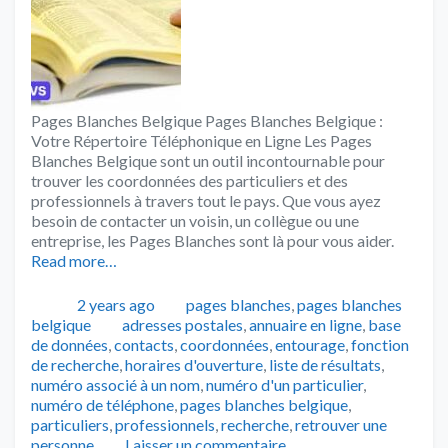
Pages Blanches Belgique Pages Blanches Belgique :
Votre Répertoire Téléphonique en Ligne Les Pages
Blanches Belgique sont un outil incontournable pour
trouver les coordonnées des particuliers et des
professionnels à travers tout le pays. Que vous ayez
besoin de contacter un voisin, un collègue ou une
entreprise, les Pages Blanches sont là pour vous aider.
Read more…
Publié
Catégories
2 years ago
pages blanches
,
pages blanches
Tags
belgique
adresses postales
,
annuaire en ligne
,
base
de données
,
contacts
,
coordonnées
,
entourage
,
fonction
de recherche
,
horaires d'ouverture
,
liste de résultats
,
numéro associé à un nom
,
numéro d'un particulier
,
numéro de téléphone
,
pages blanches belgique
,
particuliers
,
professionnels
,
recherche
,
retrouver une
personne
Laisser un commentaire