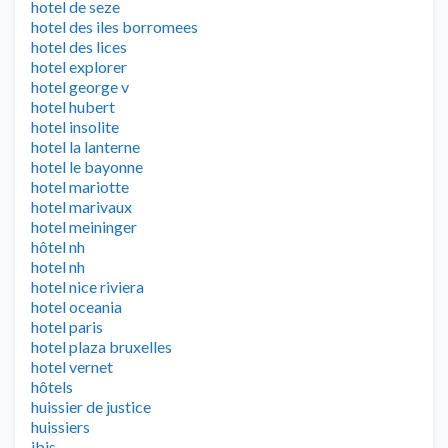
hotel de seze
hotel des iles borromees
hotel des lices
hotel explorer
hotel george v
hotel hubert
hotel insolite
hotel la lanterne
hotel le bayonne
hotel mariotte
hotel marivaux
hotel meininger
hôtel nh
hotel nh
hotel nice riviera
hotel oceania
hotel paris
hotel plaza bruxelles
hotel vernet
hôtels
huissier de justice
huissiers
ibis