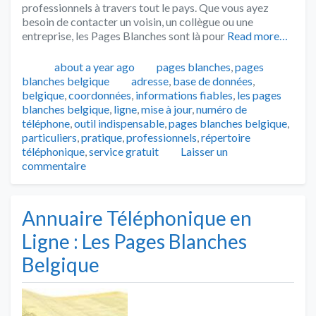
professionnels à travers tout le pays. Que vous ayez
besoin de contacter un voisin, un collègue ou une
entreprise, les Pages Blanches sont là pour
Read more…
Publié
Catégories
about a year ago
pages blanches
,
pages
Tags
blanches belgique
adresse
,
base de données
,
belgique
,
coordonnées
,
informations fiables
,
les pages
blanches belgique
,
ligne
,
mise à jour
,
numéro de
téléphone
,
outil indispensable
,
pages blanches belgique
,
particuliers
,
pratique
,
professionnels
,
répertoire
téléphonique
,
service gratuit
Laisser un
commentaire
Annuaire Téléphonique en
Ligne : Les Pages Blanches
Belgique