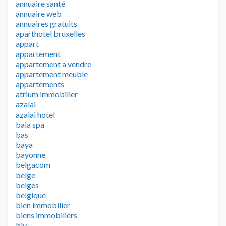
annuaire santé
annuaire web
annuaires gratuits
aparthotel bruxelles
appart
appartement
appartement a vendre
appartement meuble
appartements
atrium immobilier
azalai
azalai hotel
baia spa
bas
baya
bayonne
belgacom
belge
belges
belgique
bien immobilier
biens immobiliers
biv