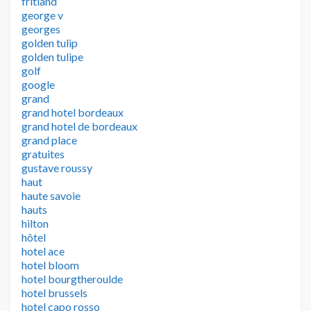
fritland
george v
georges
golden tulip
golden tulipe
golf
google
grand
grand hotel bordeaux
grand hotel de bordeaux
grand place
gratuites
gustave roussy
haut
haute savoie
hauts
hilton
hôtel
hotel ace
hotel bloom
hotel bourgtheroulde
hotel brussels
hotel capo rosso