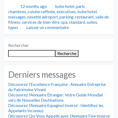
Publié
Catégories
Tags
12 months ago
kube hotel
,
paris
chambres
,
cuisine raffinée
,
exécutives
,
kube hotel
,
massages
,
navette aéroport
,
parking
,
restaurant
,
salle de
fitness
,
services de bien-être
,
spa
,
standard
,
suites
,
types
Laisser un commentaire
Rechercher
Recherche
Derniers messages
Découvrez l’Excellence Française : Annuaire Entreprise
du Patrimoine Vivant
Découvrez l’Annuaire Étranger: Votre Guide Mondial
vers de Nouvelles Destinations
Découvrez l’Annuaire Espagnol Inversé : Identifiez les
Appelants Inconnus
Découvrez Qui Vous Appelle avec l’Annuaire Fixe Inversé