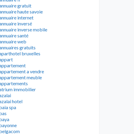
annuaire gratuit
annuaire haute savoie
annuaire internet
annuaire inversé
annuaire inverse mobile
annuaire santé
annuaire web
annuaires gratuits
aparthotel bruxelles
appart
appartement
appartement a vendre
appartement meuble
appartements
atrium immobilier
azalai
azalai hotel
baia spa
bas
baya
bayonne
belgacom