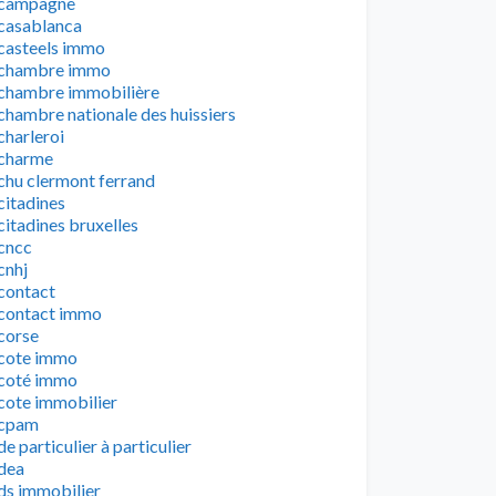
campagne
casablanca
casteels immo
chambre immo
chambre immobilière
chambre nationale des huissiers
charleroi
charme
chu clermont ferrand
citadines
citadines bruxelles
cncc
cnhj
contact
contact immo
corse
cote immo
coté immo
cote immobilier
cpam
de particulier à particulier
dea
ds immobilier