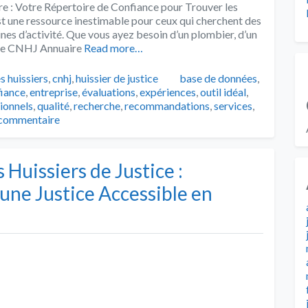
e : Votre Répertoire de Confiance pour Trouver les
t une ressource inestimable pour ceux qui cherchent des
es d’activité. Que vous ayez besoin d’un plombier, d’un
, le CNHJ Annuaire
Read more…
Tags
s huissiers
,
cnhj
,
huissier de justice
base de données
,
iance
,
entreprise
,
évaluations
,
expériences
,
outil idéal
,
ionnels
,
qualité
,
recherche
,
recommandations
,
services
,
 commentaire
Huissiers de Justice :
 une Justice Accessible en