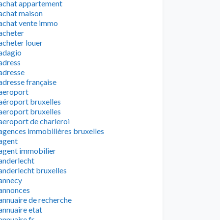
achat appartement
achat maison
achat vente immo
acheter
acheter louer
adagio
adress
adresse
adresse française
aeroport
aéroport bruxelles
aeroport bruxelles
aeroport de charleroi
agences immobilières bruxelles
agent
agent immobilier
anderlecht
anderlecht bruxelles
annecy
annonces
annuaire de recherche
annuaire etat
annuaire fr