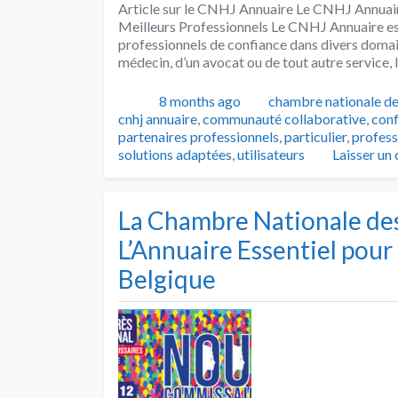
Article sur le CNHJ Annuaire Le CNHJ Annuair
Meilleurs Professionnels Le CNHJ Annuaire es
professionnels de confiance dans divers domain
médecin, d’un avocat ou de tout autre service
Publié
Catégories
8 months ago
chambre nationale de
cnhj annuaire
,
communauté collaborative
,
conf
partenaires professionnels
,
particulier
,
profess
solutions adaptées
,
utilisateurs
Laisser un
La Chambre Nationale des 
L’Annuaire Essentiel pour
Belgique