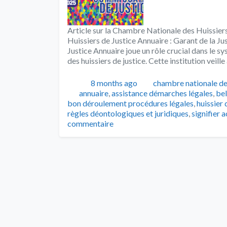
Article sur la Chambre Nationale des Huissier
Huissiers de Justice Annuaire : Garant de la J
Justice Annuaire joue un rôle crucial dans le s
des huissiers de justice. Cette institution veill
Publié
Catégories
8 months ago
chambre nationale de
Tags
annuaire
,
assistance démarches légales
,
be
bon déroulement procédures légales
,
huissier 
règles déontologiques et juridiques
,
signifier a
commentaire