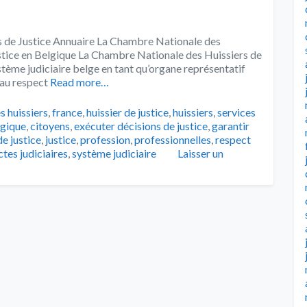
s de Justice Annuaire La Chambre Nationale des
ustice en Belgique La Chambre Nationale des Huissiers de
ystème judiciaire belge en tant qu’organe représentatif
e au respect
Read more…
s huissiers
,
france
,
huissier de justice
,
huissiers
,
services
lgique
,
citoyens
,
exécuter décisions de justice
,
garantir
de justice
,
justice
,
profession
,
professionnelles
,
respect
ctes judiciaires
,
système judiciaire
Laisser un