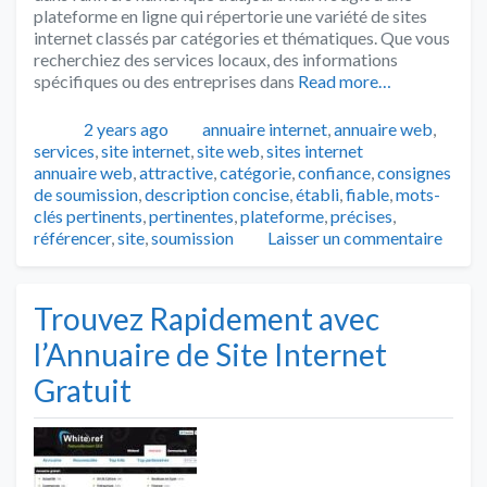
plateforme en ligne qui répertorie une variété de sites
internet classés par catégories et thématiques. Que vous
recherchiez des services locaux, des informations
spécifiques ou des entreprises dans
Read more…
Publié
Catégories
2 years ago
annuaire internet
,
annuaire web
,
Tags
services
,
site internet
,
site web
,
sites internet
annuaire web
,
attractive
,
catégorie
,
confiance
,
consignes
de soumission
,
description concise
,
établi
,
fiable
,
mots-
clés pertinents
,
pertinentes
,
plateforme
,
précises
,
référencer
,
site
,
soumission
Laisser un commentaire
Trouvez Rapidement avec
l’Annuaire de Site Internet
Gratuit