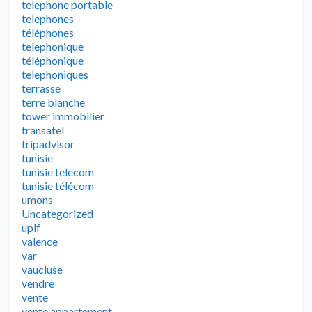
telephone portable
telephones
téléphones
telephonique
téléphonique
telephoniques
terrasse
terre blanche
tower immobilier
transatel
tripadvisor
tunisie
tunisie telecom
tunisie télécom
umons
Uncategorized
uplf
valence
var
vaucluse
vendre
vente
vente appartement