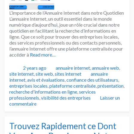
L’importance de l’Annuaire Internet dans notre Quotidien
L’annuaire Internet, un outil essentiel dans le monde
numérique d’aujourd’hui, joue un rôle crucial dans notre
quotidien en facilitant la recherche d’informations en
ligne. Que ce soit pour trouver des entreprises locales,
des services professionnels ou des contacts personnels,
l’annuaire Internet offre une plateforme centralisée pour
accéder à
Read more…
Publié
Catégories
2 years ago
annuaire internet
,
annuaire web
,
Tags
site internet
,
site web
,
sites internet
annuaire
internet
,
avis et évaluations
,
confiance des utilisateurs
,
entreprises locales
,
plateforme centralisée
,
présentation
,
recherche d'informations en ligne
,
services
professionnels
,
visibilité des entreprises
Laisser un
commentaire
Trouvez Rapidement ce Dont