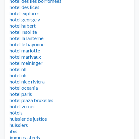
hotel des iles borromees
hotel des lices
hotel explorer
hotel george v
hotel hubert
hotel insolite
hotel la lanterne
hotel le bayonne
hotel mariotte
hotel marivaux
hotel meininger
hôtel nh
hotel nh
hotel nice riviera
hotel oceania
hotel paris
hotel plaza bruxelles
hotel vernet
hôtels
huissier de justice
huissiers
ibis
immo casteels