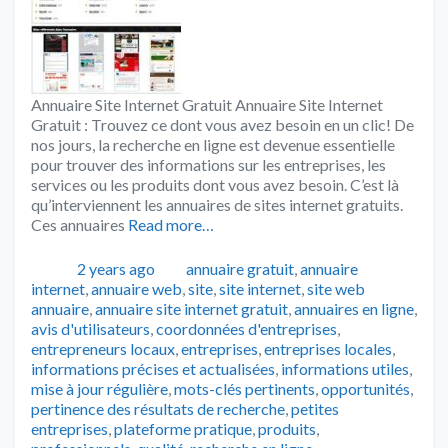
Annuaire Site Internet Gratuit Annuaire Site Internet
Gratuit : Trouvez ce dont vous avez besoin en un clic! De
nos jours, la recherche en ligne est devenue essentielle
pour trouver des informations sur les entreprises, les
services ou les produits dont vous avez besoin. C’est là
qu’interviennent les annuaires de sites internet gratuits.
Ces annuaires
Read more…
Publié
Catégories
2 years ago
annuaire gratuit
,
annuaire
Tags
internet
,
annuaire web
,
site
,
site internet
,
site web
annuaire
,
annuaire site internet gratuit
,
annuaires en ligne
,
avis d'utilisateurs
,
coordonnées d'entreprises
,
entrepreneurs locaux
,
entreprises
,
entreprises locales
,
informations précises et actualisées
,
informations utiles
,
mise à jour régulière
,
mots-clés pertinents
,
opportunités
,
pertinence des résultats de recherche
,
petites
entreprises
,
plateforme pratique
,
produits
,