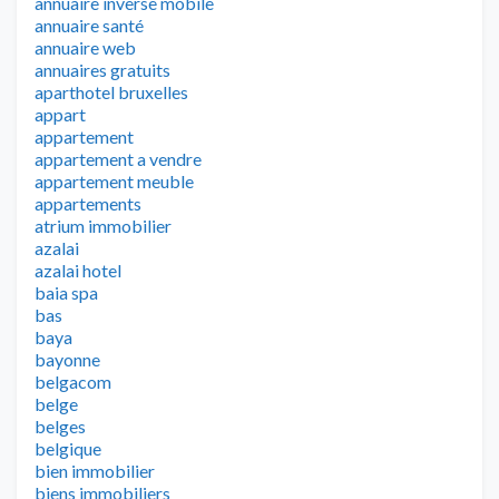
annuaire inverse mobile
annuaire santé
annuaire web
annuaires gratuits
aparthotel bruxelles
appart
appartement
appartement a vendre
appartement meuble
appartements
atrium immobilier
azalai
azalai hotel
baia spa
bas
baya
bayonne
belgacom
belge
belges
belgique
bien immobilier
biens immobiliers