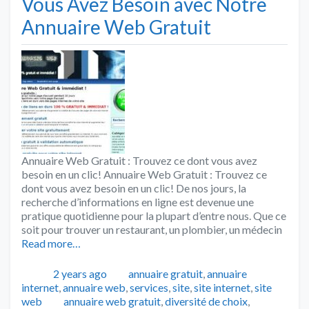
Vous Avez Besoin avec Notre
Annuaire Web Gratuit
Annuaire Web Gratuit : Trouvez ce dont vous avez
besoin en un clic! Annuaire Web Gratuit : Trouvez ce
dont vous avez besoin en un clic! De nos jours, la
recherche d’informations en ligne est devenue une
pratique quotidienne pour la plupart d’entre nous. Que ce
soit pour trouver un restaurant, un plombier, un médecin
Read more…
Publié
Catégories
2 years ago
annuaire gratuit
,
annuaire
internet
,
annuaire web
,
services
,
site
,
site internet
,
site
Tags
web
annuaire web gratuit
,
diversité de choix
,