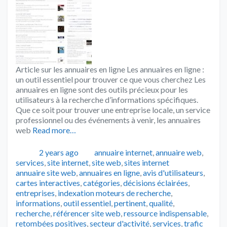
Article sur les annuaires en ligne Les annuaires en ligne :
un outil essentiel pour trouver ce que vous cherchez Les
annuaires en ligne sont des outils précieux pour les
utilisateurs à la recherche d’informations spécifiques.
Que ce soit pour trouver une entreprise locale, un service
professionnel ou des événements à venir, les annuaires
web
Read more…
Publié
Catégories
2 years ago
annuaire internet
,
annuaire web
,
Tags
services
,
site internet
,
site web
,
sites internet
annuaire site web
,
annuaires en ligne
,
avis d'utilisateurs
,
cartes interactives
,
catégories
,
décisions éclairées
,
entreprises
,
indexation moteurs de recherche
,
informations
,
outil essentiel
,
pertinent
,
qualité
,
recherche
,
référencer site web
,
ressource indispensable
,
retombées positives
,
secteur d'activité
,
services
,
trafic