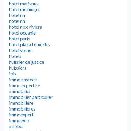
hotel marivaux
hotel meininger
hôtel nh
hotel nh
hotel nice riviera
hotel oceania
hotel paris
hotel plaza bruxelles
hotel vernet
hôtels
huissier de justice
huissiers
ibis
immo casteels
immo expertise
immobilier
immobilier particulier
immobiliere
immobilieres
immoexpert
immoweb
infobel