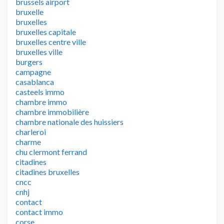
brussels airport
bruxelle
bruxelles
bruxelles capitale
bruxelles centre ville
bruxelles ville
burgers
campagne
casablanca
casteels immo
chambre immo
chambre immobilière
chambre nationale des huissiers
charleroi
charme
chu clermont ferrand
citadines
citadines bruxelles
cncc
cnhj
contact
contact immo
corse