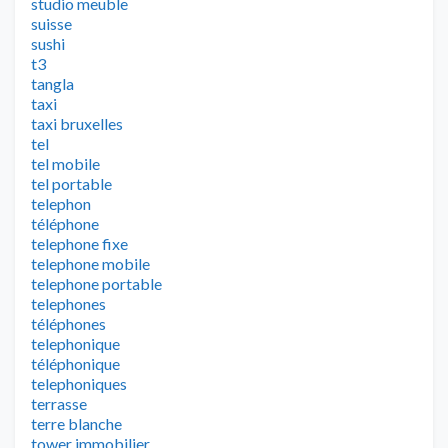
studio meuble
suisse
sushi
t3
tangla
taxi
taxi bruxelles
tel
tel mobile
tel portable
telephon
téléphone
telephone fixe
telephone mobile
telephone portable
telephones
téléphones
telephonique
téléphonique
telephoniques
terrasse
terre blanche
tower immobilier