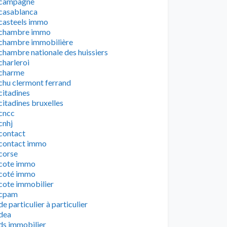
campagne
casablanca
casteels immo
chambre immo
chambre immobilière
chambre nationale des huissiers
charleroi
charme
chu clermont ferrand
citadines
citadines bruxelles
cncc
cnhj
contact
contact immo
corse
cote immo
coté immo
cote immobilier
cpam
de particulier à particulier
dea
ds immobilier