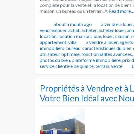
complète pour la vente et la location de bien
maison, un bureau ou un terrain, A
Read more
Publié
Catégories
about a month ago
à vendre à louer
vendrealouer
,
achat
,
acheter
,
acheter louer
,
ann
location
,
location maison
,
loué
,
louer
,
maison
,
m
Tags
appartement
,
villa
a vendre à louer
,
agents
immobiliers
,
bureau
,
caractéristiques du bien
,
utilisateur optimale
,
fonctionnalités avancées
,
photos du bien
,
plateforme immobilière
,
prix 
service clientèle de qualité
,
terrain
,
vente
L
Propriétés à Vendre et à 
Votre Bien Idéal avec No