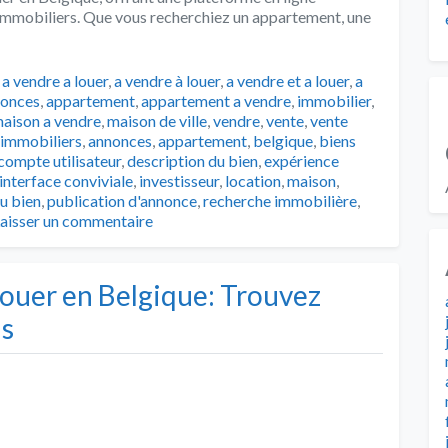
s immobiliers. Que vous recherchiez un appartement, une
…
,
a vendre a louer
,
a vendre à louer
,
a vendre et a louer
,
a
onces
,
appartement
,
appartement a vendre
,
immobilier
,
aison a vendre
,
maison de ville
,
vendre
,
vente
,
vente
 immobiliers
,
annonces
,
appartement
,
belgique
,
biens
compte utilisateur
,
description du bien
,
expérience
interface conviviale
,
investisseur
,
location
,
maison
,
du bien
,
publication d'annonce
,
recherche immobilière
,
aisser un commentaire
Louer en Belgique: Trouvez
us