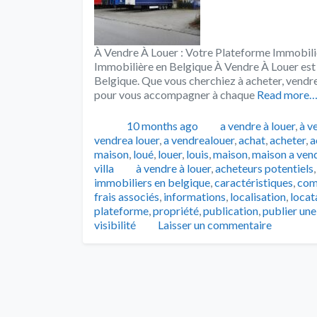
À Vendre À Louer : Votre Plateforme Immobili
Immobilière en Belgique À Vendre À Louer est 
Belgique. Que vous cherchiez à acheter, vendre
pour vous accompagner à chaque
Read more
Publié
Catégories
10 months ago
a vendre à louer
,
à v
vendrea louer
,
a vendrealouer
,
achat
,
acheter
,
a
maison
,
loué
,
louer
,
louis
,
maison
,
maison a ven
Tags
villa
à vendre à louer
,
acheteurs potentiels
immobiliers en belgique
,
caractéristiques
,
com
frais associés
,
informations
,
localisation
,
locat
plateforme
,
propriété
,
publication
,
publier un
visibilité
Laisser un commentaire