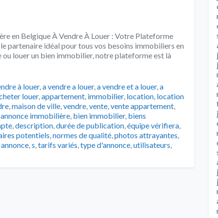
ère en Belgique À Vendre À Louer : Votre Plateforme
le partenaire idéal pour tous vos besoins immobiliers en
 ou louer un bien immobilier, notre plateforme est là
…
endre à louer
,
a vendre a louer
,
a vendre et a louer
,
a
cheter louer
,
appartement
,
immobilier
,
location
,
location
dre
,
maison de ville
,
vendre
,
vente
,
vente appartement
,
,
annonce immobilière
,
bien immobilier
,
biens
pte
,
description
,
durée de publication
,
équipe vérifiera
,
aires potentiels
,
normes de qualité
,
photos attrayantes
,
e annonce
,
s
,
tarifs variés
,
type d'annonce
,
utilisateurs
,