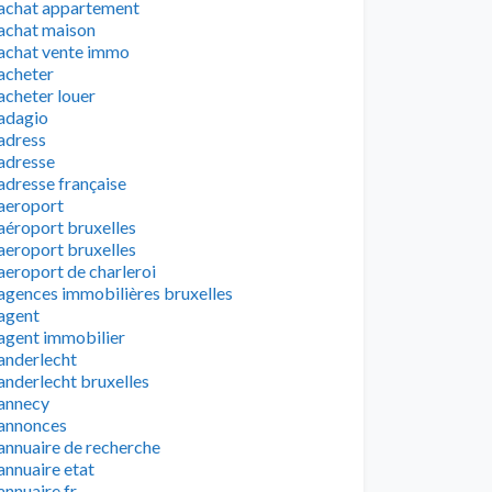
achat appartement
achat maison
achat vente immo
acheter
acheter louer
adagio
adress
adresse
adresse française
aeroport
aéroport bruxelles
aeroport bruxelles
aeroport de charleroi
agences immobilières bruxelles
agent
agent immobilier
anderlecht
anderlecht bruxelles
annecy
annonces
annuaire de recherche
annuaire etat
annuaire fr