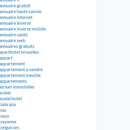
annuaire gratuit
annuaire haute savoie
annuaire internet
annuaire inversé
annuaire inverse mobile
annuaire santé
annuaire web
annuaires gratuits
aparthotel bruxelles
appart
appartement
appartement a vendre
appartement meuble
appartements
atrium immobilier
azalai
azalai hotel
baia spa
bas
baya
bayonne
belgacom