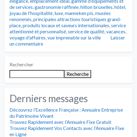
élégance
,
emplacement idéal
,
gamme d'équipements et
de services
,
gastronomie raffinée
,
hilton bruxelles
,
hôtel
,
joyau de l'hospitalité
,
luxe
,
manneken pis
,
musées
renommés
,
principales attractions touristiques grand-
place
,
produits locaux et saveurs internationales
,
service
attentionné et personnalisé
,
service de qualité
,
vacances
,
voyage d'affaires
,
vue imprenable sur la ville
Laisser
un commentaire
Rechercher
Recherche
Derniers messages
Découvrez l’Excellence Française : Annuaire Entreprise
du Patrimoine Vivant
Trouvez Rapidement avec l’Annuaire Fixe Gratuit
Trouvez Rapidement Vos Contacts avec l’Annuaire Fixe
en Ligne