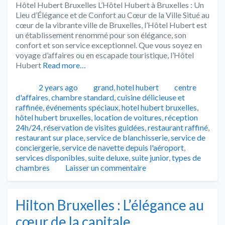
Hôtel Hubert Bruxelles L’Hôtel Hubert à Bruxelles : Un
Lieu d’Élégance et de Confort au Cœur de la Ville Situé au
cœur de la vibrante ville de Bruxelles, l’Hôtel Hubert est
un établissement renommé pour son élégance, son
confort et son service exceptionnel. Que vous soyez en
voyage d’affaires ou en escapade touristique, l’Hôtel
Hubert
Read more…
Publié
Catégories
Tags
2 years ago
grand
,
hotel hubert
centre
d'affaires
,
chambre standard
,
cuisine délicieuse et
raffinée
,
événements spéciaux
,
hotel hubert bruxelles
,
hôtel hubert bruxelles
,
location de voitures
,
réception
24h/24
,
réservation de visites guidées
,
restaurant raffiné
,
restaurant sur place
,
service de blanchisserie
,
service de
conciergerie
,
service de navette depuis l'aéroport
,
services disponibles
,
suite deluxe
,
suite junior
,
types de
chambres
Laisser un commentaire
Hilton Bruxelles : L’élégance au
cœur de la capitale