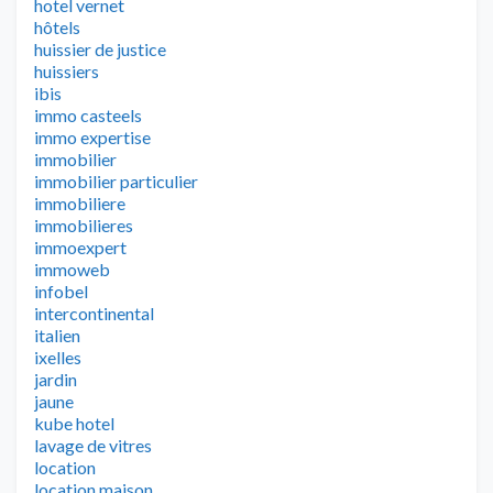
hotel vernet
hôtels
huissier de justice
huissiers
ibis
immo casteels
immo expertise
immobilier
immobilier particulier
immobiliere
immobilieres
immoexpert
immoweb
infobel
intercontinental
italien
ixelles
jardin
jaune
kube hotel
lavage de vitres
location
location maison