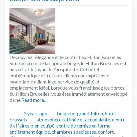
Découvrez l’élégance et le confort au Hilton Bruxelles
Situé au cœur de la capitale belge, le Hilton Bruxelles est
un véritable joyau de l’hospitalité. Cet hôtel
emblématique offre à ses clients une expérience
inoubliable alliant luxe, service de qualité et
emplacement idéal. Lorsque vous franchissez les portes
du Hilton Bruxelles, vous êtes immédiatement enveloppé
d’une
Read more…
Publié
Catégories
3 years ago
belgique
,
grand
,
hilton
,
hotel
Tags
brussels
atmosphère raffinée et accueillante
,
centre
d'affaires bien équipé
,
centre de remise en forme
entièrement équipé
,
chambres spacieuses
,
confort
,