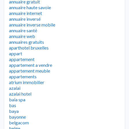
annuaire gratuit
annuaire haute savoie
annuaire internet
annuaire inversé
annuaire inverse mobile
annuaire santé
annuaire web
annuaires gratuits
aparthotel bruxelles
appart
appartement
appartement a vendre
appartement meuble
appartements
atrium immobilier
azalai
azalai hotel
baia spa
bas
baya
bayonne
belgacom
belge