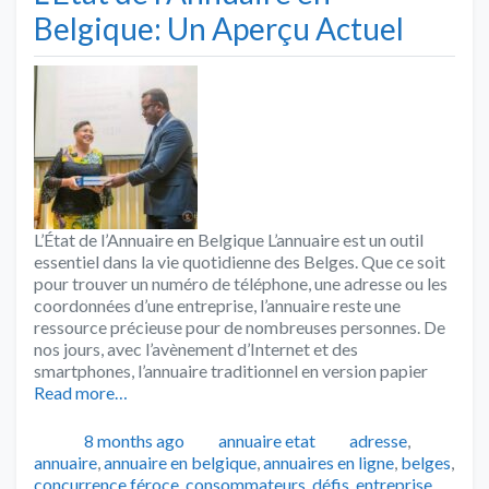
Belgique: Un Aperçu Actuel
L’État de l’Annuaire en Belgique L’annuaire est un outil
essentiel dans la vie quotidienne des Belges. Que ce soit
pour trouver un numéro de téléphone, une adresse ou les
coordonnées d’une entreprise, l’annuaire reste une
ressource précieuse pour de nombreuses personnes. De
nos jours, avec l’avènement d’Internet et des
smartphones, l’annuaire traditionnel en version papier
Read more…
Publié
Catégories
Tags
8 months ago
annuaire etat
adresse
,
annuaire
,
annuaire en belgique
,
annuaires en ligne
,
belges
,
concurrence féroce
,
consommateurs
,
défis
,
entreprise
,