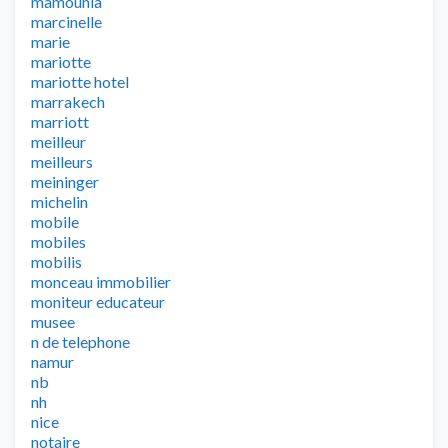
mamounia
marcinelle
marie
mariotte
mariotte hotel
marrakech
marriott
meilleur
meilleurs
meininger
michelin
mobile
mobiles
mobilis
monceau immobilier
moniteur educateur
musee
n de telephone
namur
nb
nh
nice
notaire