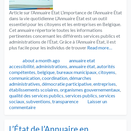
Article sur l’Annuaire État L’importance de l’Annuaire État
dans la vie quotidienne L’Annuaire État est un outil
essentiel pour les citoyens et les entreprises en Belgique.
Cet annuaire répertorie toutes les informations
pertinentes concernant les différents services publics et
administrations de l’État. Grâce à l’Annuaire État, il est
plus facile pour les individus de trouver
Read more…
Publié
Catégories
Tags
about a month ago
annuaire etat
accessibilité
,
administrations
,
annuaire état
,
autorités
compétentes
,
belgique
,
bureaux municipaux
,
citoyens
,
communication
,
coordination
,
démarches
administratives
,
démocratie participative
,
entreprises
,
établissements scolaires
,
organismes gouvernementaux
,
qualité des services publics
,
services publics
,
services
sociaux
,
subventions
,
transparence
Laisser un
commentaire
L’État de l’Annuaire en