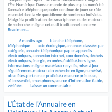
l’Ère Numérique Dans un monde de plus en plus numérisé,
l’annuaire téléphonique papier continue de jouer un rôle
essentiel dans la vie quotidienne de nombreux individus.
Malgré la prolifération des smartphones et des moteurs
de recherche en ligne, cet outil traditionnel conserve
Read more…
Publié
Catégories
6 months ago
blanche
,
téléphone
,
Tags
téléphonique
acte écologique
,
annonces classées par
catégorie
,
annuaire téléphonique papier
,
appareils
électroniques
,
connexion internet
,
coordonnées
,
déchets
électroniques
,
énergie
,
erronées
,
fiabilité
,
hors ligne
,
informations en ligne
,
matériaux recyclés
,
mises à jour
régulièrement
,
moteurs de recherche en ligne
,
numérisé
,
obsolètes
,
pertinence
,
praticité
,
ressource précieuse
,
rôle essentiel
,
smartphones
,
source d'information fiable
,
vérifiées
Laisser un commentaire
L’État de l’Annuaire en