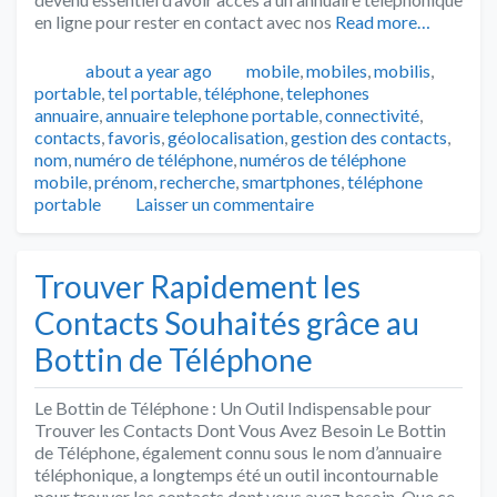
en ligne pour rester en contact avec nos
Read more…
Publié
Catégories
about a year ago
mobile
,
mobiles
,
mobilis
,
Tags
portable
,
tel portable
,
téléphone
,
telephones
annuaire
,
annuaire telephone portable
,
connectivité
,
contacts
,
favoris
,
géolocalisation
,
gestion des contacts
,
nom
,
numéro de téléphone
,
numéros de téléphone
mobile
,
prénom
,
recherche
,
smartphones
,
téléphone
portable
Laisser un commentaire
Trouver Rapidement les
Contacts Souhaités grâce au
Bottin de Téléphone
Le Bottin de Téléphone : Un Outil Indispensable pour
Trouver les Contacts Dont Vous Avez Besoin Le Bottin
de Téléphone, également connu sous le nom d’annuaire
téléphonique, a longtemps été un outil incontournable
pour trouver les contacts dont vous avez besoin. Que ce