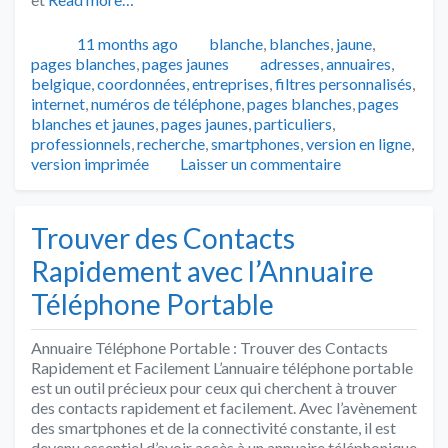
Publié
Catégories
11 months ago
blanche
,
blanches
,
jaune
,
Tags
pages blanches
,
pages jaunes
adresses
,
annuaires
,
belgique
,
coordonnées
,
entreprises
,
filtres personnalisés
,
internet
,
numéros de téléphone
,
pages blanches
,
pages
blanches et jaunes
,
pages jaunes
,
particuliers
,
professionnels
,
recherche
,
smartphones
,
version en ligne
,
version imprimée
Laisser un commentaire
Trouver des Contacts
Rapidement avec l’Annuaire
Téléphone Portable
Annuaire Téléphone Portable : Trouver des Contacts
Rapidement et Facilement L’annuaire téléphone portable
est un outil précieux pour ceux qui cherchent à trouver
des contacts rapidement et facilement. Avec l’avènement
des smartphones et de la connectivité constante, il est
devenu essentiel d’avoir accès à un annuaire téléphonique