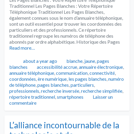
Traditionnel Les Pages Blanches : Votre Répertoire
Téléphonique Traditionnel Les Pages Blanches,
également connues sous le nom d’annuaire téléphonique,
sont un outil essentiel pour trouver les coordonnées des
particuliers et des professionnels. Ce répertoire
traditionnel regroupe les numéros de téléphone des
abonnés par ordre alphabétique. Historique des Pages
Read more…
Publié
Catégories
about a year ago
blanche
,
jaune
,
pages
Tags
blanches
accessibilité accrue
,
annuaire électronique
,
annuaire téléphonique
,
communication
,
connectivité
,
coordonnées
,
ère numérique
,
les pages blanches
,
numéro
de téléphone
,
pages blanches
,
particuliers
,
professionnels
,
recherche inversée
,
recherche simplifiée
,
répertoire traditionnel
,
smartphones
Laisser un
commentaire
L’alliance incontournable de la