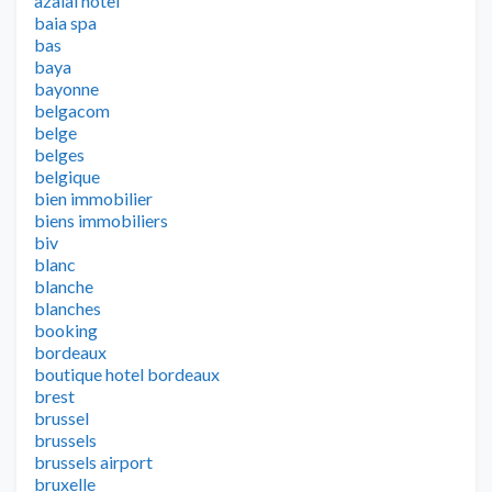
azalai hotel
baia spa
bas
baya
bayonne
belgacom
belge
belges
belgique
bien immobilier
biens immobiliers
biv
blanc
blanche
blanches
booking
bordeaux
boutique hotel bordeaux
brest
brussel
brussels
brussels airport
bruxelle