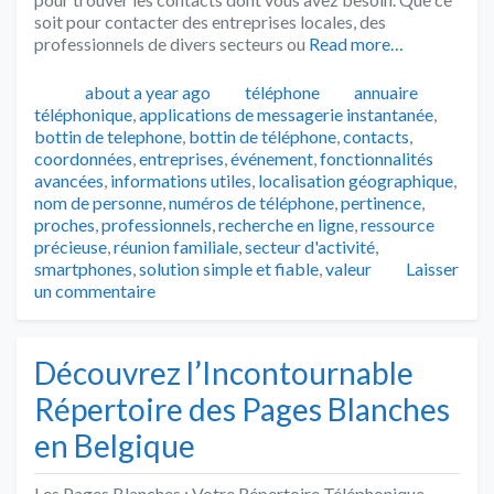
soit pour contacter des entreprises locales, des
professionnels de divers secteurs ou
Read more…
Publié
Catégories
Tags
about a year ago
téléphone
annuaire
téléphonique
,
applications de messagerie instantanée
,
bottin de telephone
,
bottin de téléphone
,
contacts
,
coordonnées
,
entreprises
,
événement
,
fonctionnalités
avancées
,
informations utiles
,
localisation géographique
,
nom de personne
,
numéros de téléphone
,
pertinence
,
proches
,
professionnels
,
recherche en ligne
,
ressource
précieuse
,
réunion familiale
,
secteur d'activité
,
smartphones
,
solution simple et fiable
,
valeur
Laisser
un commentaire
Découvrez l’Incontournable
Répertoire des Pages Blanches
en Belgique
Les Pages Blanches : Votre Répertoire Téléphonique