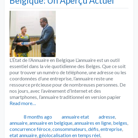
Belgique: Un Aperçu Actuel
L’État de l’Annuaire en Belgique L’annuaire est un outil
essentiel dans la vie quotidienne des Belges. Que ce soit
pour trouver un numéro de téléphone, une adresse ou les
coordonnées d’une entreprise, l’annuaire reste une
ressource précieuse pour de nombreuses personnes. De
nos jours, avec l’avènement d’Internet et des
smartphones, l’annuaire traditionnel en version papier
Read more…
Publié
Catégories
Tags
8 months ago
annuaire etat
adresse
,
annuaire
,
annuaire en belgique
,
annuaires en ligne
,
belges
,
concurrence féroce
,
consommateurs
,
défis
,
entreprise
,
etat annuaire
,
géolocalisation en temps réel
,