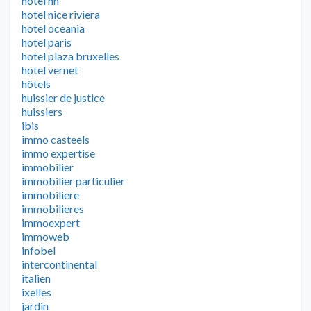
hotel nh
hotel nice riviera
hotel oceania
hotel paris
hotel plaza bruxelles
hotel vernet
hôtels
huissier de justice
huissiers
ibis
immo casteels
immo expertise
immobilier
immobilier particulier
immobiliere
immobilieres
immoexpert
immoweb
infobel
intercontinental
italien
ixelles
jardin