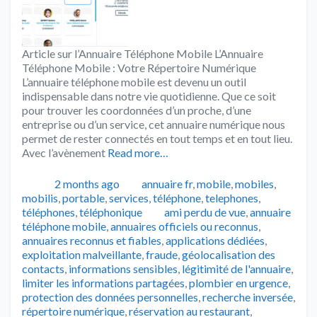
Article sur l’Annuaire Téléphone Mobile L’Annuaire
Téléphone Mobile : Votre Répertoire Numérique
L’annuaire téléphone mobile est devenu un outil
indispensable dans notre vie quotidienne. Que ce soit
pour trouver les coordonnées d’un proche, d’une
entreprise ou d’un service, cet annuaire numérique nous
permet de rester connectés en tout temps et en tout lieu.
Avec l’avènement
Read more…
Publié
Catégories
2 months ago
annuaire fr
,
mobile
,
mobiles
,
mobilis
,
portable
,
services
,
téléphone
,
telephones
,
Tags
téléphones
,
téléphonique
ami perdu de vue
,
annuaire
téléphone mobile
,
annuaires officiels ou reconnus
,
annuaires reconnus et fiables
,
applications dédiées
,
exploitation malveillante
,
fraude
,
géolocalisation des
contacts
,
informations sensibles
,
légitimité de l'annuaire
,
limiter les informations partagées
,
plombier en urgence
,
protection des données personnelles
,
recherche inversée
,
répertoire numérique
,
réservation au restaurant
,