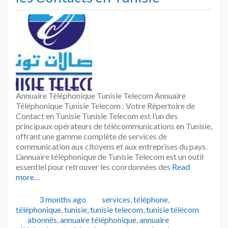
Annuaire Téléphonique Tunisie Telecom Annuaire
Téléphonique Tunisie Telecom : Votre Répertoire de
Contact en Tunisie Tunisie Telecom est l’un des
principaux opérateurs de télécommunications en Tunisie,
offrant une gamme complète de services de
communication aux citoyens et aux entreprises du pays.
L’annuaire téléphonique de Tunisie Telecom est un outil
essentiel pour retrouver les coordonnées des
Read
more…
Publié
Catégories
3 months ago
services
,
téléphone
,
téléphonique
,
tunisie
,
tunisie telecom
,
tunisie télécom
Tags
abonnés
,
annuaire téléphonique
,
annuaire