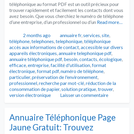
téléphonique au format PDF est un outil précieux pour
trouver rapidement et facilement les contacts dont vous
avez besoin. Que vous cherchiez le numéro de téléphone
d’une entreprise, d’un professionnel ou d’un
Read more…
Publié
Catégories
2 months ago
annuaire fr
,
services
,
site
,
Tags
téléphone
,
telephones
,
telephonique
,
téléphonique
accès aux informations de contact
,
accessible sur divers
appareils électroniques
,
annuaire telephonique pdf
,
annuaire téléphonique pdf
,
besoin
,
contacts
,
écologique
,
efficace
,
entreprise
,
facilité d'utilisation
,
format
électronique
,
format pdf
,
numéro de téléphone
,
particulier
,
préservation de l'environnement
,
professionnel
,
recherche par mot-clé
,
réduction de la
consommation de papier
,
solution pratique
,
trouver
,
version électronique
Laisser un commentaire
Annuaire Téléphonique Page
Jaune Gratuit: Trouvez