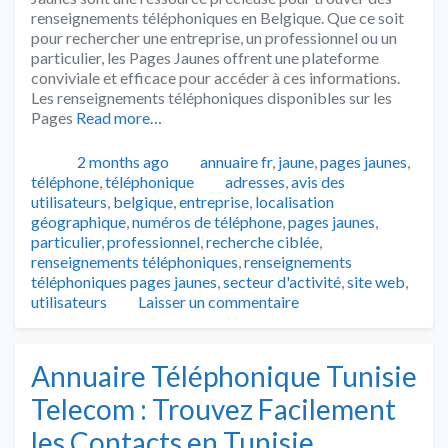
renseignements téléphoniques en Belgique. Que ce soit
pour rechercher une entreprise, un professionnel ou un
particulier, les Pages Jaunes offrent une plateforme
conviviale et efficace pour accéder à ces informations.
Les renseignements téléphoniques disponibles sur les
Pages
Read more…
Publié
Catégories
2 months ago
annuaire fr
,
jaune
,
pages jaunes
,
Tags
téléphone
,
téléphonique
adresses
,
avis des
utilisateurs
,
belgique
,
entreprise
,
localisation
géographique
,
numéros de téléphone
,
pages jaunes
,
particulier
,
professionnel
,
recherche ciblée
,
renseignements téléphoniques
,
renseignements
téléphoniques pages jaunes
,
secteur d'activité
,
site web
,
utilisateurs
Laisser un commentaire
Annuaire Téléphonique Tunisie
Telecom : Trouvez Facilement
les Contacts en Tunisie