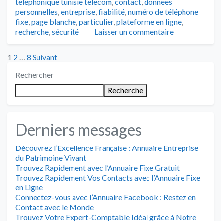
téléphonique tunisie telecom
,
contact
,
données
personnelles
,
entreprise
,
fiabilité
,
numéro de téléphone
fixe
,
page blanche
,
particulier
,
plateforme en ligne
,
recherche
,
sécurité
Laisser un commentaire
Posts
1
2
…
8
Suivant
Rechercher
pagination
Recherche
Derniers messages
Découvrez l’Excellence Française : Annuaire Entreprise
du Patrimoine Vivant
Trouvez Rapidement avec l’Annuaire Fixe Gratuit
Trouvez Rapidement Vos Contacts avec l’Annuaire Fixe
en Ligne
Connectez-vous avec l’Annuaire Facebook : Restez en
Contact avec le Monde
Trouvez Votre Expert-Comptable Idéal grâce à Notre