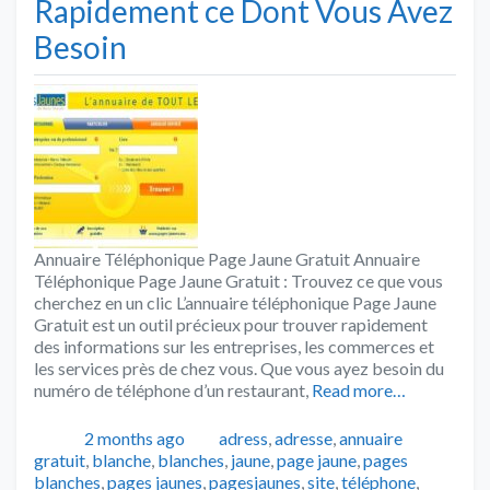
Rapidement ce Dont Vous Avez
Besoin
Annuaire Téléphonique Page Jaune Gratuit Annuaire
Téléphonique Page Jaune Gratuit : Trouvez ce que vous
cherchez en un clic L’annuaire téléphonique Page Jaune
Gratuit est un outil précieux pour trouver rapidement
des informations sur les entreprises, les commerces et
les services près de chez vous. Que vous ayez besoin du
numéro de téléphone d’un restaurant,
Read more…
Publié
Catégories
2 months ago
adress
,
adresse
,
annuaire
gratuit
,
blanche
,
blanches
,
jaune
,
page jaune
,
pages
blanches
,
pages jaunes
,
pagesjaunes
,
site
,
téléphone
,