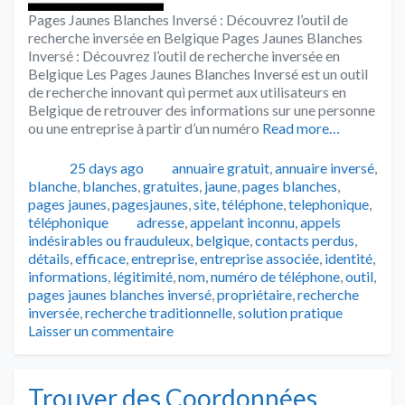
Pages Jaunes Blanches Inversé : Découvrez l’outil de
recherche inversée en Belgique Pages Jaunes Blanches
Inversé : Découvrez l’outil de recherche inversée en
Belgique Les Pages Jaunes Blanches Inversé est un outil
de recherche innovant qui permet aux utilisateurs en
Belgique de retrouver des informations sur une personne
ou une entreprise à partir d’un numéro
Read more…
Publié
Catégories
25 days ago
annuaire gratuit
,
annuaire inversé
,
blanche
,
blanches
,
gratuites
,
jaune
,
pages blanches
,
pages jaunes
,
pagesjaunes
,
site
,
téléphone
,
telephonique
,
Tags
téléphonique
adresse
,
appelant inconnu
,
appels
indésirables ou frauduleux
,
belgique
,
contacts perdus
,
détails
,
efficace
,
entreprise
,
entreprise associée
,
identité
,
informations
,
légitimité
,
nom
,
numéro de téléphone
,
outil
,
pages jaunes blanches inversé
,
propriétaire
,
recherche
inversée
,
recherche traditionnelle
,
solution pratique
Laisser un commentaire
Trouver des Coordonnées