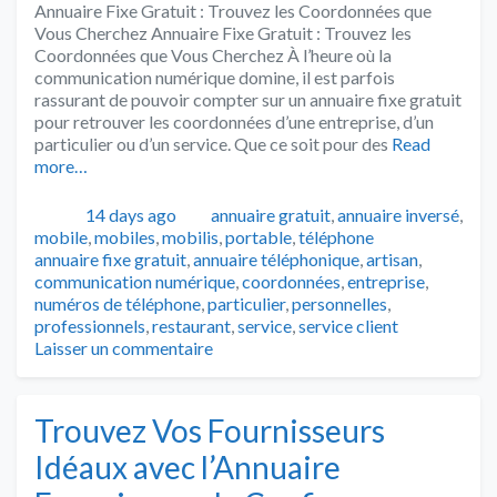
Annuaire Fixe Gratuit : Trouvez les Coordonnées que
Vous Cherchez Annuaire Fixe Gratuit : Trouvez les
Coordonnées que Vous Cherchez À l’heure où la
communication numérique domine, il est parfois
rassurant de pouvoir compter sur un annuaire fixe gratuit
pour retrouver les coordonnées d’une entreprise, d’un
particulier ou d’un service. Que ce soit pour des
Read
more…
Publié
Catégories
14 days ago
annuaire gratuit
,
annuaire inversé
,
Tags
mobile
,
mobiles
,
mobilis
,
portable
,
téléphone
annuaire fixe gratuit
,
annuaire téléphonique
,
artisan
,
communication numérique
,
coordonnées
,
entreprise
,
numéros de téléphone
,
particulier
,
personnelles
,
professionnels
,
restaurant
,
service
,
service client
Laisser un commentaire
Trouvez Vos Fournisseurs
Idéaux avec l’Annuaire