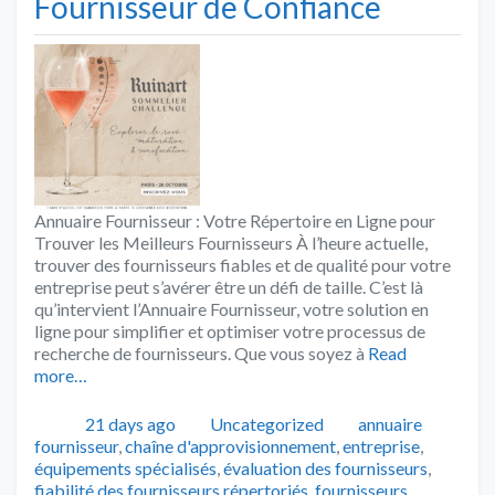
Fournisseur de Confiance
Annuaire Fournisseur : Votre Répertoire en Ligne pour
Trouver les Meilleurs Fournisseurs À l’heure actuelle,
trouver des fournisseurs fiables et de qualité pour votre
entreprise peut s’avérer être un défi de taille. C’est là
qu’intervient l’Annuaire Fournisseur, votre solution en
ligne pour simplifier et optimiser votre processus de
recherche de fournisseurs. Que vous soyez à
Read
more…
Publié
Catégories
Tags
21 days ago
Uncategorized
annuaire
fournisseur
,
chaîne d'approvisionnement
,
entreprise
,
équipements spécialisés
,
évaluation des fournisseurs
,
fiabilité des fournisseurs répertoriés
,
fournisseurs
,