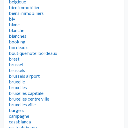
belgique
bien immobilier
biens immobiliers
biv
blanc
blanche
blanches
booking
bordeaux
boutique hotel bordeaux
brest
brussel
brussels
brussels airport
bruxelle
bruxelles
bruxelles capitale
bruxelles centre ville
bruxelles ville
burgers
campagne
casablanca
casteels immo