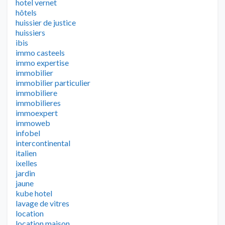
hotel vernet
hôtels
huissier de justice
huissiers
ibis
immo casteels
immo expertise
immobilier
immobilier particulier
immobiliere
immobilieres
immoexpert
immoweb
infobel
intercontinental
italien
ixelles
jardin
jaune
kube hotel
lavage de vitres
location
location maison