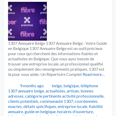
1307 Annuaire Belge 1307 Annuaire Belge : Votre Guide
en Belgique 1307 Annuaire Belge est un outil précieux
pour ceux qui cherchent des informations fiables et
actualisées en Belgique. Que vous ayez besoin de
trouver une entreprise locale, un professionnel qualifié
ou simplement des renseignements pratiques, 1307 est
là pour vous aider. Un Répertoire Complet
Read more…
Publié
Catégories
Tags
9 months ago
belge
,
belgique
,
téléphone
1307 annuaire belge
,
actualisées
,
artisan
,
bonnes
adresses
,
catégorie pertinente activité professionnelle
,
clients potentiels
,
communauté 1307
,
coordonnées
exactes
,
détails spécifiques
,
entreprise locale
,
fiabilité
annuaire
,
guide en belgique
,
horaires d'ouverture
,