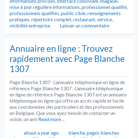
informations précises
,
interface conviviale
,
magasin
,
mise à jour régulière informations
,
professionnel qualifié
,
professionnels qualifiés
,
public cible
,
renseignements
pratiques
,
répertoire complet
,
restaurant
,
service
,
visibilité entreprise
Laisser un commentaire
Annuaire en ligne : Trouvez
rapidement avec Page Blanche
1307
Page Blanche 1307 : L’annuaire téléphonique en ligne de
référence Page Blanche 1307 : L’annuaire téléphonique
en ligne de référence Page Blanche 1307 est un annuaire
téléphonique en ligne qui offre un accès rapide et facile
aux coordonnées des particuliers et des professionnels
en Belgique. Que vous ayez besoin de contacter un
voisin, un ami
Read more…
Publié
Catégories
about a year ago
blanche
,
pages blanches