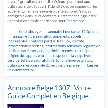
inversé gratuit est un outil précieux qui permet aux
utilisateurs de découvrir l’identité des personnes qui les
appellent, même si le numéro de téléphone n’est pas
enregistré dans leurs contacts. Cette technologie offre
une solution simple et efficace pour
Read more…
Publié
Catégories
8 months ago
annuaire inversé
,
tel
,
téléphone
Tags
annuaire inversé gratuit
,
appelants
,
appels
indésirables
,
contacts perdus
,
fiabilité
,
identité
,
informations précises
,
informations sensibles
,
légalité de
l'utilisation du service
,
légitimité
,
numéro de téléphone
,
origine des appels entrants
,
respect de la vie privée
,
service
,
tel inversé gratuit
,
téléphone inversé gratuit
,
utilisation responsable du service
,
vie privée
Laisser
un commentaire
Annuaire Belge 1307 : Votre
Guide Complet en Belgique