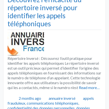
répertoire inversé pour
identifier les appels
téléphoniques
Répertoire Inversé : Découvrez l’outil pratique pour
identifier les appels téléphoniques Le répertoire inversé
est un outil précieux qui permet d’identifier l’origine des
appels téléphoniques en fournissant des informations sur
le numéro de téléphone d’un appelant. Cette technologie
innovante offre aux utilisateurs la possibilité de savoir
qui les a contactés, même si le numéro n’est
Read more…
Publié
Catégories
Tags
2 months ago
annuaire inversé
appels
frauduleux
,
communications téléphoniques
,
confidentialité des données personnelles
,
données