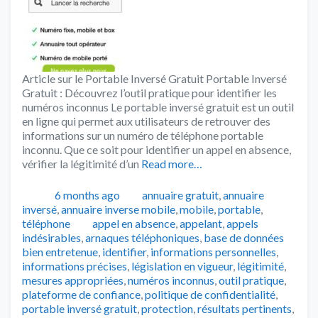
Article sur le Portable Inversé Gratuit Portable Inversé
Gratuit : Découvrez l’outil pratique pour identifier les
numéros inconnus Le portable inversé gratuit est un outil
en ligne qui permet aux utilisateurs de retrouver des
informations sur un numéro de téléphone portable
inconnu. Que ce soit pour identifier un appel en absence,
vérifier la légitimité d’un
Read more…
Publié
Catégories
6 months ago
annuaire gratuit
,
annuaire
inversé
,
annuaire inverse mobile
,
mobile
,
portable
,
Tags
téléphone
appel en absence
,
appelant
,
appels
indésirables
,
arnaques téléphoniques
,
base de données
bien entretenue
,
identifier
,
informations personnelles
,
informations précises
,
législation en vigueur
,
légitimité
,
mesures appropriées
,
numéros inconnus
,
outil pratique
,
plateforme de confiance
,
politique de confidentialité
,
portable inversé gratuit
,
protection
,
résultats pertinents
,