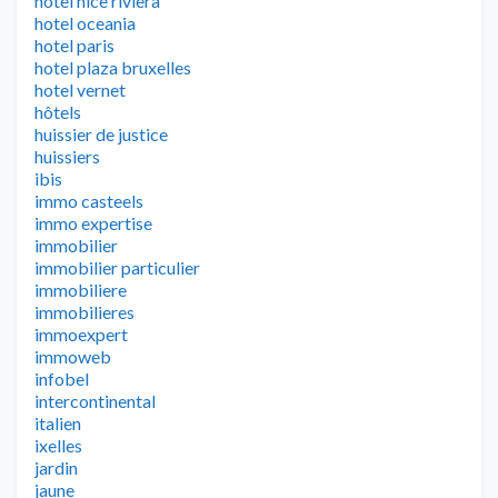
hotel nice riviera
hotel oceania
hotel paris
hotel plaza bruxelles
hotel vernet
hôtels
huissier de justice
huissiers
ibis
immo casteels
immo expertise
immobilier
immobilier particulier
immobiliere
immobilieres
immoexpert
immoweb
infobel
intercontinental
italien
ixelles
jardin
jaune