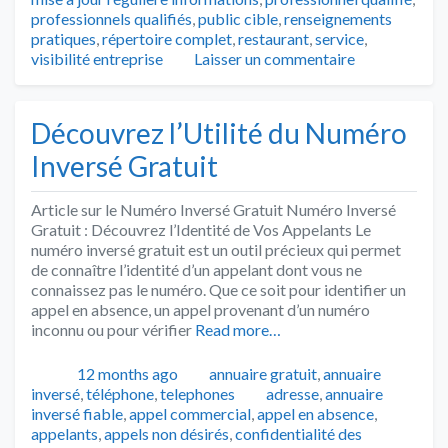
professionnels qualifiés
,
public cible
,
renseignements
pratiques
,
répertoire complet
,
restaurant
,
service
,
visibilité entreprise
Laisser un commentaire
Découvrez l’Utilité du Numéro
Inversé Gratuit
Article sur le Numéro Inversé Gratuit Numéro Inversé
Gratuit : Découvrez l’Identité de Vos Appelants Le
numéro inversé gratuit est un outil précieux qui permet
de connaître l’identité d’un appelant dont vous ne
connaissez pas le numéro. Que ce soit pour identifier un
appel en absence, un appel provenant d’un numéro
inconnu ou pour vérifier
Read more…
Publié
Catégories
12 months ago
annuaire gratuit
,
annuaire
Tags
inversé
,
téléphone
,
telephones
adresse
,
annuaire
inversé fiable
,
appel commercial
,
appel en absence
,
appelants
,
appels non désirés
,
confidentialité des