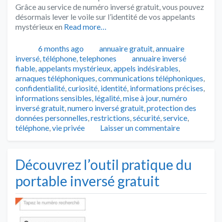
Grâce au service de numéro inversé gratuit, vous pouvez
désormais lever le voile sur l’identité de vos appelants
mystérieux en
Read more…
Publié
Catégories
6 months ago
annuaire gratuit
,
annuaire
Tags
inversé
,
téléphone
,
telephones
annuaire inversé
fiable
,
appelants mystérieux
,
appels indésirables
,
arnaques téléphoniques
,
communications téléphoniques
,
confidentialité
,
curiosité
,
identité
,
informations précises
,
informations sensibles
,
légalité
,
mise à jour
,
numéro
inversé gratuit
,
numero inversé gratuit
,
protection des
données personnelles
,
restrictions
,
sécurité
,
service
,
téléphone
,
vie privée
Laisser un commentaire
Découvrez l’outil pratique du
portable inversé gratuit