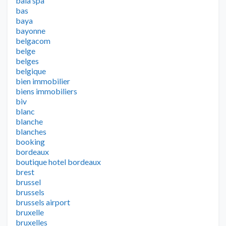
baia spa
bas
baya
bayonne
belgacom
belge
belges
belgique
bien immobilier
biens immobiliers
biv
blanc
blanche
blanches
booking
bordeaux
boutique hotel bordeaux
brest
brussel
brussels
brussels airport
bruxelle
bruxelles