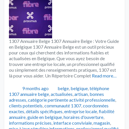
1307 Annuaire Belge 1307 Annuaire Belge : Votre Guide
en Belgique 1307 Annuaire Belge est un outil précieux
pour ceux qui cherchent des informations fiables et
actualisées en Belgique. Que vous ayez besoin de
trouver une entreprise locale, un professionnel qualifié
ou simplement des renseignements pratiques, 1307 est
là pour vous aider. Un Répertoire Complet
Read more…
Publié
Catégories
Tags
9 months ago
belge
,
belgique
,
téléphone
1307 annuaire belge
,
actualisées
,
artisan
,
bonnes
adresses
,
catégorie pertinente activité professionnelle
,
clients potentiels
,
communauté 1307
,
coordonnées
exactes
,
détails spécifiques
,
entreprise locale
,
fiabilité
annuaire
,
guide en belgique
,
horaires d'ouverture
,
informations précises
,
interface conviviale
,
magasin
,
mise à jour régulière informations
,
professionnel qualifié
,