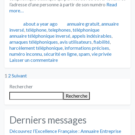
l’adresse d’une personne à partir de son numéro
Read
more…
Publié
Catégories
about a year ago
annuaire gratuit
,
annuaire
Tags
inversé
,
téléphone
,
telephones
,
téléphonique
annuaire téléphonique inversé
,
appels indésirables
,
arnaques téléphoniques
,
avis utilisateurs
,
fiabilité
,
harcèlement téléphonique
,
informations précises
,
numéro inconnu
,
sécurité en ligne
,
spam
,
vie privée
Laisser un commentaire
Posts
1
2
Suivant
Rechercher
pagination
Recherche
Derniers messages
Découvrez l’Excellence Française : Annuaire Entreprise