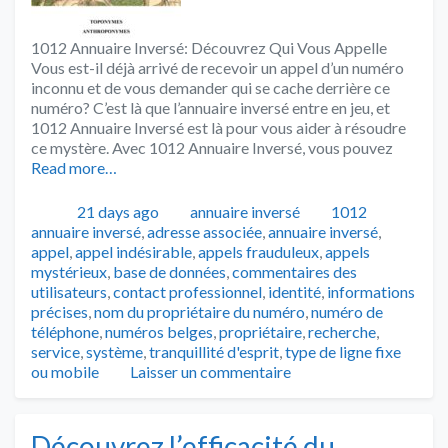
1012 Annuaire Inversé: Découvrez Qui Vous Appelle
Vous est-il déjà arrivé de recevoir un appel d’un numéro
inconnu et de vous demander qui se cache derrière ce
numéro? C’est là que l’annuaire inversé entre en jeu, et
1012 Annuaire Inversé est là pour vous aider à résoudre
ce mystère. Avec 1012 Annuaire Inversé, vous pouvez
Read more…
Publié
Catégories
Tags
21 days ago
annuaire inversé
1012
annuaire inversé
,
adresse associée
,
annuaire inversé
,
appel
,
appel indésirable
,
appels frauduleux
,
appels
mystérieux
,
base de données
,
commentaires des
utilisateurs
,
contact professionnel
,
identité
,
informations
précises
,
nom du propriétaire du numéro
,
numéro de
téléphone
,
numéros belges
,
propriétaire
,
recherche
,
service
,
système
,
tranquillité d'esprit
,
type de ligne fixe
ou mobile
Laisser un commentaire
Découvrez l’efficacité du