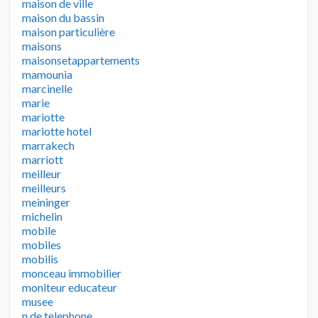
maison de ville
maison du bassin
maison particulière
maisons
maisonsetappartements
mamounia
marcinelle
marie
mariotte
mariotte hotel
marrakech
marriott
meilleur
meilleurs
meininger
michelin
mobile
mobiles
mobilis
monceau immobilier
moniteur educateur
musee
n de telephone