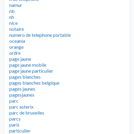
namur
nb
nh
nice
notaire
numero de telephone portable
oceania
orange
ordre
page jaune
page jaune mobile
page jaune particulier
pages blanches
pages blanches belgique
pages jaunes
pagesjaunes
parc
parc asterix
parc de bruxelles
parcs
paris
particulier