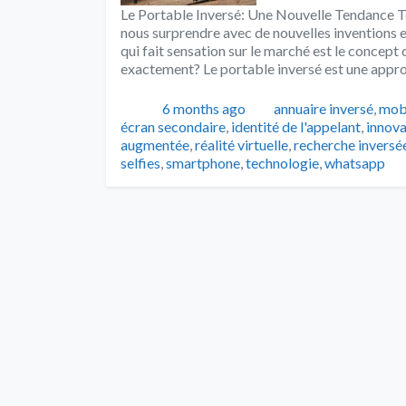
Le Portable Inversé: Une Nouvelle Tendance Te
nous surprendre avec de nouvelles inventions 
qui fait sensation sur le marché est le concept 
exactement? Le portable inversé est une appro
Publié
Catégories
6 months ago
annuaire inversé
,
mob
écran secondaire
,
identité de l'appelant
,
innova
augmentée
,
réalité virtuelle
,
recherche inversé
selfies
,
smartphone
,
technologie
,
whatsapp