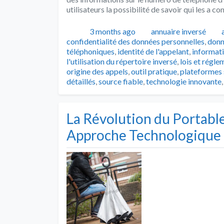
utilisateurs la possibilité de savoir qui les a c
Publié
Catégories
3 months ago
annuaire inversé
confidentialité des données personnelles
,
donn
téléphoniques
,
identité de l'appelant
,
informati
l'utilisation du répertoire inversé
,
lois et régl
origine des appels
,
outil pratique
,
plateformes 
détaillés
,
source fiable
,
technologie innovante
La Révolution du Portabl
Approche Technologique