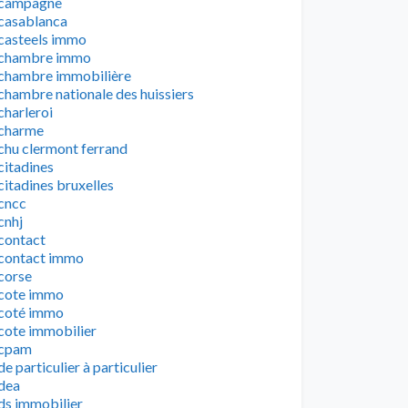
campagne
casablanca
casteels immo
chambre immo
chambre immobilière
chambre nationale des huissiers
charleroi
charme
chu clermont ferrand
citadines
citadines bruxelles
cncc
cnhj
contact
contact immo
corse
cote immo
coté immo
cote immobilier
cpam
de particulier à particulier
dea
ds immobilier