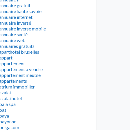
annuaire gratuit
annuaire haute savoie
annuaire internet
annuaire inversé
annuaire inverse mobile
annuaire santé
annuaire web
annuaires gratuits
aparthotel bruxelles
appart
appartement
appartement a vendre
appartement meuble
appartements
atrium immobilier
azalai
azalai hotel
baia spa
bas
baya
bayonne
belgacom