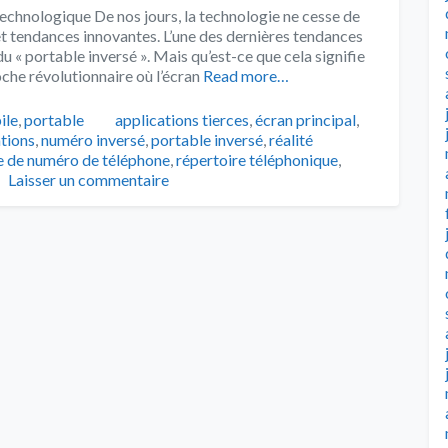
chnologique De nos jours, la technologie ne cesse de
et tendances innovantes. L’une des dernières tendances
du « portable inversé ». Mais qu’est-ce que cela signifie
che révolutionnaire où l’écran
Read more…
Tags
ile
,
portable
applications tierces
,
écran principal
,
tions
,
numéro inversé
,
portable inversé
,
réalité
e de numéro de téléphone
,
répertoire téléphonique
,
Laisser un commentaire