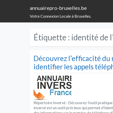
annuairepro-bruxelles.be
Votre Connexion Locale à Bruxelles.
Étiquette :
identité de 
Découvrez l’efficacité du
identifier les appels télé
Répertoire Inversé : Découvrez l’outil pratique
inversé est un outil précieux qui permet d’ident
des informations sur le numéro de téléphone d