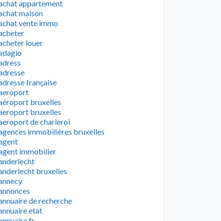
achat appartement
achat maison
achat vente immo
acheter
acheter louer
adagio
adress
adresse
adresse française
aeroport
aéroport bruxelles
aeroport bruxelles
aeroport de charleroi
agences immobilières bruxelles
agent
agent immobilier
anderlecht
anderlecht bruxelles
annecy
annonces
annuaire de recherche
annuaire etat
annuaire fr