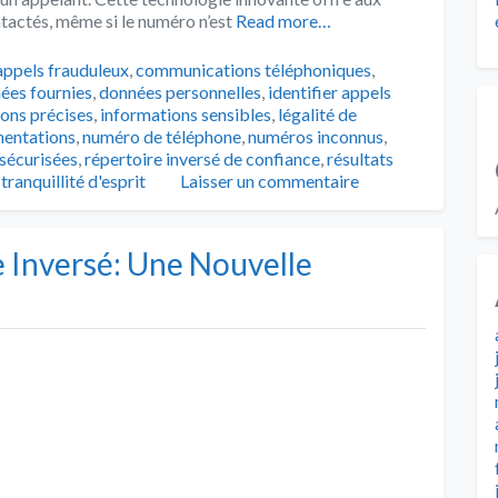
ontactés, même si le numéro n’est
Read more…
Tags
appels frauduleux
,
communications téléphoniques
,
ées fournies
,
données personnelles
,
identifier appels
ons précises
,
informations sensibles
,
légalité de
ementations
,
numéro de téléphone
,
numéros inconnus
,
sécurisées
,
répertoire inversé de confiance
,
résultats
,
tranquillité d'esprit
Laisser un commentaire
e Inversé: Une Nouvelle