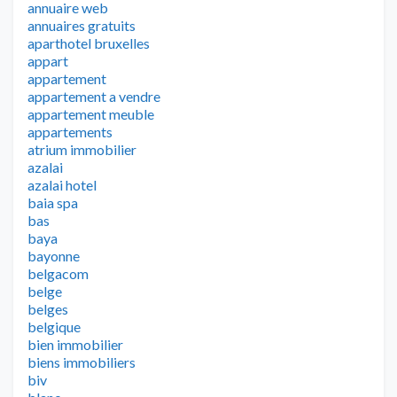
annuaire web
annuaires gratuits
aparthotel bruxelles
appart
appartement
appartement a vendre
appartement meuble
appartements
atrium immobilier
azalai
azalai hotel
baia spa
bas
baya
bayonne
belgacom
belge
belges
belgique
bien immobilier
biens immobiliers
biv