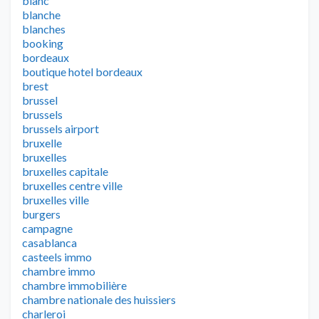
blanc
blanche
blanches
booking
bordeaux
boutique hotel bordeaux
brest
brussel
brussels
brussels airport
bruxelle
bruxelles
bruxelles capitale
bruxelles centre ville
bruxelles ville
burgers
campagne
casablanca
casteels immo
chambre immo
chambre immobilière
chambre nationale des huissiers
charleroi