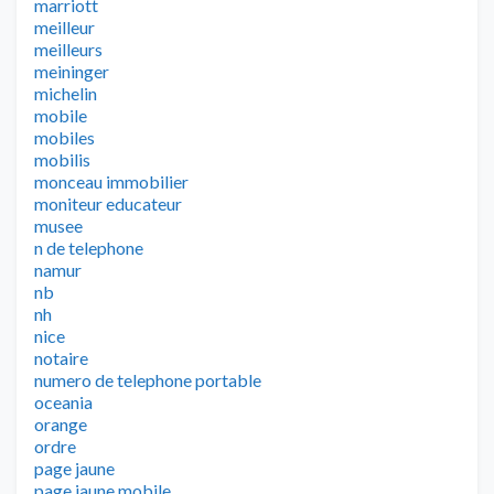
marriott
meilleur
meilleurs
meininger
michelin
mobile
mobiles
mobilis
monceau immobilier
moniteur educateur
musee
n de telephone
namur
nb
nh
nice
notaire
numero de telephone portable
oceania
orange
ordre
page jaune
page jaune mobile