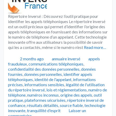
Répertoire Inversé : Découvrez l’outil pratique pour
identifier les appels téléphoniques Le répertoire inversé
est un outil précieux qui permet d’identifier l’origine des
appels téléphoniques en fournissant des informations sur
le numéro de téléphone d’un appelant. Cette technologie
innovante offre aux utilisateurs la possibilité de savoir
qui les a contactés, même si le numéro n’est
Read more…
Publié
Catégories
Tags
2 months ago
annuaire inversé
appels
frauduleux
,
communications téléphoniques
,
confidentialité des données personnelles
,
données
fournies
,
données personnelles
,
identifier appels
téléphoniques
,
identité de l'appelant
,
informations
précises
,
informations sensibles
,
légalité de l'utilisation
du répertoire inversé
,
lois et réglementations
,
numéro de
téléphone
,
numéros inconnus
,
origine des appels
,
outil
pratique
,
plateformes sécurisées
,
répertoire inversé de
confiance
,
résultats détaillés
,
source fiable
,
technologie
innovante
,
tranquillité d'esprit
Laisser un
commentaire