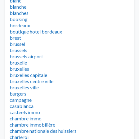
blanc
blanche
blanches
booking
bordeaux
boutique hotel bordeaux
brest
brussel
brussels
brussels airport
bruxelle
bruxelles
bruxelles capitale
bruxelles centre ville
bruxelles ville
burgers
campagne
casablanca
casteels immo
chambre immo
chambre immobilière
chambre nationale des huissiers
charleroi