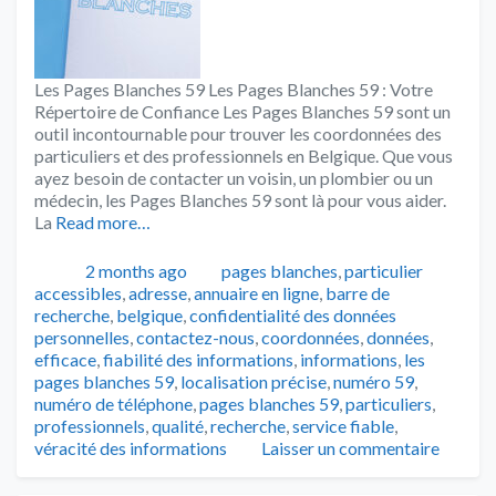
Les Pages Blanches 59 Les Pages Blanches 59 : Votre
Répertoire de Confiance Les Pages Blanches 59 sont un
outil incontournable pour trouver les coordonnées des
particuliers et des professionnels en Belgique. Que vous
ayez besoin de contacter un voisin, un plombier ou un
médecin, les Pages Blanches 59 sont là pour vous aider.
La
Read more…
Publié
Catégories
Tags
2 months ago
pages blanches
,
particulier
accessibles
,
adresse
,
annuaire en ligne
,
barre de
recherche
,
belgique
,
confidentialité des données
personnelles
,
contactez-nous
,
coordonnées
,
données
,
efficace
,
fiabilité des informations
,
informations
,
les
pages blanches 59
,
localisation précise
,
numéro 59
,
numéro de téléphone
,
pages blanches 59
,
particuliers
,
professionnels
,
qualité
,
recherche
,
service fiable
,
véracité des informations
Laisser un commentaire