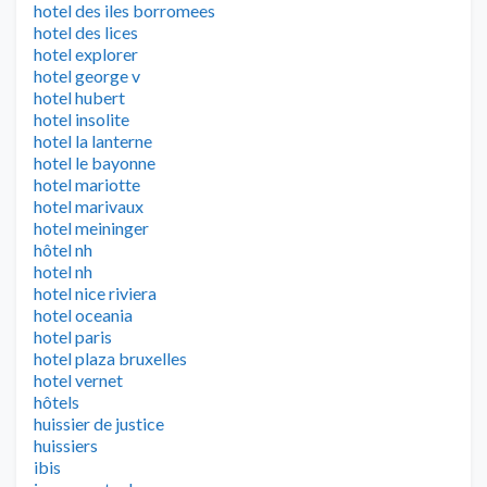
hotel des iles borromees
hotel des lices
hotel explorer
hotel george v
hotel hubert
hotel insolite
hotel la lanterne
hotel le bayonne
hotel mariotte
hotel marivaux
hotel meininger
hôtel nh
hotel nh
hotel nice riviera
hotel oceania
hotel paris
hotel plaza bruxelles
hotel vernet
hôtels
huissier de justice
huissiers
ibis