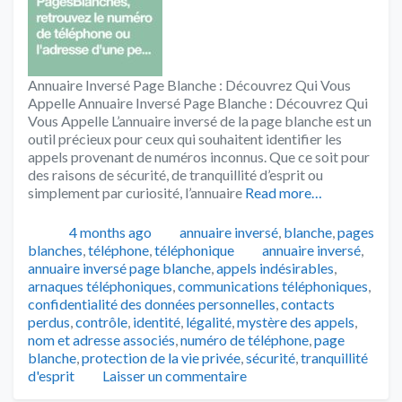
Annuaire Inversé Page Blanche : Découvrez Qui Vous
Appelle Annuaire Inversé Page Blanche : Découvrez Qui
Vous Appelle L’annuaire inversé de la page blanche est un
outil précieux pour ceux qui souhaitent identifier les
appels provenant de numéros inconnus. Que ce soit pour
des raisons de sécurité, de tranquillité d’esprit ou
simplement par curiosité, l’annuaire
Read more…
Publié
Catégories
4 months ago
annuaire inversé
,
blanche
,
pages
Tags
blanches
,
téléphone
,
téléphonique
annuaire inversé
,
annuaire inversé page blanche
,
appels indésirables
,
arnaques téléphoniques
,
communications téléphoniques
,
confidentialité des données personnelles
,
contacts
perdus
,
contrôle
,
identité
,
légalité
,
mystère des appels
,
nom et adresse associés
,
numéro de téléphone
,
page
blanche
,
protection de la vie privée
,
sécurité
,
tranquillité
d'esprit
Laisser un commentaire