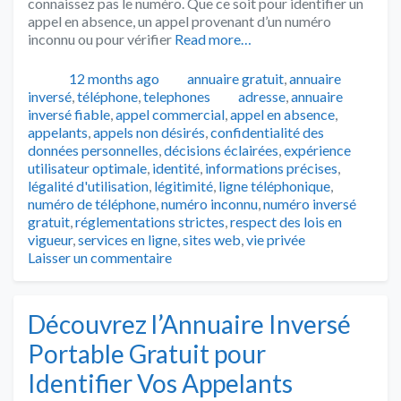
connaissez pas le numéro. Que ce soit pour identifier un
appel en absence, un appel provenant d’un numéro
inconnu ou pour vérifier
Read more…
Publié
Catégories
12 months ago
annuaire gratuit
,
annuaire
Tags
inversé
,
téléphone
,
telephones
adresse
,
annuaire
inversé fiable
,
appel commercial
,
appel en absence
,
appelants
,
appels non désirés
,
confidentialité des
données personnelles
,
décisions éclairées
,
expérience
utilisateur optimale
,
identité
,
informations précises
,
légalité d'utilisation
,
légitimité
,
ligne téléphonique
,
numéro de téléphone
,
numéro inconnu
,
numéro inversé
gratuit
,
réglementations strictes
,
respect des lois en
vigueur
,
services en ligne
,
sites web
,
vie privée
Laisser un commentaire
Découvrez l’Annuaire Inversé
Portable Gratuit pour
Identifier Vos Appelants