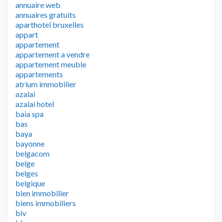
annuaire web
annuaires gratuits
aparthotel bruxelles
appart
appartement
appartement a vendre
appartement meuble
appartements
atrium immobilier
azalai
azalai hotel
baia spa
bas
baya
bayonne
belgacom
belge
belges
belgique
bien immobilier
biens immobiliers
biv