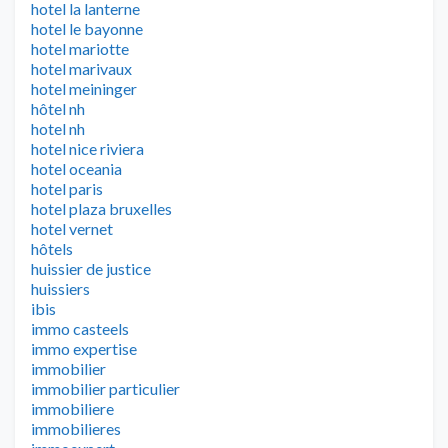
hotel la lanterne
hotel le bayonne
hotel mariotte
hotel marivaux
hotel meininger
hôtel nh
hotel nh
hotel nice riviera
hotel oceania
hotel paris
hotel plaza bruxelles
hotel vernet
hôtels
huissier de justice
huissiers
ibis
immo casteels
immo expertise
immobilier
immobilier particulier
immobiliere
immobilieres