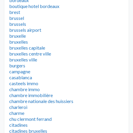
bordeaux
boutique hotel bordeaux
brest
brussel
brussels
brussels airport
bruxelle
bruxelles
bruxelles capitale
bruxelles centre ville
bruxelles ville
burgers
campagne
casablanca
casteels immo
chambre immo
chambre immobilière
chambre nationale des huissiers
charleroi
charme
chu clermont ferrand
citadines
citadines bruxelles