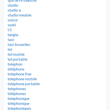
spa terre blanche
studio
studio a
studio meuble
suisse
sushi
t3
tangla
taxi
taxi bruxelles
tel
tel mobile
tel portable
telephon
téléphone
telephone fixe
telephone mobile
telephone portable
telephones
téléphones
telephonique
téléphonique
telephoniques