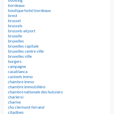
booking
bordeaux
boutique hotel bordeaux
brest
brussel
brussels
brussels airport
bruxelle
bruxelles
bruxelles capitale
bruxelles centre ville
bruxelles ville
burgers
campagne
casablanca
casteels immo
chambre immo
chambre immobilière
chambre nationale des huissiers
charleroi
charme
chu clermont ferrand
citadines