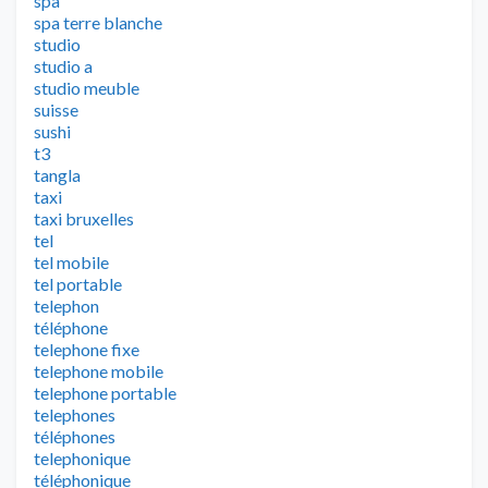
spa
spa terre blanche
studio
studio a
studio meuble
suisse
sushi
t3
tangla
taxi
taxi bruxelles
tel
tel mobile
tel portable
telephon
téléphone
telephone fixe
telephone mobile
telephone portable
telephones
téléphones
telephonique
téléphonique