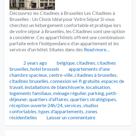
Découvrez les Citadines à Bruxelles Les Citadines à
Bruxelles : Un Choix Idéal pour Votre Séjour Si vous
cherchez un hébergement confortable et pratique lors
de votre séjour à Bruxelles, les Citadines sont une option
à considérer. Ces appart’hôtels offrent une combinaison
parfaite entre l’indépendance d’un appartement et les
services d’un hôtel. Situées dans des
Read more…
Publié
Catégories
2 years ago
belgique
,
citadines
,
citadines
Tags
bruxelles
,
hotel brussels
appartements d'une
chambre spacieux
,
centre-ville
,
citadines à bruxelles
,
citadines bruxelles
,
connexion wi-fi gratuite
,
espaces de
travail
,
installations de blanchisserie
,
localisation
,
logements familiaux
,
ménage régulier
,
parking
,
petit-
déjeuner
,
quartiers d'affaires
,
quartiers stratégiques
,
réception ouverte 24h/24
,
services
,
studios
confortables
,
types d'appartements
,
zones
résidentielles
Laisser un commentaire