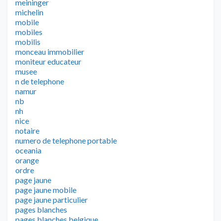
meininger
michelin
mobile
mobiles
mobilis
monceau immobilier
moniteur educateur
musee
n de telephone
namur
nb
nh
nice
notaire
numero de telephone portable
oceania
orange
ordre
page jaune
page jaune mobile
page jaune particulier
pages blanches
pages blanches belgique