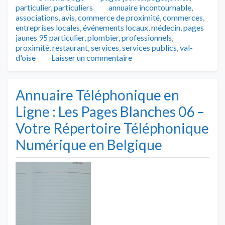
Tags
particulier
,
particuliers
annuaire incontournable
,
associations
,
avis
,
commerce de proximité
,
commerces
,
entreprises locales
,
événements locaux
,
médecin
,
pages
jaunes 95 particulier
,
plombier
,
professionnels
,
proximité
,
restaurant
,
services
,
services publics
,
val-
d'oise
Laisser un commentaire
Annuaire Téléphonique en
Ligne : Les Pages Blanches 06 –
Votre Répertoire Téléphonique
Numérique en Belgique