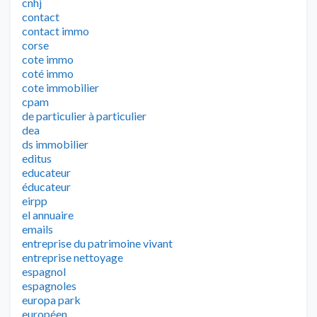
cnhj
contact
contact immo
corse
cote immo
coté immo
cote immobilier
cpam
de particulier à particulier
dea
ds immobilier
editus
educateur
éducateur
eirpp
el annuaire
emails
entreprise du patrimoine vivant
entreprise nettoyage
espagnol
espagnoles
europa park
européen