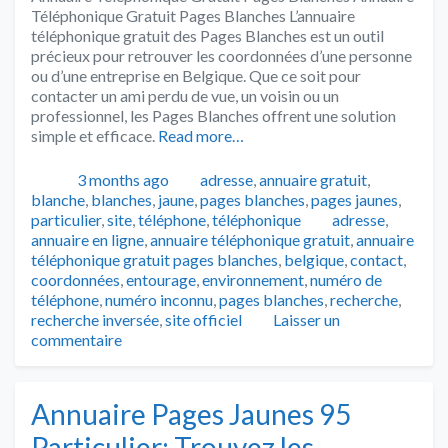
Téléphonique Gratuit Pages Blanches L’annuaire
téléphonique gratuit des Pages Blanches est un outil
précieux pour retrouver les coordonnées d’une personne
ou d’une entreprise en Belgique. Que ce soit pour
contacter un ami perdu de vue, un voisin ou un
professionnel, les Pages Blanches offrent une solution
simple et efficace.
Read more…
Publié
Catégories
3 months ago
adresse
,
annuaire gratuit
,
blanche
,
blanches
,
jaune
,
pages blanches
,
pages jaunes
,
Tags
particulier
,
site
,
téléphone
,
téléphonique
adresse
,
annuaire en ligne
,
annuaire téléphonique gratuit
,
annuaire
téléphonique gratuit pages blanches
,
belgique
,
contact
,
coordonnées
,
entourage
,
environnement
,
numéro de
téléphone
,
numéro inconnu
,
pages blanches
,
recherche
,
recherche inversée
,
site officiel
Laisser un
commentaire
Annuaire Pages Jaunes 95
Particulier: Trouvez les