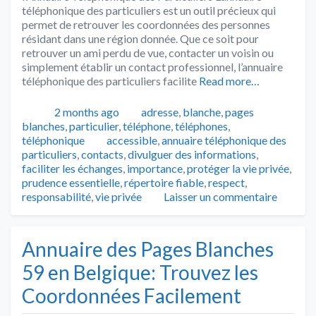
téléphonique des particuliers est un outil précieux qui
permet de retrouver les coordonnées des personnes
résidant dans une région donnée. Que ce soit pour
retrouver un ami perdu de vue, contacter un voisin ou
simplement établir un contact professionnel, l’annuaire
téléphonique des particuliers facilite
Read more…
Publié
Catégories
2 months ago
adresse
,
blanche
,
pages
blanches
,
particulier
,
téléphone
,
téléphones
,
Tags
téléphonique
accessible
,
annuaire téléphonique des
particuliers
,
contacts
,
divulguer des informations
,
faciliter les échanges
,
importance
,
protéger la vie privée
,
prudence essentielle
,
répertoire fiable
,
respect
,
responsabilité
,
vie privée
Laisser un commentaire
Annuaire des Pages Blanches
59 en Belgique: Trouvez les
Coordonnées Facilement