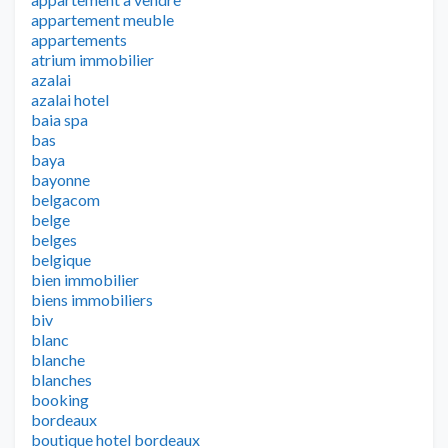
appartement meuble
appartements
atrium immobilier
azalai
azalai hotel
baia spa
bas
baya
bayonne
belgacom
belge
belges
belgique
bien immobilier
biens immobiliers
biv
blanc
blanche
blanches
booking
bordeaux
boutique hotel bordeaux