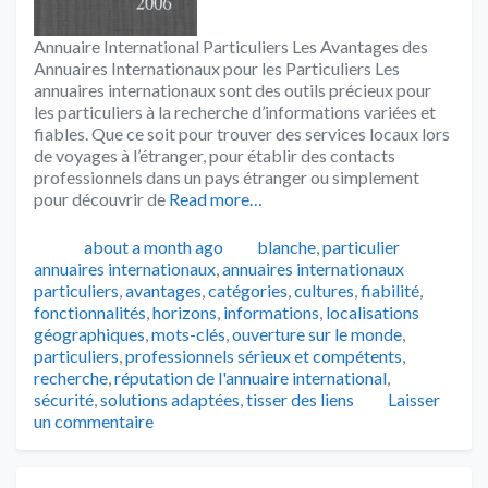
Annuaire International Particuliers Les Avantages des
Annuaires Internationaux pour les Particuliers Les
annuaires internationaux sont des outils précieux pour
les particuliers à la recherche d’informations variées et
fiables. Que ce soit pour trouver des services locaux lors
de voyages à l’étranger, pour établir des contacts
professionnels dans un pays étranger ou simplement
pour découvrir de
Read more…
Publié
Catégories
Tags
about a month ago
blanche
,
particulier
annuaires internationaux
,
annuaires internationaux
particuliers
,
avantages
,
catégories
,
cultures
,
fiabilité
,
fonctionnalités
,
horizons
,
informations
,
localisations
géographiques
,
mots-clés
,
ouverture sur le monde
,
particuliers
,
professionnels sérieux et compétents
,
recherche
,
réputation de l'annuaire international
,
sécurité
,
solutions adaptées
,
tisser des liens
Laisser
un commentaire