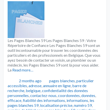
Les Pages Blanches 59 Les Pages Blanches 59 : Votre
Répertoire de Confiance Les Pages Blanches 59 sont un
outil incontournable pour trouver les coordonnées des
particuliers et des professionnels en Belgique. Que vous
ayez besoin de contacter un voisin, un plombier ou un
médecin, les Pages Blanches 59 sont là pour vous aider.
La
Read more…
Publié
Catégories
Tags
2 months ago
pages blanches
,
particulier
accessibles
,
adresse
,
annuaire en ligne
,
barre de
recherche
,
belgique
,
confidentialité des données
personnelles
,
contactez-nous
,
coordonnées
,
données
,
efficace
,
fiabilité des informations
,
informations
,
les
pages blanches 59
,
localisation précise
,
numéro 59
,