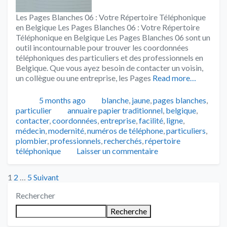
Les Pages Blanches 06 : Votre Répertoire Téléphonique
en Belgique Les Pages Blanches 06 : Votre Répertoire
Téléphonique en Belgique Les Pages Blanches 06 sont un
outil incontournable pour trouver les coordonnées
téléphoniques des particuliers et des professionnels en
Belgique. Que vous ayez besoin de contacter un voisin,
un collègue ou une entreprise, les Pages
Read more…
Publié
Catégories
5 months ago
blanche
,
jaune
,
pages blanches
,
Tags
particulier
annuaire papier traditionnel
,
belgique
,
contacter
,
coordonnées
,
entreprise
,
facilité
,
ligne
,
médecin
,
modernité
,
numéros de téléphone
,
particuliers
,
plombier
,
professionnels
,
recherchés
,
répertoire
téléphonique
Laisser un commentaire
Posts
1
2
…
5
Suivant
Rechercher
pagination
Recherche