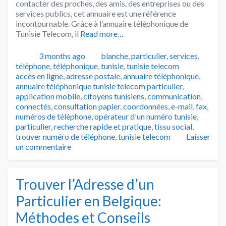
contacter des proches, des amis, des entreprises ou des
services publics, cet annuaire est une référence
incontournable. Grâce à l’annuaire téléphonique de
Tunisie Telecom, il
Read more…
Publié
Catégories
3 months ago
blanche
,
particulier
,
services
,
Tags
téléphone
,
téléphonique
,
tunisie
,
tunisie telecom
accès en ligne
,
adresse postale
,
annuaire téléphonique
,
annuaire téléphonique tunisie telecom particulier
,
application mobile
,
citoyens tunisiens
,
communication
,
connectés
,
consultation papier
,
coordonnées
,
e-mail
,
fax
,
numéros de téléphone
,
opérateur d'un numéro tunisie
,
particulier
,
recherche rapide et pratique
,
tissu social
,
trouver numéro de téléphone
,
tunisie telecom
Laisser
un commentaire
Trouver l’Adresse d’un
Particulier en Belgique:
Méthodes et Conseils