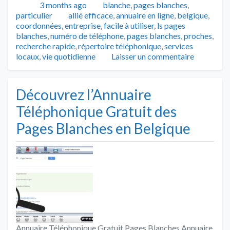
Publié
Catégories
3 months ago
blanche
,
pages blanches
,
Tags
particulier
allié efficace
,
annuaire en ligne
,
belgique
,
coordonnées
,
entreprise
,
facile à utiliser
,
ls pages
blanches
,
numéro de téléphone
,
pages blanches
,
proches
,
recherche rapide
,
répertoire téléphonique
,
services
locaux
,
vie quotidienne
Laisser un commentaire
Découvrez l’Annuaire
Téléphonique Gratuit des
Pages Blanches en Belgique
Annuaire Téléphonique Gratuit Pages Blanches Annuaire