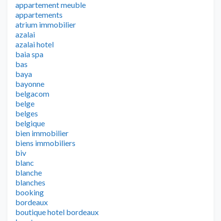
appartement meuble
appartements
atrium immobilier
azalai
azalai hotel
baia spa
bas
baya
bayonne
belgacom
belge
belges
belgique
bien immobilier
biens immobiliers
biv
blanc
blanche
blanches
booking
bordeaux
boutique hotel bordeaux