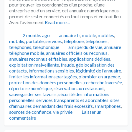
pour trouver les coordonnées d’un proche, d’une
entreprise ou d’un service, cet annuaire numérique nous
permet de rester connectés en tout temps et en tout lieu.
Avec l’avènement
Read more…
Publié
Catégories
2 months ago
annuaire fr
,
mobile
,
mobiles
,
mobilis
,
portable
,
services
,
téléphone
,
telephones
,
Tags
téléphones
,
téléphonique
ami perdu de vue
,
annuaire
téléphone mobile
,
annuaires officiels ou reconnus
,
annuaires reconnus et fiables
,
applications dédiées
,
exploitation malveillante
,
fraude
,
géolocalisation des
contacts
,
informations sensibles
,
légitimité de l'annuaire
,
limiter les informations partagées
,
plombier en urgence
,
protection des données personnelles
,
recherche inversée
,
répertoire numérique
,
réservation au restaurant
,
sauvegarder ses favoris
,
sécurité des informations
personnelles
,
services transparents et abordables
,
sites
d'annuaires demandant des frais excessifs
,
smartphones
,
sources de confiance
,
vie privée
Laisser un
commentaire