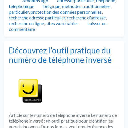
Publié
Catégories
3 months ago
adresse
,
particulier
,
téléphone
,
Tags
téléphonique
belgique
,
méthodes traditionnelles
,
particulier
,
protection des données personnelles
,
recherche adresse particulier
,
recherche d'adresse
,
recherche en ligne
,
sites web fiables
Laisser un
commentaire
Découvrez l’outil pratique du
numéro de téléphone inversé
Article sur le numéro de téléphone inversé Le numéro de
téléphone inversé : un outil pratique pour identifier les
appels inconnus De nos jours, avec l’omniprésence des