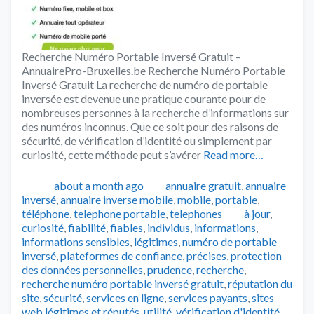
Recherche Numéro Portable Inversé Gratuit –
AnnuairePro-Bruxelles.be Recherche Numéro Portable
Inversé Gratuit La recherche de numéro de portable
inversée est devenue une pratique courante pour de
nombreuses personnes à la recherche d’informations sur
des numéros inconnus. Que ce soit pour des raisons de
sécurité, de vérification d’identité ou simplement par
curiosité, cette méthode peut s’avérer
Read more…
Publié
Catégories
about a month ago
annuaire gratuit
,
annuaire
inversé
,
annuaire inverse mobile
,
mobile
,
portable
,
Tags
téléphone
,
telephone portable
,
telephones
à jour
,
curiosité
,
fiabilité
,
fiables
,
individus
,
informations
,
informations sensibles
,
légitimes
,
numéro de portable
inversé
,
plateformes de confiance
,
précises
,
protection
des données personnelles
,
prudence
,
recherche
,
recherche numéro portable inversé gratuit
,
réputation du
site
,
sécurité
,
services en ligne
,
services payants
,
sites
web légitimes et réputés
,
utilité
,
vérification d'identité
,