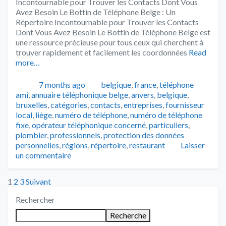
Incontournable pour Trouver les Contacts Dont Vous
Avez Besoin Le Bottin de Téléphone Belge : Un
Répertoire Incontournable pour Trouver les Contacts
Dont Vous Avez Besoin Le Bottin de Téléphone Belge est
une ressource précieuse pour tous ceux qui cherchent à
trouver rapidement et facilement les coordonnées
Read
more…
Publié
Catégories
Tags
7 months ago
belgique
,
france
,
téléphone
ami
,
annuaire téléphonique belge
,
anvers
,
belgique
,
bruxelles
,
catégories
,
contacts
,
entreprises
,
fournisseur
local
,
liège
,
numéro de téléphone
,
numéro de téléphone
fixe
,
opérateur téléphonique concerné
,
particuliers
,
plombier
,
professionnels
,
protection des données
personnelles
,
régions
,
répertoire
,
restaurant
Laisser
un commentaire
Posts
1
2
3
Suivant
Rechercher
pagination
Recherche