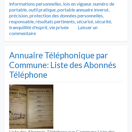
informations personnelles
,
lois en vigueur
,
numéro de
portable
,
outil pratique
,
portable annuaire inversé
,
précision
,
protection des données personnelles
,
responsable
,
résultats pertinents
,
sécurisé
,
sécurité
,
tranquillité d'esprit
,
vie privée
Laisser un
commentaire
Annuaire Téléphonique par
Commune: Liste des Abonnés
Téléphone
Liste des Abonnés Téléphone par Commune Liste des