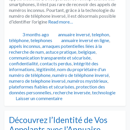
smartphones, il n’est pas rare de recevoir des appels de
numéros inconnus. Pourtant, grâce à la technologie du
numéro de téléphone inversé, il est désormais possible
d’identifier l’origine
Read more…
Publié
Catégories
3 months ago
annuaire inversé
,
telephon
,
Tags
téléphone
,
telephones
annuaire inversé en ligne
,
appels inconnus
,
arnaques potentielles liées à la
recherche de num
,
astuce pratique
,
belgique
,
communication transparente et sécurisée
,
confidentialité
,
contacts perdus
,
intégrité des
informations
,
légitimité
,
nom du propriétaire d'un
numéro de téléphone
,
numéro de téléphone inversé
,
numero de telephone inversé
,
numéros mystérieux
,
plateformes fiables et sécurisées
,
protection des
données personnelles
,
recherche inversée
,
technologie
Laisser un commentaire
Découvrez l’Identité de Vos
Appelants avec l’Annuaire