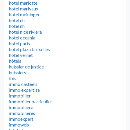
hotel mariotte
hotel marivaux
hotel meininger
hôtel nh
hotel nh
hotel nice riviera
hotel oceania
hotel paris
hotel plaza bruxelles
hotel vernet
hôtels
huissier de justice
huissiers
ibis
immo casteels
immo expertise
immobilier
immobilier particulier
immobiliere
immobilieres
immoexpert
immoweb