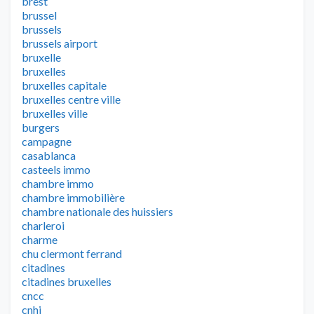
brest
brussel
brussels
brussels airport
bruxelle
bruxelles
bruxelles capitale
bruxelles centre ville
bruxelles ville
burgers
campagne
casablanca
casteels immo
chambre immo
chambre immobilière
chambre nationale des huissiers
charleroi
charme
chu clermont ferrand
citadines
citadines bruxelles
cncc
cnhj