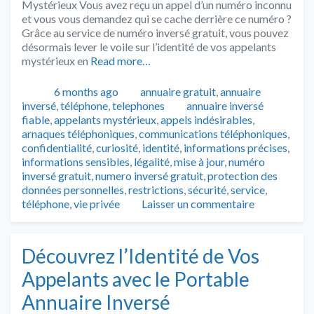
Mystérieux Vous avez reçu un appel d’un numéro inconnu
et vous vous demandez qui se cache derrière ce numéro ?
Grâce au service de numéro inversé gratuit, vous pouvez
désormais lever le voile sur l’identité de vos appelants
mystérieux en
Read more…
Publié
Catégories
6 months ago
annuaire gratuit
,
annuaire
Tags
inversé
,
téléphone
,
telephones
annuaire inversé
fiable
,
appelants mystérieux
,
appels indésirables
,
arnaques téléphoniques
,
communications téléphoniques
,
confidentialité
,
curiosité
,
identité
,
informations précises
,
informations sensibles
,
légalité
,
mise à jour
,
numéro
inversé gratuit
,
numero inversé gratuit
,
protection des
données personnelles
,
restrictions
,
sécurité
,
service
,
téléphone
,
vie privée
Laisser un commentaire
Découvrez l’Identité de Vos
Appelants avec le Portable
Annuaire Inversé