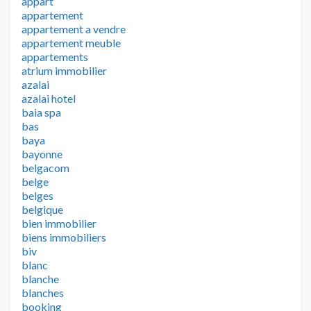
appart
appartement
appartement a vendre
appartement meuble
appartements
atrium immobilier
azalai
azalai hotel
baia spa
bas
baya
bayonne
belgacom
belge
belges
belgique
bien immobilier
biens immobiliers
biv
blanc
blanche
blanches
booking