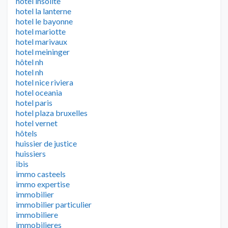
hotel insolite
hotel la lanterne
hotel le bayonne
hotel mariotte
hotel marivaux
hotel meininger
hôtel nh
hotel nh
hotel nice riviera
hotel oceania
hotel paris
hotel plaza bruxelles
hotel vernet
hôtels
huissier de justice
huissiers
ibis
immo casteels
immo expertise
immobilier
immobilier particulier
immobiliere
immobilieres