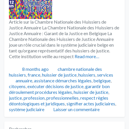
Article sur la Chambre Nationale des Huissiers de
Justice Annuaire La Chambre Nationale des Huissiers de
Justice Annuaire : Garant de la Justice en Belgique La
Chambre Nationale des Huissiers de Justice Annuaire
joue un rôle crucial dans le système judiciaire belge en
tant qu’organe représentatif des huissiers de justice.
Cette institution veille au respect
Read more…
Publié
Catégories
8 months ago
chambre nationale des
huissiers
,
france
,
huissier de justice
,
huissiers
,
services
Tags
annuaire
,
assistance démarches légales
,
belgique
,
citoyens
,
exécuter décisions de justice
,
garantir bon
déroulement procédures légales
,
huissier de justice
,
justice
,
profession
,
professionnelles
,
respect règles
déontologiques et juridiques
,
signifier actes judiciaires
,
système judiciaire
Laisser un commentaire
Rechercher