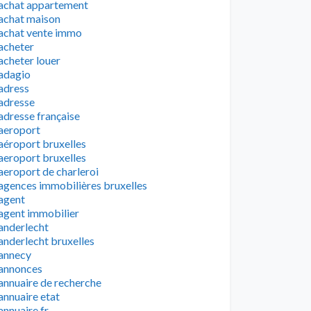
achat appartement
achat maison
achat vente immo
acheter
acheter louer
adagio
adress
adresse
adresse française
aeroport
aéroport bruxelles
aeroport bruxelles
aeroport de charleroi
agences immobilières bruxelles
agent
agent immobilier
anderlecht
anderlecht bruxelles
annecy
annonces
annuaire de recherche
annuaire etat
annuaire fr