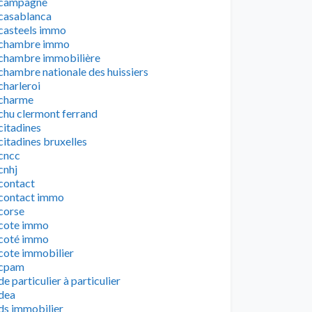
campagne
casablanca
casteels immo
chambre immo
chambre immobilière
chambre nationale des huissiers
charleroi
charme
chu clermont ferrand
citadines
citadines bruxelles
cncc
cnhj
contact
contact immo
corse
cote immo
coté immo
cote immobilier
cpam
de particulier à particulier
dea
ds immobilier