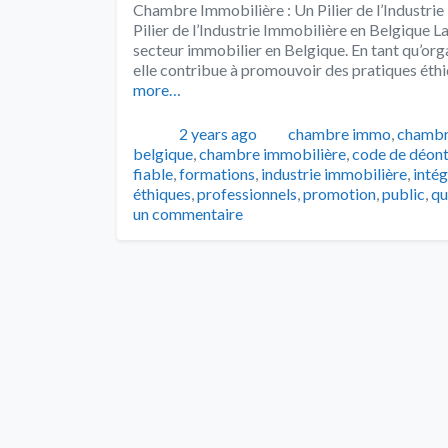
Chambre Immobilière : Un Pilier de l’Industri
Pilier de l’Industrie Immobilière en Belgique L
secteur immobilier en Belgique. En tant qu’org
elle contribue à promouvoir des pratiques éthiq
more…
Publié
Catégories
2 years ago
chambre immo
,
chambr
belgique
,
chambre immobilière
,
code de déont
fiable
,
formations
,
industrie immobilière
,
intég
éthiques
,
professionnels
,
promotion
,
public
,
qu
un commentaire