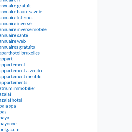
annuaire gratuit
annuaire haute savoie
annuaire internet
annuaire inversé
annuaire inverse mobile
annuaire santé
annuaire web
annuaires gratuits
aparthotel bruxelles
appart
appartement
appartement a vendre
appartement meuble
appartements
atrium immobilier
azalai
azalai hotel
baia spa
bas
baya
bayonne
belgacom