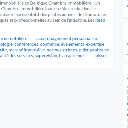
e Immobilière en Belgique Chambre Immobilière : Un
a Chambre Immobilière joue un rôle crucial dans le
anisme représentatif des professionnels de l’immobilier,
ues et professionnelles au sein de l’industrie. Les
Read
Tags
e immobilière
accompagnement personnalisé
,
ologie
,
conférences
,
confiance
,
événements
,
expertise
rité
,
marché immobilier
,
normes strictes
,
pilier
,
pratiques
alité des services
,
supervision
,
transparence
Laisser