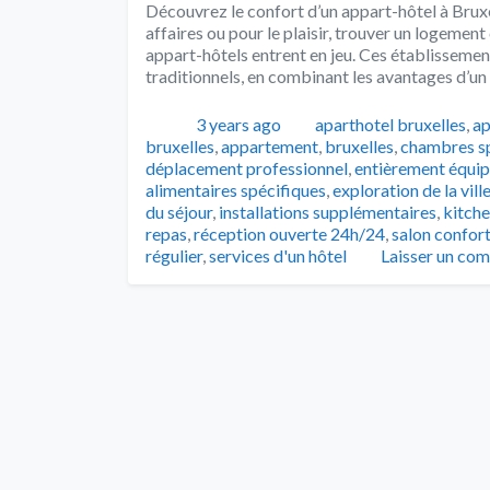
Découvrez le confort d’un appart-hôtel à Bruxe
affaires ou pour le plaisir, trouver un logement 
appart-hôtels entrent en jeu. Ces établissemen
traditionnels, en combinant les avantages d’un
Publié
Catégories
3 years ago
aparthotel bruxelles
,
a
bruxelles
,
appartement
,
bruxelles
,
chambres s
déplacement professionnel
,
entièrement équi
alimentaires spécifiques
,
exploration de la vil
du séjour
,
installations supplémentaires
,
kitch
repas
,
réception ouverte 24h/24
,
salon confor
régulier
,
services d'un hôtel
Laisser un co