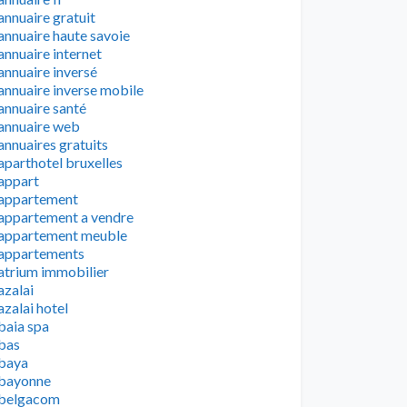
annuaire gratuit
annuaire haute savoie
annuaire internet
annuaire inversé
annuaire inverse mobile
annuaire santé
annuaire web
annuaires gratuits
aparthotel bruxelles
appart
appartement
appartement a vendre
appartement meuble
appartements
atrium immobilier
azalai
azalai hotel
baia spa
bas
baya
bayonne
belgacom