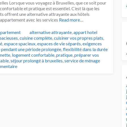
lles Lorsque vous voyagez à Bruxelles, que ce soit pour
confortable et pratique est essentiel. C’est là que les
ts offrent une alternative attrayante aux hôtels
 appartement avec les services
Read more…
Tags
ppartement
alternative attrayante
,
appart hotel
pacieuses
,
cuisine complète
,
cuisiner vos propres plats
,
pé
,
espace spacieux
,
espaces de vie séparés
,
exigences
le pendant une période prolongée
,
flexibilité dans la durée
enette
,
logement confortable
,
pratique
,
préparer vos
table
,
séjour prolongé à bruxelles
,
service de ménage
mmentaire