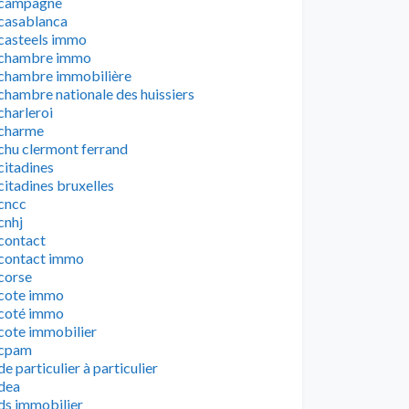
campagne
casablanca
casteels immo
chambre immo
chambre immobilière
chambre nationale des huissiers
charleroi
charme
chu clermont ferrand
citadines
citadines bruxelles
cncc
cnhj
contact
contact immo
corse
cote immo
coté immo
cote immobilier
cpam
de particulier à particulier
dea
ds immobilier