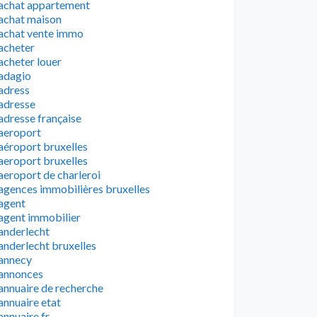
achat appartement
achat maison
achat vente immo
acheter
acheter louer
adagio
adress
adresse
adresse française
aeroport
aéroport bruxelles
aeroport bruxelles
aeroport de charleroi
agences immobilières bruxelles
agent
agent immobilier
anderlecht
anderlecht bruxelles
annecy
annonces
annuaire de recherche
annuaire etat
annuaire fr