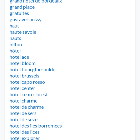
grand hotel de bordeaux
grand place
gratuites
gustave roussy
haut
haute savoie
hauts
hilton
hôtel
hotel ace
hotel bloom
hotel bourgtheroulde
hotel brussels
hotel capo rosso
hotel center
hotel center brest
hotel charme
hotel de charme
hotel de sers
hotel de seze
hotel des iles borromees
hotel des lices
hotel explorer