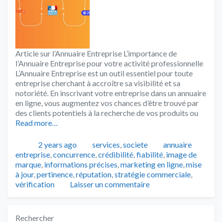
Article sur l’Annuaire Entreprise L’importance de
l’Annuaire Entreprise pour votre activité professionnelle
L’Annuaire Entreprise est un outil essentiel pour toute
entreprise cherchant à accroître sa visibilité et sa
notoriété. En inscrivant votre entreprise dans un annuaire
en ligne, vous augmentez vos chances d’être trouvé par
des clients potentiels à la recherche de vos produits ou
Read more…
Publié
Catégories
Tags
2 years ago
services
,
societe
annuaire
entreprise
,
concurrence
,
crédibilité
,
fiabilité
,
image de
marque
,
informations précises
,
marketing en ligne
,
mise
à jour
,
pertinence
,
réputation
,
stratégie commerciale
,
vérification
Laisser un commentaire
Rechercher