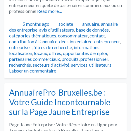
entrepreneur en quête de partenaires commerciaux ou un
professionnel
Read more…
Publié
Catégories
Tags
5 months ago
societe
annuaire
,
annuaire
des entreprise
,
avis d'utilisateurs
,
base de données
,
catégories thématiques
,
consommateur
,
contact
,
contribution à l'annuaire
,
décision éclairée
,
entrepreneur
,
entreprises
,
filtres de recherche
,
informations
,
localisation
,
locaux
,
offres
,
opportunités d'emploi
,
partenaires commerciaux
,
produits
,
professionnel
,
recherchés
,
secteurs d'activité
,
services
,
utilisateurs
Laisser un commentaire
AnnuairePro-Bruxelles.be :
Votre Guide Incontournable
sur la Page Jaune Entreprise
Page Jaune Entreprise : Votre Répertoire en Ligne pour
Trouver des Entreprises à Bruxelles Page Jaune