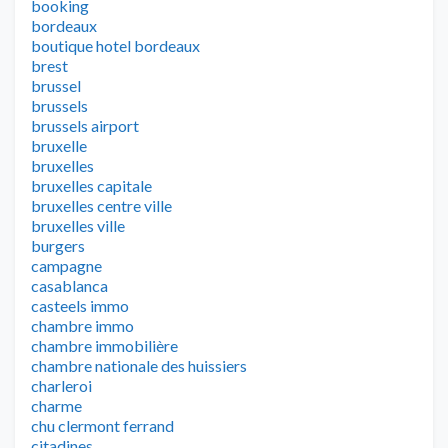
booking
bordeaux
boutique hotel bordeaux
brest
brussel
brussels
brussels airport
bruxelle
bruxelles
bruxelles capitale
bruxelles centre ville
bruxelles ville
burgers
campagne
casablanca
casteels immo
chambre immo
chambre immobilière
chambre nationale des huissiers
charleroi
charme
chu clermont ferrand
citadines