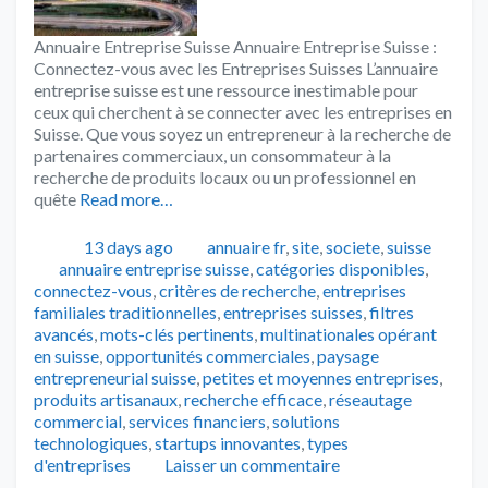
Annuaire Entreprise Suisse Annuaire Entreprise Suisse :
Connectez-vous avec les Entreprises Suisses L’annuaire
entreprise suisse est une ressource inestimable pour
ceux qui cherchent à se connecter avec les entreprises en
Suisse. Que vous soyez un entrepreneur à la recherche de
partenaires commerciaux, un consommateur à la
recherche de produits locaux ou un professionnel en
quête
Read more…
Publié
Catégories
13 days ago
annuaire fr
,
site
,
societe
,
suisse
Tags
annuaire entreprise suisse
,
catégories disponibles
,
connectez-vous
,
critères de recherche
,
entreprises
familiales traditionnelles
,
entreprises suisses
,
filtres
avancés
,
mots-clés pertinents
,
multinationales opérant
en suisse
,
opportunités commerciales
,
paysage
entrepreneurial suisse
,
petites et moyennes entreprises
,
produits artisanaux
,
recherche efficace
,
réseautage
commercial
,
services financiers
,
solutions
technologiques
,
startups innovantes
,
types
d'entreprises
Laisser un commentaire