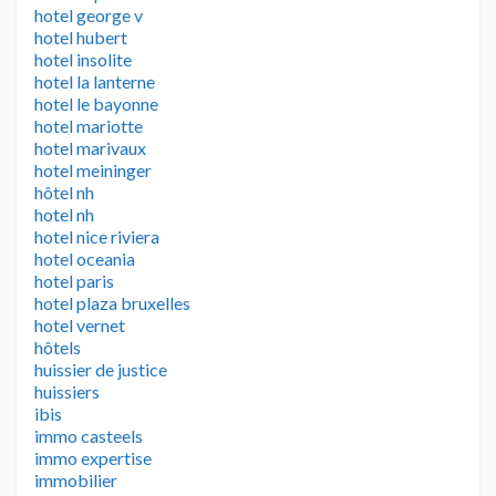
hotel george v
hotel hubert
hotel insolite
hotel la lanterne
hotel le bayonne
hotel mariotte
hotel marivaux
hotel meininger
hôtel nh
hotel nh
hotel nice riviera
hotel oceania
hotel paris
hotel plaza bruxelles
hotel vernet
hôtels
huissier de justice
huissiers
ibis
immo casteels
immo expertise
immobilier