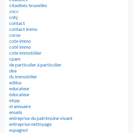
citadines bruxelles
cncc
cnhj
contact
contact immo
corse
cote immo
coté immo
cote immobilier
cpam
de particulier à particulier
dea
ds immobilier
editus
educateur
éducateur
eirpp
el annuaire
emails
entreprise du patrimoine vivant
entreprise nettoyage
espagnol