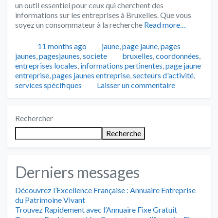
un outil essentiel pour ceux qui cherchent des
informations sur les entreprises à Bruxelles. Que vous
soyez un consommateur à la recherche
Read more…
Publié
Catégories
11 months ago
jaune
,
page jaune
,
pages
Tags
jaunes
,
pagesjaunes
,
societe
bruxelles
,
coordonnées
,
entreprises locales
,
informations pertinentes
,
page jaune
entreprise
,
pages jaunes entreprise
,
secteurs d'activité
,
services spécifiques
Laisser un commentaire
Rechercher
Recherche
Derniers messages
Découvrez l’Excellence Française : Annuaire Entreprise
du Patrimoine Vivant
Trouvez Rapidement avec l’Annuaire Fixe Gratuit