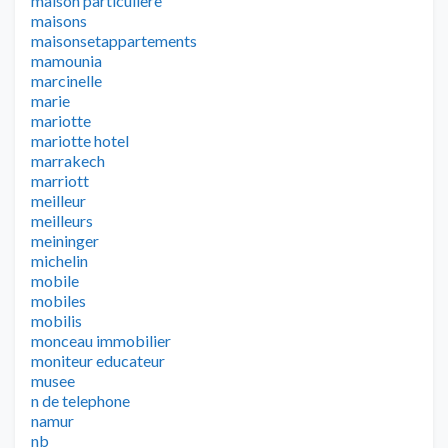
maison particulière
maisons
maisonsetappartements
mamounia
marcinelle
marie
mariotte
mariotte hotel
marrakech
marriott
meilleur
meilleurs
meininger
michelin
mobile
mobiles
mobilis
monceau immobilier
moniteur educateur
musee
n de telephone
namur
nb