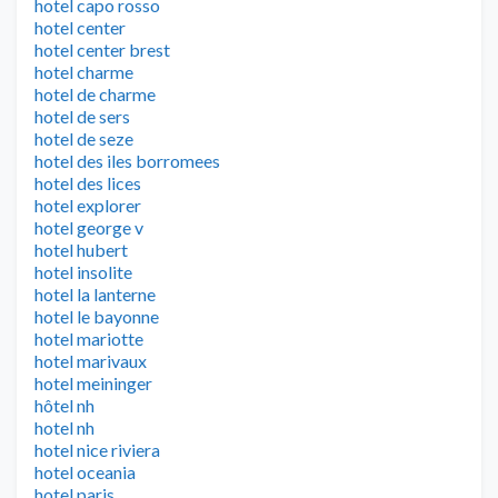
hotel capo rosso
hotel center
hotel center brest
hotel charme
hotel de charme
hotel de sers
hotel de seze
hotel des iles borromees
hotel des lices
hotel explorer
hotel george v
hotel hubert
hotel insolite
hotel la lanterne
hotel le bayonne
hotel mariotte
hotel marivaux
hotel meininger
hôtel nh
hotel nh
hotel nice riviera
hotel oceania
hotel paris