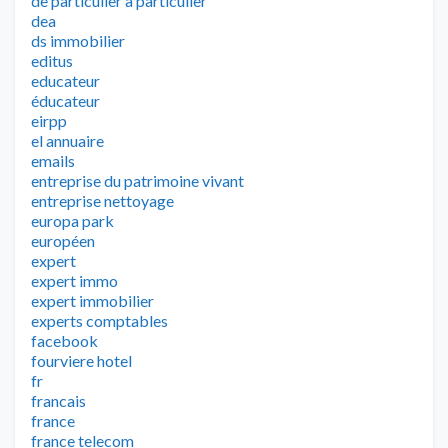
de particulier à particulier
dea
ds immobilier
editus
educateur
éducateur
eirpp
el annuaire
emails
entreprise du patrimoine vivant
entreprise nettoyage
europa park
européen
expert
expert immo
expert immobilier
experts comptables
facebook
fourviere hotel
fr
francais
france
france telecom