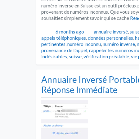
numéro inverse en Suisse est un outil précieux 
provenant de numéros inconnus. Que vous soyez
souhaitiez simplement savoir qui se cache
Rea
Publié
Catégories
6 months ago
annuaire inversé
,
suis
appels téléphoniques
,
données personnelles
,
h
pertinentes
,
numéro inconnu
,
numéro inverse
,
provenance de l'appel
,
rappeler les numéros i
indésirables
,
suisse
,
vérification préalable
,
vie
Annuaire Inversé Portabl
Réponse Immédiate