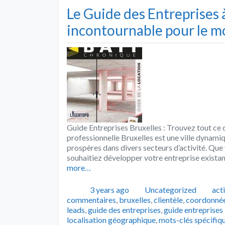
Le Guide des Entreprises à
incontournable pour le m
Guide Entreprises Bruxelles : Trouvez tout ce 
professionnelle Bruxelles est une ville dynami
prospères dans divers secteurs d’activité. Qu
souhaitiez développer votre entreprise existan
more…
Publié
Catégories
Tag
3 years ago
Uncategorized
act
commentaires
,
bruxelles
,
clientèle
,
coordonné
leads
,
guide des entreprises
,
guide entreprises
localisation géographique
,
mots-clés spécifiq