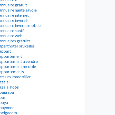
annuaire gratuit
annuaire haute savoie
annuaire internet
annuaire inversé
annuaire inverse mobile
annuaire santé
annuaire web
annuaires gratuits
aparthotel bruxelles
appart
appartement
appartement a vendre
appartement meuble
appartements
atrium immobilier
azalai
azalai hotel
baia spa
bas
baya
bayonne
belgacom