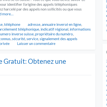
pour identifier l’origine des appels téléphoniques
 harcelé par des appels non sollicités ou que vous
d more…
Tags
se
,
téléphone
adresse
,
annuaire inversé en ligne
,
arcèlement téléphonique
,
indicatif régional
,
informations
numero inverse suisse
,
propriétaire du numéro
,
nconnus
,
sécurité
,
service
,
signalement des appels
 privée
Laisser un commentaire
e Gratuit: Obtenez une