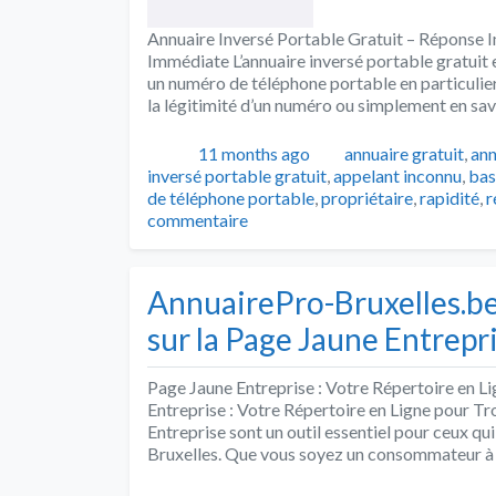
Annuaire Inversé Portable Gratuit – Réponse 
Immédiate L’annuaire inversé portable gratuit 
un numéro de téléphone portable en particulier.
la légitimité d’un numéro ou simplement en savo
Publié
Catégories
11 months ago
annuaire gratuit
,
ann
inversé portable gratuit
,
appelant inconnu
,
bas
de téléphone portable
,
propriétaire
,
rapidité
,
r
commentaire
AnnuairePro-Bruxelles.be
sur la Page Jaune Entrepr
Page Jaune Entreprise : Votre Répertoire en L
Entreprise : Votre Répertoire en Ligne pour Tr
Entreprise sont un outil essentiel pour ceux qu
Bruxelles. Que vous soyez un consommateur à 