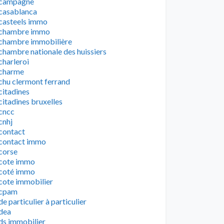
campagne
casablanca
casteels immo
chambre immo
chambre immobilière
chambre nationale des huissiers
charleroi
charme
chu clermont ferrand
citadines
citadines bruxelles
cncc
cnhj
contact
contact immo
corse
cote immo
coté immo
cote immobilier
cpam
de particulier à particulier
dea
ds immobilier