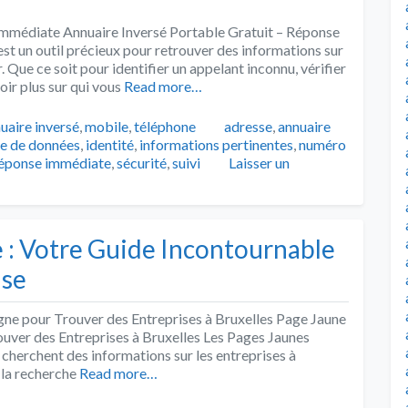
Immédiate Annuaire Inversé Portable Gratuit – Réponse
est un outil précieux pour retrouver des informations sur
 Que ce soit pour identifier un appelant inconnu, vérifier
ir plus sur qui vous
Read more…
Tags
uaire inversé
,
mobile
,
téléphone
adresse
,
annuaire
e de données
,
identité
,
informations pertinentes
,
numéro
éponse immédiate
,
sécurité
,
suivi
Laisser un
 : Votre Guide Incontournable
ise
igne pour Trouver des Entreprises à Bruxelles Page Jaune
ouver des Entreprises à Bruxelles Les Pages Jaunes
i cherchent des informations sur les entreprises à
la recherche
Read more…