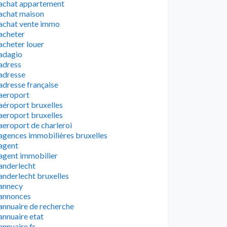
achat appartement
achat maison
achat vente immo
acheter
acheter louer
adagio
adress
adresse
adresse française
aeroport
aéroport bruxelles
aeroport bruxelles
aeroport de charleroi
agences immobilières bruxelles
agent
agent immobilier
anderlecht
anderlecht bruxelles
annecy
annonces
annuaire de recherche
annuaire etat
annuaire fr