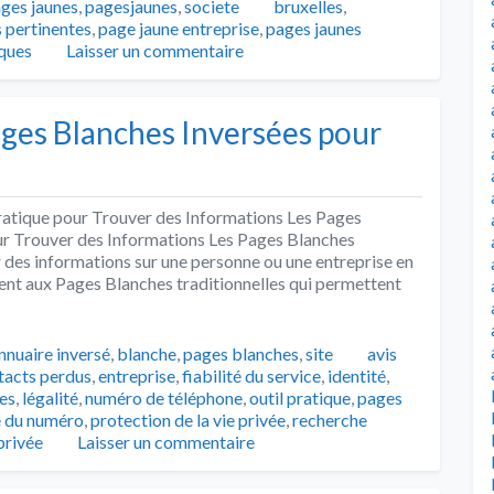
Tags
ges jaunes
,
pagesjaunes
,
societe
bruxelles
,
 pertinentes
,
page jaune entreprise
,
pages jaunes
iques
Laisser un commentaire
ages Blanches Inversées pour
ratique pour Trouver des Informations Les Pages
ur Trouver des Informations Les Pages Blanches
r des informations sur une personne ou une entreprise en
ent aux Pages Blanches traditionnelles qui permettent
Tags
nnuaire inversé
,
blanche
,
pages blanches
,
site
avis
tacts perdus
,
entreprise
,
fiabilité du service
,
identité
,
es
,
légalité
,
numéro de téléphone
,
outil pratique
,
pages
e du numéro
,
protection de la vie privée
,
recherche
privée
Laisser un commentaire