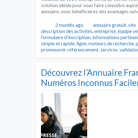
solution idéale pour vous faire connaître auprès
annuaire, vous bénéficierez des avantages suiv
Publié
Catégories
2 months ago
annuaire gratuit
,
site
description des activités
,
entreprise
,
équipe vé
formulaire d'inscription
,
informations pertinen
simple et rapide
,
ligne
,
moteurs de recherche
,
p
promouvoir
,
référencement
,
services
,
validatio
Découvrez l’Annuaire Franç
Numéros Inconnus Facil