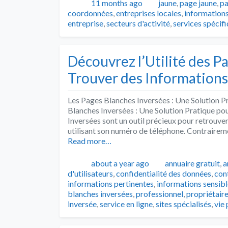
Publié
Catégories
11 months ago
jaune
,
page jaune
,
pa
coordonnées
,
entreprises locales
,
informations
entreprise
,
secteurs d'activité
,
services spécif
Découvrez l’Utilité des P
Trouver des Informations
Les Pages Blanches Inversées : Une Solution P
Blanches Inversées : Une Solution Pratique po
Inversées sont un outil précieux pour retrouve
utilisant son numéro de téléphone. Contrairem
Read more…
Publié
Catégories
about a year ago
annuaire gratuit
,
a
d'utilisateurs
,
confidentialité des données
,
con
informations pertinentes
,
informations sensibl
blanches inversées
,
professionnel
,
propriétair
inversée
,
service en ligne
,
sites spécialisés
,
vie 