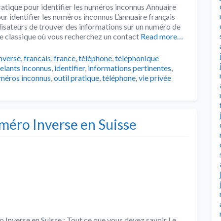
pratique pour identifier les numéros inconnus Annuaire
our identifier les numéros inconnus L’annuaire français
ilisateurs de trouver des informations sur un numéro de
e classique où vous recherchez un contact
Read more…
Tags
inversé
,
francais
,
france
,
téléphone
,
téléphonique
elants inconnus
,
identifier
,
informations pertinentes
,
méros inconnus
,
outil pratique
,
téléphone
,
vie privée
méro Inverse en Suisse
 Inverse en Suisse : Tout ce que vous devez savoir Le