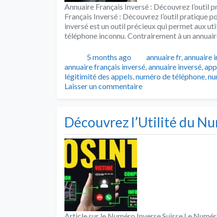
Annuaire Français Inversé : Découvrez l’outil 
Français Inversé : Découvrez l’outil pratique p
inversé est un outil précieux qui permet aux ut
téléphone inconnu. Contrairement à un annuair
Publié
Catégories
5 months ago
annuaire fr
,
annuaire 
annuaire français inversé
,
annuaire inversé
,
app
légitimité des appels
,
numéro de téléphone
,
nu
Laisser un commentaire
Découvrez l’Utilité du Nu
Article sur le Numéro Inverse Suisse Le Numéro