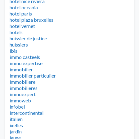
hotel nice riviera
hotel oceania
hotel paris
hotel plaza bruxelles
hotel vernet
hôtels
huissier de justice
huissiers
ibis
immo casteels
immo expertise
immobilier
immobilier particulier
immobiliere
immobilieres
immoexpert
immoweb
infobel
intercontinental
italien
ixelles
jardin
jaune