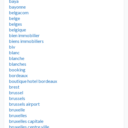
baya
bayonne
belgacom
belge
belges
belgique
bien immobilier
biens immobiliers
biv
blanc
blanche
blanches
booking
bordeaux
boutique hotel bordeaux
brest
brussel
brussels
brussels airport
bruxelle
bruxelles
bruxelles capitale
bruxelles centre ville