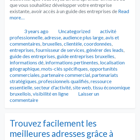
que vous souhaitiez développer votre entreprise
existante, avoir accès à un guide des entreprises de
Read
more…
Publié
Catégories
Tags
3 years ago
Uncategorized
activité
professionnelle
,
adresse
,
audience plus large
,
avis et
commentaires
,
bruxelles
,
clientèle
,
coordonnées
,
entreprises
,
fournisseur de services
,
générer des leads
,
guide des entreprises
,
guide entreprises bruxelles
,
informations dé
,
informations pertinentes
,
localisation
géographique
,
mots-clés spécifiques
,
opportunités
commerciales
,
partenaire commercial
,
partenariats
stratégiques
,
professionnels qualifiés
,
ressource
essentielle
,
secteur d'activité
,
site web
,
tissu économique
bruxellois
,
visibilité en ligne
Laisser un
commentaire
Trouvez facilement les
meilleures adresses grâce à