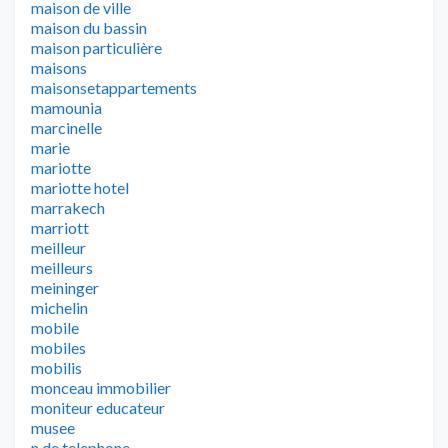
maison de ville
maison du bassin
maison particulière
maisons
maisonsetappartements
mamounia
marcinelle
marie
mariotte
mariotte hotel
marrakech
marriott
meilleur
meilleurs
meininger
michelin
mobile
mobiles
mobilis
monceau immobilier
moniteur educateur
musee
n de telephone