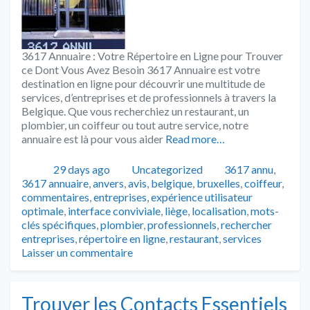
3617 Annuaire : Votre Répertoire en Ligne pour Trouver
ce Dont Vous Avez Besoin 3617 Annuaire est votre
destination en ligne pour découvrir une multitude de
services, d’entreprises et de professionnels à travers la
Belgique. Que vous recherchiez un restaurant, un
plombier, un coiffeur ou tout autre service, notre
annuaire est là pour vous aider
Read more…
Publié
Catégories
Tags
29 days ago
Uncategorized
3617 annu
,
3617 annuaire
,
anvers
,
avis
,
belgique
,
bruxelles
,
coiffeur
,
commentaires
,
entreprises
,
expérience utilisateur
optimale
,
interface conviviale
,
liège
,
localisation
,
mots-
clés spécifiques
,
plombier
,
professionnels
,
rechercher
entreprises
,
répertoire en ligne
,
restaurant
,
services
Laisser un commentaire
Trouver les Contacts Essentiels