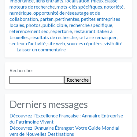
importance
,
liens entrants
,
localisation
,
mieux classé
,
moteurs de recherche
,
mots-clés spécifiques
,
notoriété
,
numérique
,
opportunité de réseautage et de
collaboration
,
parten
,
pertinentes
,
petites entreprises
locales
,
photos
,
public cible
,
recherche spécifique
,
référencement seo
,
répertorié
,
restaurant italien à
bruxelles
,
résultats de recherche
,
se faire remarquer
,
secteur d'activité
,
site web
,
sources réputées
,
visibilité
Laisser un commentaire
Rechercher
Recherche
Derniers messages
Découvrez l’Excellence Française : Annuaire Entreprise
du Patrimoine Vivant
Découvrez l’Annuaire Étranger: Votre Guide Mondial
vers de Nouvelles Destinations