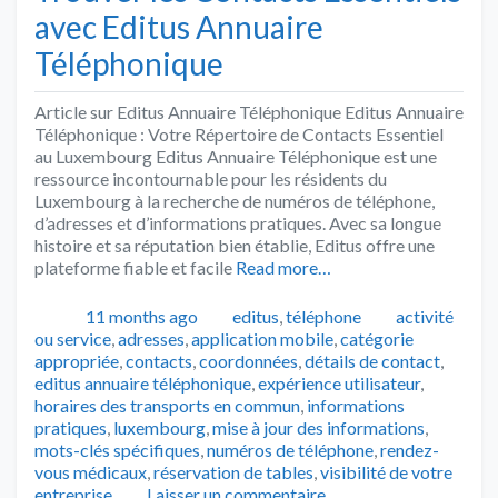
avec Editus Annuaire
Téléphonique
Article sur Editus Annuaire Téléphonique Editus Annuaire
Téléphonique : Votre Répertoire de Contacts Essentiel
au Luxembourg Editus Annuaire Téléphonique est une
ressource incontournable pour les résidents du
Luxembourg à la recherche de numéros de téléphone,
d’adresses et d’informations pratiques. Avec sa longue
histoire et sa réputation bien établie, Editus offre une
plateforme fiable et facile
Read more…
Publié
Catégories
Tags
11 months ago
editus
,
téléphone
activité
ou service
,
adresses
,
application mobile
,
catégorie
appropriée
,
contacts
,
coordonnées
,
détails de contact
,
editus annuaire téléphonique
,
expérience utilisateur
,
horaires des transports en commun
,
informations
pratiques
,
luxembourg
,
mise à jour des informations
,
mots-clés spécifiques
,
numéros de téléphone
,
rendez-
vous médicaux
,
réservation de tables
,
visibilité de votre
entreprise
Laisser un commentaire