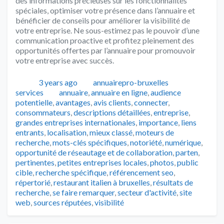
des informations précieuses sur les fonctionnalités
spéciales, optimiser votre présence dans l’annuaire et
bénéficier de conseils pour améliorer la visibilité de
votre entreprise. Ne sous-estimez pas le pouvoir d’une
communication proactive et profitez pleinement des
opportunités offertes par l’annuaire pour promouvoir
votre entreprise avec succès.
Publié
Auteur
Catégories
3 years ago
annuairepro-bruxelles
Tags
services
annuaire
,
annuaire en ligne
,
audience
potentielle
,
avantages
,
avis clients
,
connecter
,
consommateurs
,
descriptions détaillées
,
entreprise
,
grandes entreprises internationales
,
importance
,
liens
entrants
,
localisation
,
mieux classé
,
moteurs de
recherche
,
mots-clés spécifiques
,
notoriété
,
numérique
,
opportunité de réseautage et de collaboration
,
parten
,
pertinentes
,
petites entreprises locales
,
photos
,
public
cible
,
recherche spécifique
,
référencement seo
,
répertorié
,
restaurant italien à bruxelles
,
résultats de
recherche
,
se faire remarquer
,
secteur d'activité
,
site
web
,
sources réputées
,
visibilité