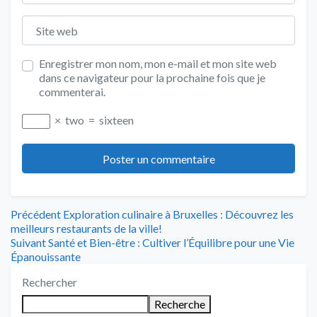
Site web
Enregistrer mon nom, mon e-mail et mon site web
dans ce navigateur pour la prochaine fois que je
commenterai.
×
two
=
sixteen
Navigation
Article
Précédent
Exploration culinaire à Bruxelles : Découvrez les
précédent
meilleurs restaurants de la ville!
de
Article
:
Suivant
Santé et Bien-être : Cultiver l’Équilibre pour une Vie
suivant
Épanouissante
l’article
:
Rechercher
Recherche