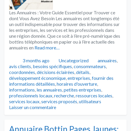
Les Annuaires : Votre Guide Essentiel pour Trouver ce
dont Vous Avez Besoin Les annuaires ont longtemps été
un outil indispensable pour trouver des informations sur
les entreprises, les services et les professionnels dans
une région donnée. Que ce soit à l’ère pré-numérique des
bottins téléphoniques en papier ou à l’ère actuelle des
annuaires en
Read more…
Publié
Catégories
Tags
3 months ago
Uncategorized
annuaires
,
avis clients
,
besoins spécifiques
,
consommateurs
,
coordonnées
,
décisions éclairées
,
détails
,
développement économique
,
entreprises
,
fournir des
informations détaillées
,
horaires d'ouverture
,
informations
,
les annuaires
,
petites entreprises
,
professionnels locaux
,
recherche
,
ressources locales
,
services locaux
,
services proposés
,
utilisateurs
Laisser un commentaire
Annuaire Bottin Pages Jaunes: