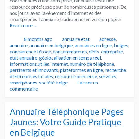
coordonnées d’une entreprise, l’annuaire reste une
ressource précieuse pour de nombreuses personnes. De
nos jours, avec l’avènement d’Internet et des
smartphones, l’annuaire traditionnel en version papier
Read more…
Publié
Catégories
Tags
8 months ago
annuaire etat
adresse
,
annuaire
,
annuaire en belgique
,
annuaires en ligne
,
belges
,
concurrence féroce
,
consommateurs
,
défis
,
entreprise
,
etat annuaire
,
géolocalisation en temps réel
,
informations utiles
,
internet
,
numéro de téléphone
,
pertinents et innovants
,
plateformes en ligne
,
recherche
d'entreprises locales
,
ressource précieuse
,
services
,
smartphones
,
société belge
Laisser un
commentaire
Annuaire Téléphonique Pages
Jaunes: Votre Guide Pratique
en Belgique