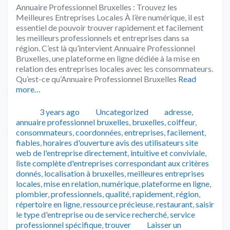
Annuaire Professionnel Bruxelles : Trouvez les
Meilleures Entreprises Locales À l’ère numérique, il est
essentiel de pouvoir trouver rapidement et facilement
les meilleurs professionnels et entreprises dans sa
région. C’est là qu’intervient Annuaire Professionnel
Bruxelles, une plateforme en ligne dédiée à la mise en
relation des entreprises locales avec les consommateurs.
Qu’est-ce qu’Annuaire Professionnel Bruxelles
Read
more…
Publié
Catégories
Tags
3 years ago
Uncategorized
adresse
,
annuaire professionnel bruxelles
,
bruxelles
,
coiffeur
,
consommateurs
,
coordonnées
,
entreprises
,
facilement
,
fiables
,
horaires d'ouverture avis des utilisateurs site
web de l'entreprise directement
,
intuitive et conviviale
,
liste complète d'entreprises correspondant aux critères
donnés
,
localisation à bruxelles
,
meilleures entreprises
locales
,
mise en relation
,
numérique
,
plateforme en ligne
,
plombier
,
professionnels
,
qualité
,
rapidement
,
région
,
répertoire en ligne
,
ressource précieuse
,
restaurant
,
saisir
le type d'entreprise ou de service recherché
,
service
professionnel spécifique
,
trouver
Laisser un