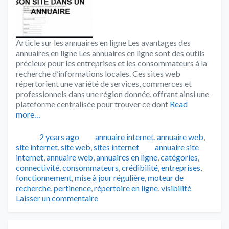
Article sur les annuaires en ligne Les avantages des
annuaires en ligne Les annuaires en ligne sont des outils
précieux pour les entreprises et les consommateurs à la
recherche d’informations locales. Ces sites web
répertorient une variété de services, commerces et
professionnels dans une région donnée, offrant ainsi une
plateforme centralisée pour trouver ce dont
Read
more…
Publié
Catégories
2 years ago
annuaire internet
,
annuaire web
,
Tags
site internet
,
site web
,
sites internet
annuaire site
internet
,
annuaire web
,
annuaires en ligne
,
catégories
,
connectivité
,
consommateurs
,
crédibilité
,
entreprises
,
fonctionnement
,
mise à jour régulière
,
moteur de
recherche
,
pertinence
,
répertoire en ligne
,
visibilité
Laisser un commentaire