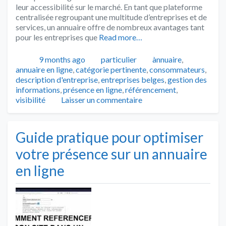
leur accessibilité sur le marché. En tant que plateforme
centralisée regroupant une multitude d’entreprises et de
services, un annuaire offre de nombreux avantages tant
pour les entreprises que
Read more…
Publié
Catégories
Tags
9 months ago
particulier
ànnuaire
,
annuaire en ligne
,
catégorie pertinente
,
consommateurs
,
description d'entreprise
,
entreprises belges
,
gestion des
informations
,
présence en ligne
,
référencement
,
visibilité
Laisser un commentaire
Guide pratique pour optimiser
votre présence sur un annuaire
en ligne