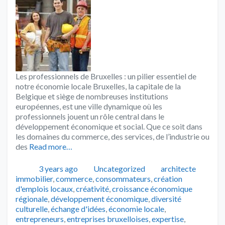
Les professionnels de Bruxelles : un pilier essentiel de
notre économie locale Bruxelles, la capitale de la
Belgique et siège de nombreuses institutions
européennes, est une ville dynamique où les
professionnels jouent un rôle central dans le
développement économique et social. Que ce soit dans
les domaines du commerce, des services, de l’industrie ou
des
Read more…
Publié
Catégories
Tags
3 years ago
Uncategorized
architecte
immobilier
,
commerce
,
consommateurs
,
création
d'emplois locaux
,
créativité
,
croissance économique
régionale
,
développement économique
,
diversité
culturelle
,
échange d'idées
,
économie locale
,
entrepreneurs
,
entreprises bruxelloises
,
expertise
,