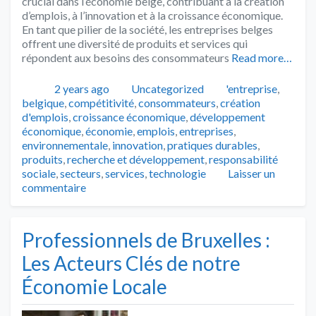
crucial dans l’économie belge, contribuant à la création
d’emplois, à l’innovation et à la croissance économique.
En tant que pilier de la société, les entreprises belges
offrent une diversité de produits et services qui
répondent aux besoins des consommateurs
Read more…
Publié
Catégories
Tags
2 years ago
Uncategorized
'entreprise
,
belgique
,
compétitivité
,
consommateurs
,
création
d'emplois
,
croissance économique
,
développement
économique
,
économie
,
emplois
,
entreprises
,
environnementale
,
innovation
,
pratiques durables
,
produits
,
recherche et développement
,
responsabilité
sociale
,
secteurs
,
services
,
technologie
Laisser un
commentaire
Professionnels de Bruxelles :
Les Acteurs Clés de notre
Économie Locale