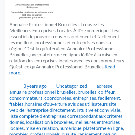
Annuaire Professionnel Bruxelles : Trouvez les
Meilleures Entreprises Locales À l’ère numérique, il est
essentiel de pouvoir trouver rapidement et facilement
les meilleurs professionnels et entreprises dans sa
région. C’est là qu’intervient Annuaire Professionnel
Bruxelles, une plateforme en ligne dédiée à la mise en
relation des entreprises locales avec les consommateurs.
Qu’est-ce qu’Annuaire Professionnel Bruxelles
Read
more…
Publié
Catégories
Tags
3 years ago
Uncategorized
adresse
,
annuaire professionnel bruxelles
,
bruxelles
,
coiffeur
,
consommateurs
,
coordonnées
,
entreprises
,
facilement
,
fiables
,
horaires d'ouverture avis des utilisateurs site
web de l'entreprise directement
,
intuitive et conviviale
,
liste complète d'entreprises correspondant aux critères
donnés
,
localisation à bruxelles
,
meilleures entreprises
locales
,
mise en relation
,
numérique
,
plateforme en ligne
,
plombier
,
professionnels
,
qualité
,
rapidement
,
région
,