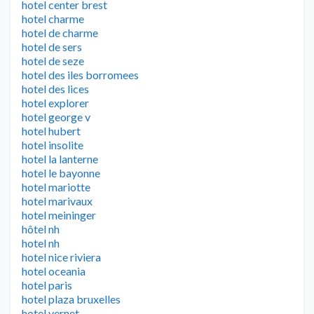
hotel center brest
hotel charme
hotel de charme
hotel de sers
hotel de seze
hotel des iles borromees
hotel des lices
hotel explorer
hotel george v
hotel hubert
hotel insolite
hotel la lanterne
hotel le bayonne
hotel mariotte
hotel marivaux
hotel meininger
hôtel nh
hotel nh
hotel nice riviera
hotel oceania
hotel paris
hotel plaza bruxelles
hotel vernet