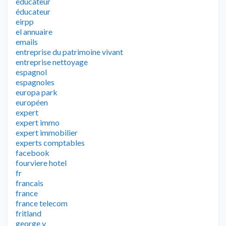
educateur
éducateur
eirpp
el annuaire
emails
entreprise du patrimoine vivant
entreprise nettoyage
espagnol
espagnoles
europa park
européen
expert
expert immo
expert immobilier
experts comptables
facebook
fourviere hotel
fr
francais
france
france telecom
fritland
george v