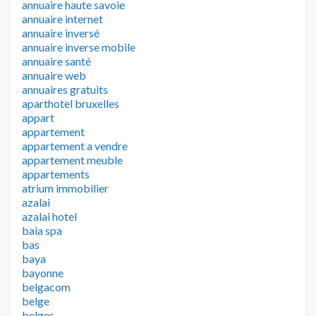
annuaire haute savoie
annuaire internet
annuaire inversé
annuaire inverse mobile
annuaire santé
annuaire web
annuaires gratuits
aparthotel bruxelles
appart
appartement
appartement a vendre
appartement meuble
appartements
atrium immobilier
azalai
azalai hotel
baia spa
bas
baya
bayonne
belgacom
belge
belges