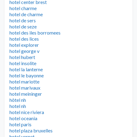
hotel center brest
hotel charme
hotel de charme
hotel de sers
hotel de seze
hotel des iles borromees
hotel des lices
hotel explorer
hotel george v
hotel hubert
hotel insolite
hotel la lanterne
hotel le bayonne
hotel mariotte
hotel marivaux
hotel meininger
hôtel nh
hotel nh
hotel nice riviera
hotel oceania
hotel paris
hotel plaza bruxelles
hotel vernet