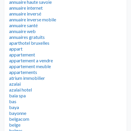
annuaire haute savoie
annuaire internet
annuaire inversé
annuaire inverse mobile
annuaire santé
annuaire web
annuaires gratuits
aparthotel bruxelles
appart
appartement
appartement a vendre
appartement meuble
appartements
atrium immobilier
azalai
azalai hotel
baia spa
bas
baya
bayonne
belgacom
belge
belges