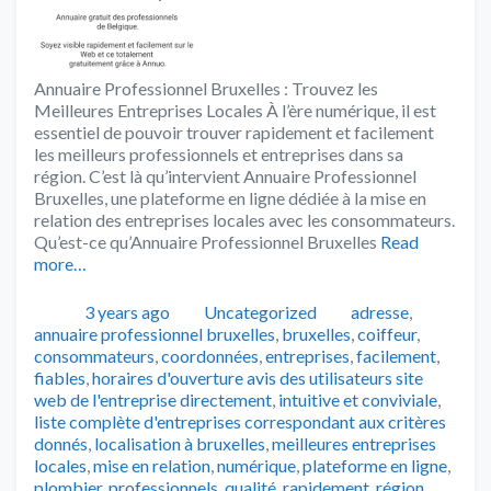
Annuaire Professionnel Bruxelles : Trouvez les
Meilleures Entreprises Locales À l’ère numérique, il est
essentiel de pouvoir trouver rapidement et facilement
les meilleurs professionnels et entreprises dans sa
région. C’est là qu’intervient Annuaire Professionnel
Bruxelles, une plateforme en ligne dédiée à la mise en
relation des entreprises locales avec les consommateurs.
Qu’est-ce qu’Annuaire Professionnel Bruxelles
Read
more…
Publié
Catégories
Tags
3 years ago
Uncategorized
adresse
,
annuaire professionnel bruxelles
,
bruxelles
,
coiffeur
,
consommateurs
,
coordonnées
,
entreprises
,
facilement
,
fiables
,
horaires d'ouverture avis des utilisateurs site
web de l'entreprise directement
,
intuitive et conviviale
,
liste complète d'entreprises correspondant aux critères
donnés
,
localisation à bruxelles
,
meilleures entreprises
locales
,
mise en relation
,
numérique
,
plateforme en ligne
,
plombier
,
professionnels
,
qualité
,
rapidement
,
région
,