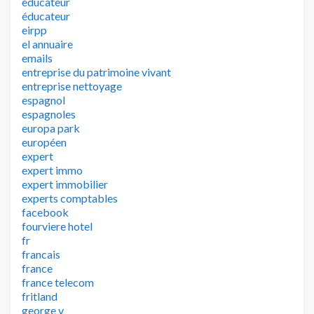
educateur
éducateur
eirpp
el annuaire
emails
entreprise du patrimoine vivant
entreprise nettoyage
espagnol
espagnoles
europa park
européen
expert
expert immo
expert immobilier
experts comptables
facebook
fourviere hotel
fr
francais
france
france telecom
fritland
george v